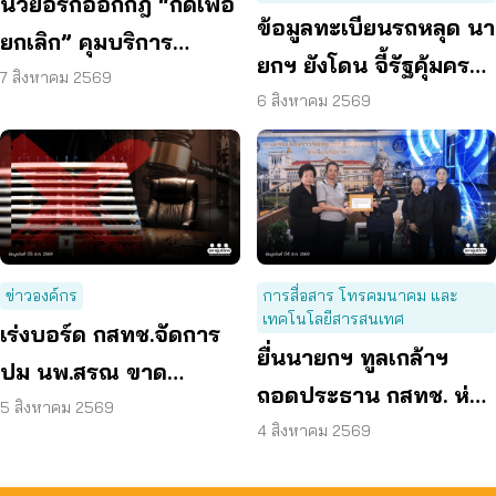
นิวยอร์กออกกฎ “กดเพื่อ
ข้อมูลทะเบียนรถหลุด นา
ยกเลิก” คุมบริการ
ยกฯ ยังโดน จี้รัฐคุ้มครอง
ออนไลน์ ต่ออายุสมาชิก
7 สิงหาคม 2569
ข้อมูลส่วนบุคคล
6 สิงหาคม 2569
อัตโนมัติ
ข่าวองค์กร
การสื่อสาร โทรคมนาคม และ
เทคโนโลยีสารสนเทศ
เร่งบอร์ด กสทช.จัดการ
ยื่นนายกฯ ทูลเกล้าฯ
ปม นพ.สรณ ขาด
ถอดประธาน กสทช. ห่วง
คุณสมบัติ ตามมติ
5 สิงหาคม 2569
คุ้มครองผู้บริโภคสะดุด
4 สิงหาคม 2569
กรรมการสรรหา