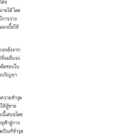
ิษัท
มายได้ โดย
่อมีการวาง
ดอกเบี้ยให้
่างหลังจาก
ิที่จะคืนรถ
ับผิดชอบใน
ภคพบปัญหา
่อความชำรุด
ห้ผู้ขาย
ับนี้เสนอโดย
ข้าสู่การ
ิตภัณฑ์ชำรุด