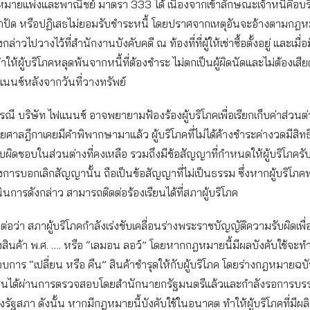
ายแพ่งและพาณิชย์ มาตรา 333 ได้ เนื่องจากเข้าลักษณะเจ้าหนี้คือบร
ปัด หรือปฏิเสธไม่ยอมรับชำระหนี้ โดยปราศจากเหตุอันจะอ้างตามกฎห
ล่าวไปวางไว้ที่สำนักงานบังคับคดี ณ ท้องที่ที่ผู้ให้เช่าซื้อตั้งอยู่ และเมื
ำให้ผู้บริโภคหลุดพ้นจากหนี้ที่ต้องชำระ ไม่ตกเป็นผู้ผิดนัดและไม่ต้องเสีย
แนนซ์หลังจากวันที่วางทรัพย์
รณี บริษัท ไฟแนนซ์ อาจพยายามฟ้องร้องผู้บริโภคเพื่อเรียกเก็บค่าส่วนต
ดยศาลฎีกาเคยมีคำพิพากษามาแล้ว ผู้บริโภคที่ไม่ได้ค้างชำระค่างวดมีสิทธ
ับผิดชอบในส่วนต่างที่คงเหลือ รวมถึงมีข้อสัญญาที่กำหนดให้ผู้บริโภคร
งการบอกเลิกสัญญานั้น ถือเป็นข้อสัญญาที่ไม่เป็นธรรม ซึ่งหากผู้บริโ
นการดังกล่าว สามารถติดต่อร้องเรียนได้ที่สภาผู้บริโภค
่อว่า สภาผู้บริโภคกำลังเร่งขับเคลื่อนร่างพระราชบัญญัติความรับผิดเพื
ินค้า พ.ศ. …. หรือ “เลมอน ลอว์” โดยหากกฎหมายนี้มีผลบังคับใช้จะทำใ
อบการ “เปลี่ยน หรือ คืน” สินค้าชำรุดให้กับผู้บริโภค โดยร่างกฎหมายฉบ
ได้ผ่านการตรวจสอบโดยสำนักนายกรัฐมนตรีแล้วและกำลังรอการบรรจุเ
ัฐสภา ดังนั้น หากมีกฎหมายนี้บังคับใช้ในอนาคต ทำให้ผู้บริโภคที่มีผล