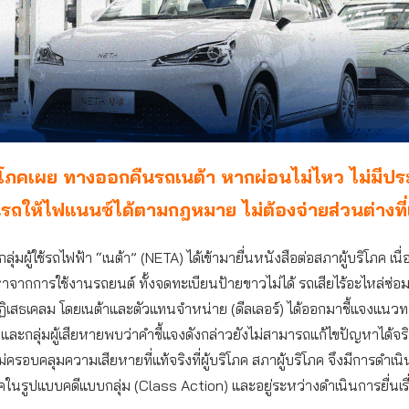
ิโภคเผย ทางออกคืนรถเนต้า หากผ่อนไม่ไหว ไม่มีประ
รถให้ไฟแนนซ์ได้ตามกฎหมาย ไม่ต้องจ่ายส่วนต่างที่
กลุ่มผู้ใช้รถไฟฟ้า “เนต้า” (NETA) ได้เข้ามายื่นหนังสือต่อสภาผู้บริโภค เนื
ากการใช้งานรถยนต์ ทั้งจดทะเบียนป้ายขาวไม่ได้ รถเสียไร้อะไหล่ซ่อม
ฏิเสธเคลม โดยเนต้าและตัวแทนจำหน่าย (ดีลเลอร์) ได้ออกมาชี้แจงแนวทา
คและกลุ่มผู้เสียหายพบว่าคำชี้แจงดังกล่าวยังไม่สามารถแก้ไขปัญหาได้จริ
ม่ครอบคลุมความเสียหายที่แท้จริงที่ผู้บริโภค สภาผู้บริโภค จึงมีการดำเนิ
โภคในรูปแบบคดีแบบกลุ่ม (Class Action) และอยู่ระหว่างดำเนินการยื่นเรื