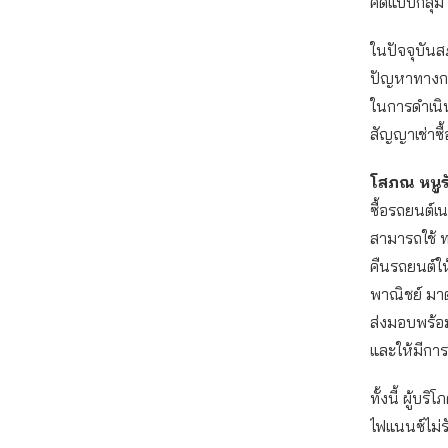
คดีแบบกลุ่ม
ในปัจจุบันสภ
ปัญหาทางกา
ในการดำเนิน
สัญญาเช่าซื้
โสภณ หนูรั
ซื้อรถยนต์เ
สามารถใช้ 
คืนรถยนต์ให
พาณิชย์ มาต
ส่งมอบพร้อ
และให้มีกา
ทั้งนี้ ผู้
ไฟแนนซ์ไม่ร