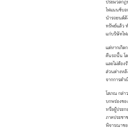
ประมวลกฎหม
ไฟแนนซ์บอก
นำรถยนต์ดังก
ทรัพย์แล้ว ท
แก่บริษัทไฟ
แต่หากเกิดก
คืนรถนั้น โ
และไม่ต้องร
ส่วนต่างหลั
จากการดำเนิ
โสภณ กล่าวต
บกพร่องของส
หรือผู้ประก
ภาคประชาชน
พิจารณาของร