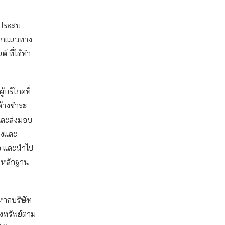
ังประสบ
อีกแนวทาง
์ ที่ได้ทำ
้บริโภคที่
ค้างชำระ
และส่งมอบ
่งและ
้อ และนำไป
็นหลักฐาน
ะหากบริษัท
างทรัพย์ตาม