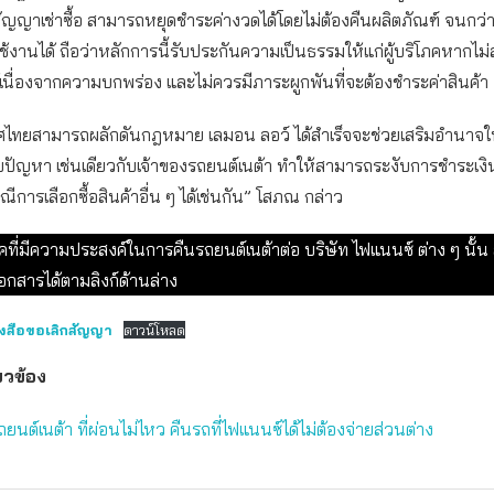
ต้สัญญาเช่าซื้อ สามารถหยุดชำระค่างวดได้โดยไม่ต้องคืนผลิตภัณฑ์ จนกว่
ช้งานได้ ถือว่าหลักการนี้รับประกันความเป็นธรรมให้แก่ผู้บริโภคหากไม
้เนื่องจากความบกพร่อง และไม่ควรมีภาระผูกพันที่จะต้องชำระค่าสินค้า
ไทยสามารถผลักดันกฎหมาย เลมอน ลอว์ ได้สำเร็จจะช่วยเสริมอำนาจให้ผู
ับปัญหา เช่นเดียวกับเจ้าของรถยนต์เนต้า ทำให้สามารถระงับการชำระเงิน
ีการเลือกซื้อสินค้าอื่น ๆ ได้เช่นกัน” โสภณ กล่าว
ริโภคที่มีความประสงค์ในการคืนรถยนต์เนต้าต่อ บริษัท ไฟแนนซ์ ต่าง ๆ นั้
กสารได้ตามลิงก์ด้านล่าง
ังสือขอเลิกสัญญา
ดาวน์โหลด
่ยวข้อง
้รถยนต์เนต้า ที่ผ่อนไม่ไหว คืนรถที่ไฟแนนซ์ได้ไม่ต้องจ่ายส่วนต่าง