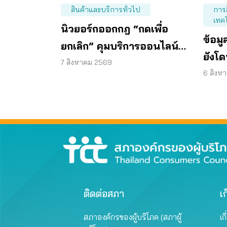
สินค้าและบริการทั่วไป
การ
เทค
นิวยอร์กออกกฎ “กดเพื่อ
ข้อม
ยกเลิก” คุมบริการออนไลน์
ยังโด
ต่ออายุสมาชิกอัตโนมัติ
7 สิงหาคม 2569
ส่วน
6 สิงห
ติดต่อสภา
เก
สภาองค์กรของผู้บริโภค (สภาผู้
เก