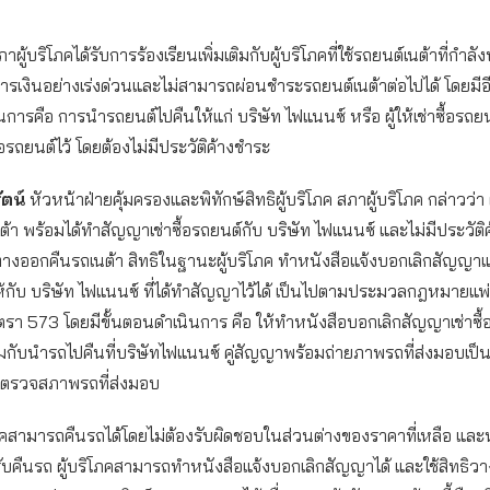
าผู้บริโภคได้รับการร้องเรียนเพิ่มเติมกับผู้บริโภคที่ใช้รถยนต์เนต้าที่กำล
รเงินอย่างเร่งด่วนและไม่สามารถผ่อนชำระรถยนต์เนต้าต่อไปได้ โดยมี
การคือ การนำรถยนต์ไปคืนให้แก่ บริษัท ไฟแนนซ์ หรือ ผู้ให้เช่าซื้อรถยนต
อรถยนต์ไว้ โดยต้องไม่มีประวัติค้างชำระ
ตน์
หัวหน้าฝ่ายคุ้มครองและพิทักษ์สิทธิผู้บริโภค สภาผู้บริโภค กล่าวว่า ผู
นต้า พร้อมได้ทำสัญญาเช่าซื้อรถยนต์กับ บริษัท ไฟแนนซ์ และไม่มีประวัติ
ทางออกคืนรถเนต้า สิทธิในฐานะผู้บริโภค ทำหนังสือแจ้งบอกเลิกสัญญา
้กับ บริษัท ไฟแนนซ์ ที่ได้ทำสัญญาไว้ได้ เป็นไปตามประมวลกฎหมายแพ
รา 573 โดยมีขั้นตอนดำเนินการ คือ ให้ทำหนังสือบอกเลิกสัญญาเช่าซื
มกับนำรถไปคืนที่บริษัทไฟแนนซ์ คู่สัญญาพร้อมถ่ายภาพรถที่ส่งมอบเป
รตรวจสภาพรถที่ส่งมอบ
บริโภคสามารถคืนรถได้โดยไม่ต้องรับผิดชอบในส่วนต่างของราคาที่เหลือ แล
ับคืนรถ ผู้บริโภคสามารถทำหนังสือแจ้งบอกเลิกสัญญาได้ และใช้สิทธิว