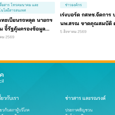
สื่อสาร โทรคมนาคม และ
ข่าวองค์กร
โนโลยีสารสนเทศ
เร่งบอร์ด กสทช.จัดการ 
ูลทะเบียนรถหลุด นายกฯ
นพ.สรณ ขาดคุณสมบัติ 
น จี้รัฐคุ้มครองข้อมูล
มติกรรมการสรรหา
5 สิงหาคม 2569
บุคคล
าคม 2569
ี่ยวกับเรา
ข่าวสาร และรณรงค์
ี่ยวกับสภาผู้บริโภค
ประกาศเชิญชวน