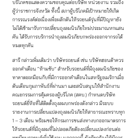
บริโภคขอแสดงความขอบคุณต่อบริษัท หน่วยงาน รวมถึง
ผู้ว่าราชการจังหวัด ทั้งนี้ สภาผู้บริโภคมีเป้าหมายให้เกิด
การรณรงค์ต่อเนื่องเพื่อผลักดันให้รถยนต์รุ่นที่มีปัญหายัง
ไม่ได้เข้ามารับการเปลี่ยนถุงลมนิรภัยใหม่ประมาณหกแสน
คัน ได้รับการบริการนำถุงลมนิรภัยบกพร่องออกจากรถได้
หมดทุกคัน
สารี กล่าวเพิ่มเติมว่า บริษัทรถยนต์ เช่น บริษัทฮอนด้าควร
ออกคำเตือน “ห้ามขับ” สำหรับรถยนต์ที่มีถุงลมนิรภัยของ
ทาคาตะเหมือนกับที่มีการออกคำเตือนในสหรัฐอเมริกาเมื่อ
ต้นเดือนกุมภาพันธ์ที่ผ่านมา และสนับสนุนให้สำนักงาน
คณะกรรมการคุ้มครองผู้บริโภค (สคบ.) กำหนดบริษัท
รถยนต์ยี่ห้อที่ได้ติดตั้งถุงลมบกพร่องดังกล่าว มีระบบ
รายงานการเปลี่ยนแปลงถุงลมนิรภัยให้สาธารณะทราบทุก
1 – 3 เดือน พร้อมขอให้กรมการขนส่งทางบกออกมาตรการ
ให้รถยนต์ที่มีถุงลมที่ไม่ปลอดภัยต้องเปลี่ยนแปลงก่อนต่อ
ทะเบียนรถยนต์เพื่อใช้งาน นอกจากนี้ ยังเรียกร้องให้มีการ