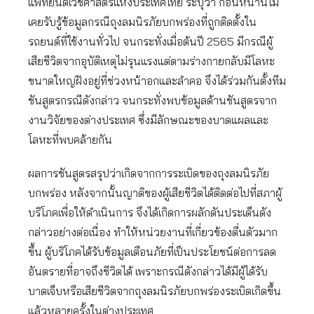
แพทย์นิติเวชศาสตร์แห่งประเทศไทย ระบุว่า ก่อนหน้านี้ไม่
เคยรับรู้ข้อมูลกรณีถุงลมนิรภัยบกพร่องที่ถูกติดตั้งใน
รถยนต์ที่ใช้งานทั่วไป จนกระทั่งเมื่อต้นปี 2565 มีกรณีผู้
เสียชีวิตจากอุบัติเหตุไม่รุนแรงแต่ตามร่างกายกลับมีโลหะ
ขนาดใหญ่ฝังอยู่ที่ช่วงหน้าอกและลำคอ จึงได้ร่วมกันตั้งทีม
ชันสูตรกรณีดังกล่าว จนกระทั่งพบข้อมูลด้านชันสูตรจาก
งานวิจัยของต่างประเทศ ซึ่งมีลักษณะของบาดแผลและ
โลหะที่พบคล้ายกัน
ผลการชันสูตรสรุปว่าเกิดจากการระเบิดของถุงลมนิรภัย
บกพร่อง หลังจากนั้นญาติของผู้เสียชีวิตได้ติดต่อไปที่สภาผู้
บริโภคเพื่อให้ดำเนินการ จึงได้เกิดการผลักดันประเด็นดัง
กล่าวอย่างต่อเนื่อง ทำให้หน่วยงานที่เกี่ยวข้องตื่นตัวมาก
ขึ้น ผู้บริโภคได้รับข้อมูลเตือนภัยที่เป็นประโยชน์ต่อการลด
อันตรายที่อาจถึงชีวิตได้ เพราะกรณีดังกล่าวได้มีผู้ได้รับ
บาดเจ็บหรือเสียชีวิตจากถุงลมนิรภัยบกพร่องระเบิดเกิดขึ้น
แล้วหลายครั้งในต่างประเทศ