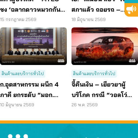
ชง ‘ฉลากดาวหมวกกันน็
สภาแล้ว ถอยรถ –
อก’ ยกระดับความ
เครื่องไฟฟ้าใหม่พัง ได้
15 กรกฎาคม 2569
18 มิถุนายน 2569
ปลอดภัยผู้บริโภค
เปลี่ยน – คืนเงิน
สินค้าและบริการทั่วไป
สินค้าและบริการทั่วไป
ก.อุตสาหกรรม ผนึก 4
จี้คืนเงิน – เยียวยาผู้
ภาคี ยกระดับ “มอก.
บริโภค กรณี “วอลโว่
Watch” สกัดสินค้า
EX30” ส่งหนังสือถึง
10 มิถุนายน 2569
26 พ.ค. 2569
อันตราย
สคบ. สั่งระงับขาย