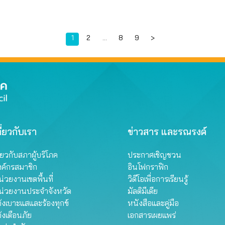
Page
Page
Page
Page
1
2
…
8
9
>
ี่ยวกับเรา
ข่าวสาร และรณรงค์
ี่ยวกับสภาผู้บริโภค
ประกาศเชิญชวน
งค์กรสมาชิก
อินโฟกราฟิก
่วยงานเขตพื้นที่
วิดีโอเพื่อการเรียนรู้
น่วยงานประจำจังหวัด
มัลติมีเดีย
้งเบาะแสและร้องทุกข์
หนังสือและคู่มือ
้งเตือนภัย
เอกสารเผยแพร่