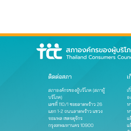
ติดต่อสภา
เก
สภาองค์กรของผู้บริโภค (สภาผู้
เก
บริโภค)
อ
เลขที่ 110/1 ซอยลาดพร้าว 26
หน
แยก 1-2 ถนนลาดพร้าว แขวง
ห
จอมพล เขตจตุจักร
แจ
กรุงเทพมหานคร 10900
แจ