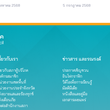
งรู้ทัน สัญญาเงินกู้
บ้านจัดสรร รถไฟฟ้า ถ
สำนักงานคณะกรรมการกำกับ
มีการคุกคามและข่มขู่ประจาน รวม
สิงหาคม 2568
5 กรกฎาคม 2568
กทรัพย์และตลาดหลักทรัพย์
ดูดเงิน
ารเข้าถึงข้อมูลส่วนบุคคลในมือ
.ต.) ข้อเสนอของสภาองค์กรของผู้
ดยไม่ได้รับอนุญาต ถึงแม้ว่าผู้
ภค 1. เสนอให้ ก.ล.ต. ในฐานะ
ทำการเหล่านี้จะถูกจับและ
วยงานที่มีอำนาจในการกำกับ
ินคดีบ้างแล้วก็ตาม แต่ยังมี
ลตลาดหลักทรัพย์กำหนด
ลิเคชัน เว็บไซต์ รวมถึงการใช้
รการการนำบริษัทเข้าตลาดหุ้น
ียลมีเดียอื่น ๆ เช่น เฟซบุ๊ก ไลน์
างอ้อม ด้วยการให้บริษัทที่อยู่
้น ชักชวนให้กู้ยืมเงิน ซึ่งผู้
าดหุ้นอยู่แล้ว เข้าซื้อสินทรัพย์
อบธุรกิจที่ปล่อยสินเชื่อเหล่านี้
หุ้นของบริษัทที่ต้องการจะเข้า
ส่วนยังไม่ได้รับอนุญาตจาก
หุ้น (Backdoor Listing) ให้
คารแห่งประเทศไทยให้ทำ
ี่ยวกับเรา
ข่าวสาร และรณรงค์
กุม ไม่ต่ำกว่าเกณฑ์การเสนอขาย
ารปล่อยสินเชื่อดังกล่าวได้ ส่งผล
ครั้งแรกของบริษัทให้กับ
ู้บริโภคถูกละเมิดสิทธิเป็นจำนวน
ี่ยวกับสภาผู้บริโภค
ประกาศเชิญชวน
ารณะชน (Initial Public
 การดำเนินงาน จากปัญหาข้าง
ring : IPO) 2. ขอให้ ก.ล.ต.
งค์กรสมาชิก
อินโฟกราฟิก
สภาองค์กรของผู้บริโภค (สภาผู้
นินการตรวจสอบและหากพบ
โภค) สำรวจและวิเคราะห์ข้อมูล
่วยงานเขตพื้นที่
วิดีโอเพื่อการเรียนรู้
กระทำความผิดขอให้ลงโทษ
มคิดเห็นของผู้บริโภค ในการใช้
น่วยงานประจำจังหวัด
มัลติมีเดีย
คารกสิกรไทยและบริษัทใน
ารสินเชื่อออนไลน์ผ่าน
้งเบาะแสและร้องทุกข์
หนังสือและคู่มือ
อ ในฐานะผู้ขายหุ้นกู้ STARK ให้
ลิเคชันในโทรศัพท์มือถือที่
้งเตือนภัย
เอกสารเผยแพร่
ู้ลงทุนรายย่อย…
ทบต่อสิทธิของผู้บริโภค และคณะ
ิดต่อสำนักงานสภา
กรรมการด้านการเงินการ