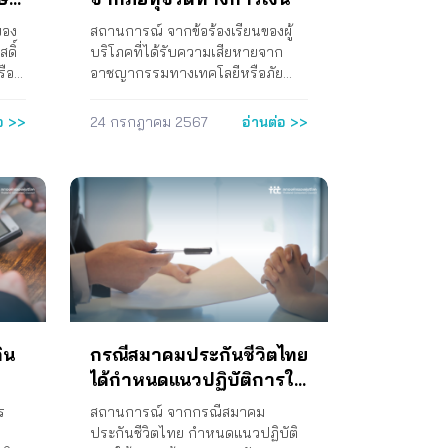
ของ
สถานการณ์ จากข้อร้องเรียนของผู้
ดิ์
บริโภคที่ได้รับความเสียหายจาก
รือ
อาชญากรรมทางเทคโลยีหรือภัย
ู้
ทุจริตจากการทำธุรกรรมทางการ
ี้ย
เงิน และถูกสถาบันการเงินปฏิเสธ
อ >>
24 กรกฎาคม 2567
อ่านต่อ >>
สุด
การเยียวความเสียหาย ทำให้สภาผู้
าย
บริโภคต้องดำเนินการช่วยเหลือผู้เสีย
่อ
หายด้วยการฟ้องคดีให้กับผู้บริโภค
รวมจำนวนทั้งสิ้น 14 คดี มูลค่าความ
็บ
เสียหายรวมเป็นเงินทั้งสิ้น
่น ๆ
5,519,834.17 บาท เมื่อพิจารณาตาม
ณะทำ
ประมวลกฎหมายแพ่งและพาณิชย์
บ
ลักษณะ10 ฝากทรัพย์ หมวด 2 วิธี
งยัง
เฉพาะการฝากเงินมาตรา 672 ที่
บัญญัติว่า “ถ้าฝากเงิน ท่านให้
สร็จ
สันนิษฐานไว้ก่อนว่า ผู้รับฝากไม่พึง
ดิน
กรณีสมาคมประกันชีวิตไทย
หลัก
ต้องส่งคืนเป็นเงินทองตราอัน
ได้กำหนดแนวปฏิบัติการให้
ับ
เดียวกันกับที่ฝาก แต่ต้องคืนเงินให้
ความคุ้มครองตามสัญญา
ครบจำนวน อนึ่ง ผู้รับฝากจะเอาเงิน
ร
สถานการณ์ จากกรณีสมาคม
ประกันภัยสุขภาพ สำหรับผู้
รับ
ซึ่งฝากนั้นออกใช้ก็ได้ แต่หากต้องคืน
ประกันชีวิตไทย กำหนดแนวปฏิบัติ