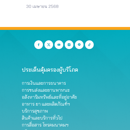
ูก
ไฟแนนซ์ไม่คืนเล่มรถ
จำนวนดังเดิม การดำเนินงาน ข้อ
คุ้มครองตามสัญญาประกันภัย
30 เมษายน 2568
เสนอของสภาองค์กรของผู้บริโภค
สุขภาพ สำหรับผู้เอาประกันที่ติดเชื้อ
ความคืบหน้า รอติดตามความคืบ
ไวรัสโคโรนา 2019 (COVID-19) ของ
หน้า
บริษัทประกันชีวิต ต่อสำนักงานคณะ
กรรมการกำกับและส่งเสริมการ
ประกอบธุรกิจประกันภัย เพื่อแก้ไข
ปัญหาดังกล่าว ข้อเสนอของสภา
องค์กรของผู้บริโภค 1. บริษัทประกัน
ภัยต้องใช้หลักเกณฑ์เช่นเดียวกับปี
2564 ในการเบิกค่ารักษาพยาบาล…
ประเด็นคุ้มครองผู้บริโภค
การเงินและการธนาคาร
การขนส่งและยานพาหนะ
อสังหาริมทรัพย์และที่อยู่อาศัย
อาหาร ยา และผลิตภัณฑ์ฯ
บริการสุขภาพ
สินค้าและบริการทั่วไป
การสื่อสาร โทรคมนาคมฯ