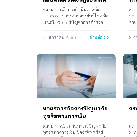
Tr
สถานการณ์ การดำเนินงาน ข้อ
สถา
เสนอของสภาองค์กรของผู้บริโภค ข้อ
การ
เสนอปี 2565 ผู้บัญชาการตำรวจ
อาช
แห่งชาติ 1. สถานีตำรวจท้องที่ ต้อง
ธนา
ไม่ปฏิเสธการรับแจ้งความ เมื่อมีผู้ได้
และห
14 มกราคม 2568
อ่านต่อ >>
9 ก
รับความเสียหาย รวมถึงกรณีทวง
เนื่
หนี้ผิดกฎหมาย 2. ควรสนับการ
การ
ป้องกันและปราบปรามที่รวดเร็ว
ตำร
เช่นการอายัดเงินหรือบัญชี 3. ควรมี
ระหว
การประสานงานร่วมกันระหว่าง
ถึง 
ตำรวจท้องที่และตำรวจสืบสวน เพื่อ
พบว
จัดส่งหมายถึงธนาคารเพื่อระงับบัญชี
540
ได้ทันที 4. ขอให้เผยแพร่
หาย
ประชาสัมพันธ์กับประชาชนทราบ
60,
เรื่องคดีที่เกิดจากแอปพลิเคชั่นเงินกู้
ส่ว
ผิดกฎหมาย กสทช. 1. มีมาตรการ
ลวงเ
มาตรการจัดการปัญหาภัย
กรณ
ระงับการส่งข้อความ (SMS) ที่มี
มิจ
ทุจริตทางการเงิน
ข้อความโฆษณาเชิญชวน หรือหลอก
นโย
ลวงให้ผู้บริโภคทำธุรกรรมทางการ
จาก
สถานการณ์ สถานการณ์ปัญหาภัย
สถา
เงินผ่านโทรศัพท์มือถือ 2. ควบคุม
ได้
ทุจริตทางการเงิน มิจฉาชีพหรือผู้
STA