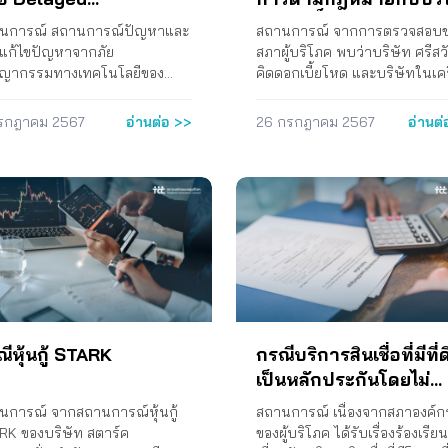
ansaction
ศรีสวัสดิ์ คอร์ปอเรชั่น
นการณ์ สถานการณ์ปัญหาและ
สถานการณ์ จากการตรวจสอบ
จำกัด (มหาชน)
แก้ไขปัญหาจากภัย
สภาผู้บริโภค พบว่าบริษัท ศรีสวัส
(“SAWAD”)
ญากรรมทางเทคโนโลยีของ
คิดดอกเบี้ยโหด และบริษัทในเค
คารแห่งประเทศไทย (ธปท.)
มีการทำนิติกรรมอำพรางสัญญาก
น่วยงานที่เกี่ยวข้องมาโดยต่อ
ยืมเงิน มุ่งจุดประสงค์ให้ได้ดอกเบ
รกฎาคม 2567
อ่านต่อ >>
26 กรกฎาคม 2567
อ่านต่
อง ซึ่งจากข้อมูลของศูนย์บริการ
หรือค่าบริการอื่น ๆ ให้ได้มากที่
รับแจ้งความออนไลน์ สำนักงาน
ทั้งคิดดอกเบี้ยสูงเกินกว่ากฎหม
วจแห่งชาติ (PCT Police)
กำหนด รวมถึงการให้ลงลายมือชื
่างวันที่ 1 มีนาคม พ.ศ. 2565
บนกระดาษเปล่าโดยไม่แจ้งราย
วันที่ 31 พฤษภาคม พ.ศ. 2567
ละเอียดแห่งสัญญากู้ ทำให้ถูกเก
่าเกิดคดีออนไลน์มากถึง
เงินค่าธรรมเนียมค่าบริการและอื
,078 คดี และก่อให้เกิดความเสีย
โดยไม่แจ้งให้ผู้บริโภคทราบข
กับประชาชนมีมูลค่าร่วม
สัญญา พร้อมส่งมอบเงินกู้ไม่คร
000 ล้านบาท โดยความเสียหาย
ถ้วนโดยไม่แจ้งรายละเอียด อีกทั้
นใหญ่เกิดจากการข่มขู่หรือหลอก
ไม่ส่งมอบสัญญากู้ฉบับตัวจริง
พื่อให้โอนเงินเข้าบัญชีของ
ตารางแสดงภาระหนี้สิน และใบเ
ีหุ้นกู้ STARK
กรณีบริการสินเชื่อที่มีที่
ฉาชีพ แม้ ธปท. จะได้ออกแนว
หรือเอกสารที่เกี่ยวข้อง เพื่อเป็น
เป็นหลักประกันโดยไม่
บายการบริหารจัดการภัยทุจริต
ฐานและเพื่อการตรวจสอบ สำหร
จดจำนอง
การทำธุรกรรมทางการเงินและ
พฤติกรรมเหล่านี้ทำให้ผู้บริโภค
นการณ์ จากสถานการณ์หุ้นกู้
สถานการณ์ เนื่องจากสภาองค์ก
ยกระดับมาตรการจัดการภัย
จำนวนมากถูกละเมิดสิทธิและได้
RK ของบริษัท สตาร์ค
ของผู้บริโภค ได้รับเรื่องร้องเรียน