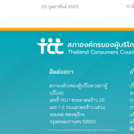
ไทยติดกับดัก
ต้อ
ก่อนภายใน 72 ชั่วโมงจึงจะทำการ
ต่อ
ราชบัญญัติประกันวินาศภัย พ.ศ.
ที่
20 กุมภาพันธ์ 2569
15 
ระงับธุรกรรมทางการเงินชั่วคราว
หลั
2535 และเป็นคำสั่งที่ก่อให้เกิด
ถึงก
ทำให้เกิดความล่าช้าในการสะกัดกั้น
(ก.ล
ประโยชน์ต่อผู้บริโภคโดยรวม 2. ขอ
ถือโ
มิจฉาชีพในการโอนเงินไปยังบัญชี
บริโ
ให้ คปภ. มีบทลงโทษขั้นสูงสุดต่อ
กระ
ม้าอื่นๆ ซึ่งการกระทำเช่นนี้ไม่
หน่
บริษัทประกันที่พฤติกรรมเข้าข่าย
ดำเน
สอดคล้องกับที่กฎหมายกำหนดให้
ดูแ
ประวิงการจ่ายเงินและฝ่าฝืนต่อการ
แอปพ
เป็นหน้าที่ของธนาคารให้ระงับ
มาต
ปฏิบัติตามกฎหมาย ประกาศ คำสั่ง
โซเช
ธุรกรรมทางการไว้ชั่วคราวได้ทันที
โดยท
ของ คปภ. 3. ขอให้ คปภ. ประสาน
เป็นต
เมื่อได้รับแจ้งจากเจ้าของบัญชีที่เป็น
ในตล
ความร่วมมือกับสำนักงานหลัก
ประก
ผู้เสียหายโดยตรง การดำเนินงาน
หรือ
ประกันสุขภาพแห่งชาติ (สปสช.) ใน
บาง
สภาผู้บริโภคได้จัดเวทีความร่วมมือ
ตลาด
การแก้ไขปัญหาการยืนยันตัวผู้ป่วย
ธนา
ติดต่อสภา
เก
แก้ไขปัญหาภัยทุจริตทางการเงิน
รัด
ที่มีความจำเป็นในกรณีได้รับรักษา
บริก
เพื่อติดตามการบังคับใช้พระราช
หุ้น
ตัวที่บ้าน (Home Isolation) หรือใน
ให้ผ
สภาองค์กรของผู้บริโภค (สภาผู้
เก
กำหนดมาตรการป้องกันและปราบ
สาธ
ศูนย์ของชุมชน (Community
มาก
ปรามอาชญากรรมทางเทคโนโลยี
Offe
บริโภค)
อ
Isolation) 4. ขอให้ คปภ. ใช้อำนาจ
ต้น 
พ.ศ. 2566 ตลอดจนพัฒนาความ
ดำเ
ในฐานะนายทะเบียนตามพระราช
บริ
เลขที่ 110/1 ซอยลาดพร้าว 26
หน
ร่วมมือระหว่างสภาองค์กรของผู้
การ
บัญญัติประกันวินาศภัย พ.ศ. 2535
ควา
แยก 1-2 ถนนลาดพร้าว แขวง
ห
บริโภคและหน่วยงานที่เกี่ยวข้อง เพื่อ
ธนา
ออกประกาศสถานะกองทุนของ
บริก
จอมพล เขตจตุจักร
แจ
จัดการปัญหาภัยทุจริตทางการเงิน
เครื
บริษัทต่าง ๆ และจัดลำดับเครดิต
แอปพ
กรุงเทพมหานคร 10900
แจ
โดยร่วมกับหน่วยงานที่เกี่ยวข้อง
แก่ผ
ความน่าเชื่อถือของบริษัทประกันภัย
กระ
ต
อาทิ กระทรวงดิจิทัลเพื่อเศรษฐกิจ
ความคืบหน้า อยู่ระหว่างการติดตาม
อนุ