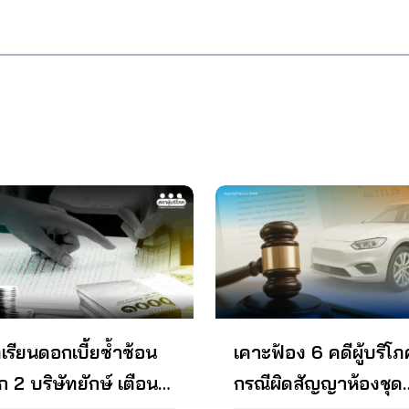
ไลน์ แม้ว่าเทคโนโลยีจะพัฒนา
คารต้องนำไปปฏิบัติจริง สาระ
บริษัท ศรีสวัสดิ์ คอร์ปอเรชั่น จำ
นทุนในลักษณะดังกล่าวมีความล้ม
ค่าประเมินหลักประกัน เมื่อชำระ
้าวหน้ามากขึ้นเรื่อย ๆ หากแต่ผู้
ัญประกอบด้วย
(มหาชน) และบริษัทในเครือ
วและขาดความเชื่อมั่นจนกระทั่ง
กู้ครบตามสัญญาแล้ว จากการ
โภคส่วนใหญ่ยังขาดความรู้
ประกอบธุรกิจให้กู้ยืมเงินโดยคิด
ษัทต่างๆ ต้องปิดกิจการ การ
สำรวจเบื้องต้นพบว่า มีบริษัทให
มเข้าใจ และการเท่าทันต่อความ
ดอกเบี้ยเกินอัตราที่กฎหมายก
ินงาน เมื่อวันที่ 12 มิถุนายน
บริการสินเชื่อบ้านและโฉนดที่ดิ
ปลอดภัยของระบบเทคโนโลยีดัง
ไว้ทำการสอบสวนเป็นคดีพิเศษแ
 สภาผู้บริโภคและผู้เสียหาย
โดยไม่จดจำนองหลายบริษัท เช่
ว ทำให้ผู้ไม่ประสงค์ดีเป็น
คดีพิเศษเลขที่ 47/2567 ความค
หุ้นกู้ STARK จึงได้เข้ายื่น
บริษัท ศรีสวัสดิ์ คอปอเรชั่น จำก
วนมากใช้ช่องโหว่จากความไม่รู้
หน้า
สือต่อ ก.ล.ต. เพื่อขอให้เร่งตรวจ
(มหาชน), บริษัท เมืองไทย
ผู้บริโภคแสวงหาผลประโยชน์
และขอให้เยียวยาความเสียหาย
แคปปิตอล จำกัด (มหาชน), บริษ
ผู้บริโภคอย่างผิดกฎหมาย โดย
กิดขึ้น อย่างไรก็ดี สภาผู้บริโภค
เงินติดล้อ จำกัด (มหาชน), บริษั
ะการปล่อยสินเชื่อผ่านเครือข่าย
ว่า เหตุการณ์ดังกล่าวจะมีผลกระ
สบาย สบาย ลีสซิ่ง จำกัด และจา
็กทรอนิกส์ (Peer to peer
งกว้างและอาจส่งผลกระทบเป็น
รายงานประจำปี 2564 ของบริษ
ing : P2P) ขณะที่ ใน
ซ่ต่อความเชื่อมั่นทางเศรษฐกิจ
ศรีสวัสด์ คอเปอเรชั่น จำกัด
เทศไทย แม้จะยังไม่มีการเก็บ
การลงทุน และอาจเกิดผลกระ
(มหาชน) เพียงบริษัททเดียว พบ
ิจำนวนเรื่องร้องเรียนของผู้ได้รับ
ืบเนื่องไปถึงการจ้างงานได้
มูลหนี้สินเชื่อหลักประกันโฉนดที่
ระทบจากการปล่อยสินเชื่อ
การระดมเงินทุนในลักษณะดัง
บ้าน และคอนโด สูงถึง 14,000 
ไลน์ หากแต่ปรากฏข่าวพบผู้
าวมีความล้มเหลวและขาดความ
บาท…
โภคจำนวนไม่น้อยถูกเอาเปรียบ
อมั่นจนกระทั่งบริษัทต่างๆ ต้องปิด
การปล่อยเงินกู้ผ่านแอปพลิเคชัน
าร ดังนั้น เพื่อเป็นการคุ้มครอง
ง ๆ เช่น NEGU, NICE LOAN,
เรียนดอกเบี้ยซ้ำซ้อน
เคาะฟ้อง 6 คดีผู้บริโภ
ิของผู้บริโภค สภาผู้บริโภคจึงได้
H CARD, CASH LOAN เป็นต้น
 2 บริษัทยักษ์ เตือน
กรณีผิดสัญญาห้องชุด
้อเสนอแนะและมาตรการเพื่อการ
่าจะเป็นการเรียกเก็บดอกเบี้ยที่
ครองผู้บริโภค กรณีหุ้นกู้ STARK
กว่ากฎหมายกำหนด การทวงหนี้