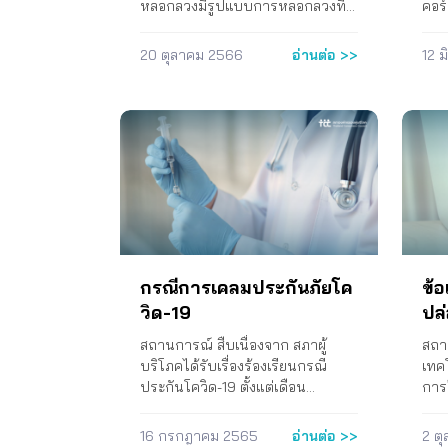
แอปพิเคชันที่แฝงผ่านระบบเครือข่าย
ทุจร
หลอกลวงมีรูปแบบการหลอกลวงที่
คอร์
โทรคมานาคม ธปท. 1. ขอให้จัดตั้ง
ม้า
หลากหลายและพัฒนารูปแบบการ
พฤติ
หน่วยงาน One Stop Service รับ
ของส
หลอกลวงอย่างต่อเนื่อง เช่น หลอก
เช่น
20 ตุลาคม 2566
อ่านต่อ >>
12 
เรื่องร้องเรียนปัญหาแอปพิเคชันเงิน
ปลอด
ลวงซื้อขายสินค้าที่ไม่ได้สินค้าหรือได้
การ
กู้ออนไลน์ 2. จัดทำฐษนข้อมูลของ
ว่า 
สินค้าไม่ตรงตามที่ต้องการซื้อ หลอก
ประ
แอปฯเงินกู้ที่ขึ้นทะเบียนกับธนาคาร
มาต
ลวงให้โอนเงิน หลอกให้กู้เงินแต่ไม่
ประ
แห่งประเทศไทยและหน่วยงานต่างๆ
เติม
ได้เงิน หลอกลวงให้ลงทุน หลอกลวง
ไตรม
ให้ผู้บริโภคสามารถตรวจสอบได้ 3.
TCC
ทางโทรศัพท์ให้โอนเงินโดยทำเป็น
งบก
ให้ประสานไปยังธนาคารแลนด์
กรก
ขบวนการ (call center) การเปิด
กำห
แอนด์ เฮ้าส์ เพื่อทบทวนความเข้ม
แนะ
บริการเงินกู้ออนไลน์แต่เรียกเก็บ
กรร
งวดของ KYC และ CDD บริษัทกูเกิล
ปัญ
ดอกเบี้ยเกินอัตรา ซึ่งเป็นปัญหาที่มีผู้
งบก
ฯ 1. ควรมีนโยบายและมาตรการคัด
ทาง
บริโภคได้รับผลกระทบและสูญเสีย
ข้อม
กรองแอปพิเคชัน และปิดกั้นการเข้า
แห่
ทรัพย์สินเป็นจำนวนมาก และผู้
เป็
ถึงแอปฯ ที่ผิดกฎหมายก่อนที่จะให้
องค
หลอกลวงได้โอนทรัพย์สินที่ได้จาก
ให้
กรณีการเคลมประกันภัยโค
ข้
บริการดาวน์โหลดบน Play Store
ประ
การหลอกลวงผ่านบัญชีเงินฝาก บัตร
หลั
วิด-19
ปล่
ข้อเสนอปี 2568 1. ขอให้ ธปท.
จัด
อิเล็กทรอนิกส์หรือบัญชีเงิน
(ก.ล
กำหนดให้ผู้ประกอบธุรกิจสินเชื่อ
ธปท
อิเล็กทรอนิกส์ของบุคคลอื่นต่อไปเป็น
กล่า
สถานการณ์ สืบเนื่องจาก สภาผู้
สถา
ออนไลน์ต้องขึ้นทะเบียน และให้
ประ
ทอด ๆ อย่างรวดเร็ว โดยในปี 2565
เหต
บริโภคได้รับเรื่องร้องเรียนกรณี
เทค
อำนาจ ธปท. กำกับดูแลแอปเงินกู้
มาต
ข้อมูลจากสำนักงานสำรวจแห่งชาติ
กว้
ประกันโควิด-19 ตั้งแต่เดือน
การใ
ออนไลน์ พร้อมออกบทลงโทษต่อผู้ที่
ทาง
พบว่า มีผู้แจ้งความทางออนไลน์
ในร
กรกฎาคม 2564 ถึง เดือนมกราคม
การ
ไม่ปฏิบัติตาม รวมถึงควบคุมอัตรา
เงิน
เกี่ยวกับมิจฉาชีพหลอกลวงกว่า
เศร
2565 เป็นจำนวน 1,069 เรื่อง โดย
ออนไ
16 กรกฎาคม 2565
อ่านต่อ >>
2 ต
ดอกเบี้ยให้เหมาะสมกับความ
จัดก
140,000 คดี และมีมูลค่าความเสีย
ไปถ