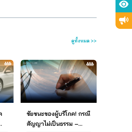
กัด
“อาชญากรรมทางเทคโนโลยี”
เงิน
องศาเซลเซียส ระยะเวลานานกว่า 24
หมายความว่า “การกระทำหรือ
ชั่วโมง 2. หายใจเร็วกว่า 25 ครั้งต่อ
พยายามกระทำความผิดตาม
้
นาทีในผู้ใหญ่ 3. Oxygen
ำหนด
กฎหมายว่าด้วยการกระทำความผิด
น
Saturation < 94% 4. โรคประจำตัว
ล้ว
เกี่ยวกับคอมพิวเตอร์ เพื่อฉ้อโกง
น
ที่มีการเปลี่ยนแปลง หรือจำเป็นต้อง
ืบ
กรรโชก หรือรีดเอาทรัพย์ บุคคล
ัด
ติดตามอาการอย่างใกล้ชิด ตาม
ดูทั้งหมด >>
หนึ่งบุคคลใด หรือโดยประการที่น่า
ดุลยพินิจของแพทย์ และ 5. สำหรับ
จะทำให้บุคคลอื่นเสียหาย หรือ
ัท
ในเด็กหากมีอาการหายใจลำบาก
กระทำความผิดฐานฉ้อโกง กรรโชก
ท
ซึมลง ดื่มนมหรือทานอาหารน้อยลง
หรือรีดเอาทรัพย์ โดยใช้ระบบ
ก
หากผู้ป่วยที่ไม่แสดงอาการหรือมี
คอมพิวเตอร์เป็นเครื่องมือ” ดังนั้น
ัท
อาการเพียงเล็กน้อยให้กักตัวที่บ้าน
การที่เงินในบัญชีเงินฝากหรือบัญชี
(Home Isolation) ซึ่งผู้ป่วยไม่
เงินอิเล็กทรอนิกส์ซึ่งเป็นกรรมสิทธิ์
ว่า
สามารถเบิกค่ารักษาจากบริษัท
ของผู้รับฝากเงินเกิดสูญหายไปจาก
ดิน
ประกันได้ ทั้งนี้ จะเริ่มใช้แนวปฏิบัติ
การกระทำ“อาชญากรรมทาง
ล้าน
นี้ตั้งแต่วันที่ 15 กุมภาพันธ์ 2565
เทคโนโลยี” ตามนิยามของมาตรา 3
เป็นต้นไป การดำเนินงาน คณะ
แห่งพระราชกำหนดฯ จึงถือเป็น
อนุกรรมการด้านการเงินและการ
ความเสียหายของธนาคารหรือ
ธนาคารของ สอบ. จึงขอเสนอ
ค
ชัยชนะของผู้บริโภค! กรณี
สถาบันการเงินโดยตรง และจะต้อง
นโยบายหรือมาตรการเพื่อแก้ไข
สัญญาไม่เป็นธรรม –
คืนเงินให้กับผู้บริโภคที่ฝากเงินและ
ปัญหากรณีสมาคมประกันชีวิตไทย
ถูกหลอกลวงจากมิจฉาชีพให้ครบ
กำหนดแนวปฏิบัติการให้ความ