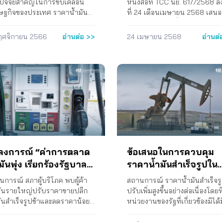
แพง ปี 2568
นปัจจัยสำคัญในการขับเคลื่อน
หนังสือที่ TCC.นย. 617/2568 ล
ษฐกิจของประเทศ ราคาน้ำมัน
ที่ 24 เดือนเมษายน 2568 เสนอ
อเพลิงจึงเป็นต้นทุนสำคัญในการ
นายกรัฐมนตรี เรื่อง ข้อเสนอแน
นินชีวิตของประชาชนและเป็นต้น
นโยบายเพื่อคุ้มครองผู้บริโภคเกี่
ฤศจิกายน 2566
อ่านต่อ >>
24 เมษายน 2568
อ่านต่
สำคัญในภาคขนส่งสินค้าและ
กับการแก้ไขปัญหาค่าไฟฟ้าแพง
การของประเทศ โดยเฉพาะภาย
เสนอของสภาองค์กรของผู้บริโภค
สถานการณ์การระบาดของโค
ให้ยกเลิกการกำหนดอายุสัญญาซ
-19 ที่ประชาชนไม่สามารถเดิน
ขายไฟฟ้าที่มีการกำหนดส่วนเพิ่
ได้สะดวกและต้องพึ่งพาภาค
ราคารับซื้อไฟฟ้า (Adder) สำหร
ารขนส่งสินค้า บริการต่าง ๆ
โรงไฟฟ้าเอกชนขนาดเล็ก (SPP)
ึ้น เพื่อเข้าถึงปัจจัยในการดำรง
ประเภท Non-Firm และโรงไฟฟ้
ิต หากรัฐบาลปล่อยให้ราคา
เอกชนขนาดเล็กมาก (VSPP) ที่
มันเชื้อเพลิงภายในประเทศมีราคา
กำหนดอายุสัญญา 5 ปีและต่อเนื
จะยิ่งสร้างความเดือดร้อนให้กับ
โดยอัตโนมัติตามมติ กพช. ครั้งที่
ชาชนมากขึ้นตามไปด้วย การ
8/2550 (ครั้งที่ 117) เมื่อวัน
ลงการณ์ “ค่าการตลาด
ข้อเสนอในการควบคุม
ินงาน 1. ผลิตสื่อจำนวน 3 ชุดใน
ที่16พฤศจิกายน 2250 เพื่อให้ใช้ว
มันพุ่ง เรียกร้องรัฐบาล
ราคาน้ำมันสำเร็จรูปใน
เด็นการวางแผนการใช้พลังงาน
ประมูลแข่งขันแทนอันเป็นไปตา
่า-ใหม่ ตรวจสอบตลาด
ประเทศช่วงวิกฤติราคา
างเป็นระบบ (Power
วัตถุประสงค์ของพระราชบัญญัต
นการณ์ สภาผู้บริโภค พบผู้ค้า
สถานการณ์ ราคาน้ำมันสำเร็จร
มันในประเทศ ดูแลผู้ใช้
น้ำมันจากภาวะสงคราม
lopment Plan: PDP) ที่ผิด
ประกอบกิจการพลังงานตามมา
มันรายใหญ่ปรับราคาขายปลีก
ปรับเพิ่มสูงขึ้นอย่างต่อเนื่องโดยที
ดของรัฐ โดยดำเนินการเสร็จ
7 (3) กำหนดไว้ เพื่อส่งเสริมการ
มัน”
รัสเซีย – ยูเครน
มันสำเร็จรูปช้าและลดราคาน้อย
หน่วยงานของรัฐที่เกี่ยวข้องมิได้ม
จำนวน 2 ชุด และสื่อสารผ่า
แข่งขันในกิจการพลังงาน และ
าที่ควรเป็น ทำค่าการตลาด
การกำกับดูแลที่เหมาะสม เพียง
งเฟซบุ๊กแฟนเพจสภาองค์กรของ
ป้องกันการใช้อำนาจในทางมิช