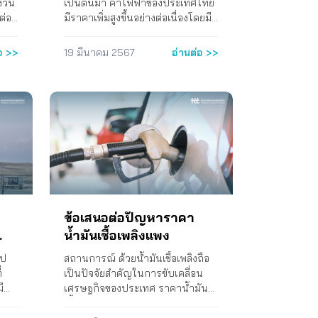
ล็อกการใช้พลังงาน
งวัน
เป็นต้นมา ค่าไฟฟ้าของประเทศไทย
หมุนเวียนอย่างกว้างขวาง
ต่อ
มีราคาเพิ่มสูงขึ้นอย่างต่อเนื่องโดยมี
ะ
การปรับราคาจาก 3.78 บาทต่อ
ปี 2567
ยว
หน่วยมาเป็น 4.72 บาทต่อหน่วย
อ >>
19 มีนาคม 2567
อ่านต่อ >>
 ข้อ
สำหรับค่าไฟฟ้าในช่วงเดือน
 (1)
กันยายนถึงธันวาคม 2565 ซึ่งจาก
ื้อ
การที่ราคาค่าไฟฟ้าสูงเกินไป ส่งผล
ม
ให้รัฐพยายามพยุงราคาและประกาศ
ับ
ปรับลดราคาลงเล็กน้อยจนอยู่ที่
4.45 บาทต่อหน่วยสำหรับค่าไฟฟ้า
า
ในช่วงเดือนกันยายนถึงตุลาคม
2566 โดยรัฐบาลสั่งการให้การ
่อง
ไฟฟ้าฝ่ายผลิตแห่งประเทศไทย
(กฟผ.) เป็นผู้รับภาระส่วนต่างของค่า
ไฟฟ้าที่เกิดขึ้น จนกระทั่งเมื่อวันที่ 11
ข้อเสนอต่อปัญหาราคา
ิธี
กันยายน 2566 นายเศรษฐา ทวีสิน
น้ำมันเชื้อเพลิงแพง
ม
นายกรัฐมนตรีได้แถลงนโยบายของ
ิการ
คณะรัฐมนตรีต่อรัฐสภาโดยมีหนึ่งใน
ูป
สถานการณ์ ด้วยน้ำมันเชื้อเพลิงถือ
ตรา
นโยบายเร่งด่วนที่เกี่ยวข้องกับการ
่
เป็นปัจจัยสำคัญในการขับเคลื่อน
คุ้มครองผู้บริโภคด้านพลังงาน คือ “…
ี
เศรษฐกิจของประเทศ ราคาน้ำมัน
การลดภาระค่าใช้จ่ายด้านพลังงาน
พอ
เชื้อเพลิงจึงเป็นต้นทุนสำคัญในการ
อบ
ให้แก่ประชาชน อันเป็นปัจจัยสำคัญ