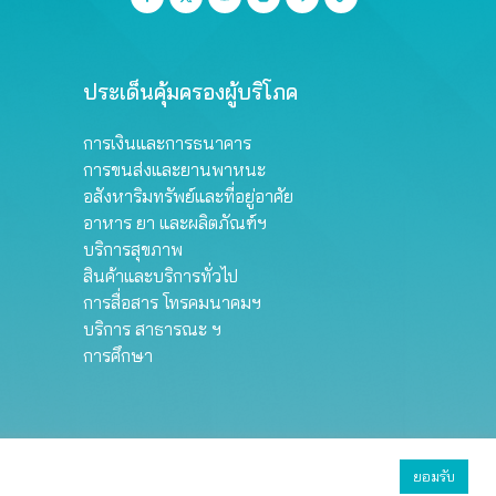
กับค่าขนส่งที่ไม่ได้เกิดขึ้นจริง…
ผลิตของโรงไฟฟ้าของการไฟฟ้าฝ่าย
ผลิตแห่งประเทศไทย (กฟผ.) ซึ่งจะ
ช่วยลดต้นทุนการผลิตไฟฟ้าลงได้
ประมาณ 8,860 ล้านบาทต่อปี (ข)
ประเด็นคุ้มครองผู้บริโภค
เจรจากับโรงไฟฟ้าขนาดเล็กเพื่อ
หารือถึงความเป็นไปได้ในการปรับ
การเงินและการธนาคาร
ลดเงินประกันกำไรของโรงไฟฟ้า
เอกชนขนาดเล็กที่ใช้ก๊าซธรรมชาติ
การขนส่งและยานพาหนะ
ให้อยู่ที่ร้อยละ 1.75 ให้ใกล้เคียงกับ
อสังหาริมทรัพย์และที่อยู่อาศัย
เงินประกันกำไรของโรงไฟฟ้าเอกชน
อาหาร ยา และผลิตภัณฑ์ฯ
ขนาดใหญ่ (ค) กำหนดเพดานราคา
บริการสุขภาพ
ก๊าซธรรมชาติในสูตรการคำนวณค่า
สินค้าและบริการทั่วไป
ผ่านท่อไว้ที่ 200 บาทต่อล้านบีทียู…
การสื่อสาร โทรคมนาคมฯ
บริการ สาธารณะ ฯ
การศึกษา
olicy
ยอมรับ
ยอมรับทั้งหมด
ตั้งค่า
ปฏิเสธ