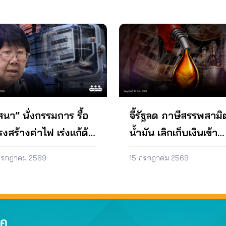
น ในช่วงที่ราคาดีเซลในตลาดโลก
ไม่เกิน 5 กิโลวัตต์ อนุโลมให้
บลดลง รัฐบาลจึงควรหาแนวทาง
ต้องมีผลการตรวจสอบความมั่นคง
อลดราคาขายปลีกน้ำมันดีเซลให้
แรง เพื่อช่วยลดต้นทุนการติดตั้ง
ไปอยู่ที่ไม่เกิน 30 บาทต่อลิตร
ร์รูฟทอป สร้างแรงจูงใจให้มีผู้
จะเหมาะสมกว่า ความคืบหน้า –
ั้งมากขึ้น เนื่องจากการติดตั้งโซ
์รูฟทอปที่ขนาดกำลังการผลิตไม่
 5 กิโลวัตต์จะไม่ส่งผลต่อ
สร้างของหลังคา ข) ให้เจ้าของ
ารเป็นผู้รับรองความแข็งแรงของ
งคาด้วยด้วยตนเอง 2. ให้การ
้านครหลวง (กฟน.) และการ
สนา” นั่งกรรมการ รื้อ
จี้รัฐลด ภาษีสรรพสามิ
าส่วนภูมิภาค (กฟภ.) ดำเนิน
งสร้างค่าไฟ เร่งแก้ต้น
น้ำมัน เลิกเก็บเงินเข้า
 ก) ร่วมกับ กกพ. ปรับปรุง
งการโซลาร์ภาคประชาชนโดย
ตุพลังงานแพง
กองทุน เอื้อโรงกลั่น
ค่าไฟฟ้าแบบหักลบหน่วยไฟฟ้า
กรกฎาคม 2569
15 กรกฎาคม 2569
ช้มิเตอร์เพียงตัวเดียว ข)
นดมาตรฐานการติดตั้งโซลาร์
ทอปสำหรับกลุ่มครัวเรือนโดย
นดรายละเอียดมาตรฐานต่าง ๆ
ุปกรณ์ที่ต้องใช้ในการติดตั้งโซ
์รูฟทอปให้ชัดเจน…