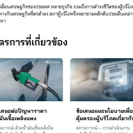
เศรษฐกิจของประเทศ หลายธุรกิจ รวมถึงการดำรงชีวิตของผู้บริโภค ต่า
ทางกับเศรษฐกิจที่ตกต่ำลง สภาผู้บริโภคจึงพยายามผลักดันประเด็นเหล่าน
ญหา
การที่เกี่ยวข้อง
อเสนอต่อปัญหาราคา
ข้อเสนอแนะนโยบายเพื่อ
มันเชื้อเพลิงแพง
คุ้มครองผู้บริโภคเกี่ยวก
การแก้ไขปัญหาค่าไฟฟ้
การณ์ ด้วยน้ำมันเชื้อเพลิงถือ
สถานการณ์ – การดำเนินงาน