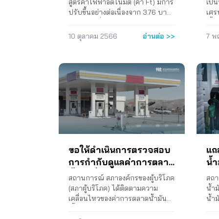
สูตรค่าไฟฟ้าอัตโนมัติ (ค่า Ft) มีการ
เป็
ปรับขึ้นอย่างต่อเนื่องจาก 3.76 บาท
เศร
ต่อหน่วยเมื่อปลาย 2564 มาเป็น
เชื้
4.72 บาทต่อหน่วย สำหรับรอบเดือน
ดำเ
10 ตุลาคม 2566
อ่านต่อ >>
7 พ
กันยายน – ธันวาคม 2565 โดยที่ใน
ทุน
การรับฟังความคิดเห็นประจำรอบ
บริ
ของ คณะกรรมการกำกับกิจการ
ใต้
พลังงาน (กกพ.) มีแต่ตัวเลือกที่จะขึ้น
วิด
ราคาค่าไฟฟ้า ไม่มีตัวเลือกในการ
ทาง
คงราคาหรือลดราคาค่าไฟฟ้าเลย
บริก
สภาองค์กรของผู้บริโภคจึงได้เสนอ
มากข
ความเห็นต่อการปรับขึ้นค่า Ft
ชีว
สำหรับงวดเดือนกันยายน –
น้ำ
ธันวาคม 2565 ไปยัง กกพ. การ
แพง 
ดำเนินงาน 1. ส่งหนังสือถึง กกพ. เพื่อ
ประ
ขอให้ดำเนินการตรวจสอบ
แถ
เสนอความเห็นเมื่อวันที่ 25
ดำเน
การกำกับดูแลค่าการตลาด
น้ำ
กรกฎาคม 2565 2. ส่งหนังสือถึง
ประ
น้ำมันที่ไม่มีประสิทธิภาพ ปี
เก
ประธาน กกพ. เรื่องขอเข้าพบเพื่อ
อย่
สถานการณ์ สภาองค์กรของผู้บริโภค
สถา
2567
น้ำ
หารือ การทำงานร่วมกันระหว่าง
Deve
(สภาผู้บริโภค) ได้ติดตามความ
น้ำ
กกพ. กับ สภาองค์กรของผู้บริโภค
พลา
น้ำ
เคลื่อนไหวของค่าการตลาดน้ำมัน
น้ำ
เมื่อวันที่ 26 กรกฎาคม 2565 ุ ข้อ
แล้ว
เชื้อเพลิงในประเทศ พบปัญหาการ
กว่
เสนอของสภาองค์กรของผู้บริโภค ไม่
นทา