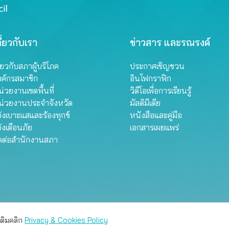
ี่ยวกับเรา
ข่าวสาร และรณรงค์
ี่ยวกับสภาผู้บริโภค
ประกาศเชิญชวน
งค์กรสมาชิก
อินโฟกราฟิก
่วยงานเขตพื้นที่
วิดีโอเพื่อการเรียนรู้
น่วยงานประจำจังหวัด
มัลติมีเดีย
้งเบาะแสและร้องทุกข์
หนังสือและคู่มือ
้งเตือนภัย
เอกสารเผยแพร่
ิดต่อสำนักงานสภา
right © Thailand Consumers Council 2025 |
Website Privacy P
มเติมคลิก
Privacy & Cookies Policy
่าน คุณสามารถเลือกตั้งค่าความเป็นส่วนตัวได้