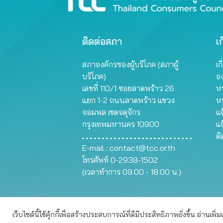
management) เช่น การผลิตไฟฟ้า
ไฟฟ้านครหลวงและการไฟฟ้าส่วน
พลังน้ำแบบสูบกลับ (pumped-
ภูมิภาค) เร่งรัดดำเนินโครงการโซ
storage…
ลาร์ภาคประชาชนในระยะต่อไปให้
ขยายตัวและเกิดผลเป็นรูปธรรมมาก
ติดต่อสภา
เก
ขึ้น ด้วยการส่งเสริมและสนับสนุนให้
ประชาชนดำเนินการติดตั้งระบบ
สภาองค์กรของผู้บริโภค (สภาผู้
เก
ผลิตไฟฟ้าจากพลังงานแสงอาทิตย์
บริโภค)
อ
แบบติดตั้งบนหลังคา (โซลาร์ รูฟ
ทอป) เพื่อผลิตกระแสไฟฟ้าใช้เอง
เลขที่ 110/1 ซอยลาดพร้าว 26
หน
ภายในครัวเรือนเป็นหลักและส่ง
แยก 1-2 ถนนลาดพร้าว แขวง
ห
ไฟฟ้าส่วนที่เหลือจากการใช้เข้า
จอมพล เขตจตุจักร
แจ
ระบบ เพื่อหักลบจากหน่วยไฟฟ้าที่
กรุงเทพมหานคร 10900
แจ
ประชาชนใช้ไฟฟ้า (net metering)
ต
ในเดือนถัดไป โดยให้กระทรวง
E-mail :
contact@tcc.or.th
พลังงานและหน่วยงานที่เกี่ยวข้อง
โทรศัพท์ 0-2938-1502
สนับสนุนการดำเนินการดังกล่าว
ด้วย
(เวลาทำการ 09.00 - 18.00 น.)
Copy
เว็บไซต์นี้ใช้คุ้กกี้เพื่อสร้างประสบการณ์ที่ดีมีประสิทธิภาพยิ่งขึ้น อ่านเพิ่
เว็บไซต์นี้ใช้คุกกี้เพื่อมอบประสบการณ์การใช้งานที่ดีให้แก่ท