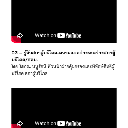
03 – รู้จักสภาผู้บริโภค-ความแตกต่างระหว่างสภาผู้
บริโภค/สคบ.
โดย โสภณ หนูรัตน์ หัวหน้าฝ่ายคุ้มครองและพิทักษ์สิทธิผู้
บริโภค สภาผู้บริโภค