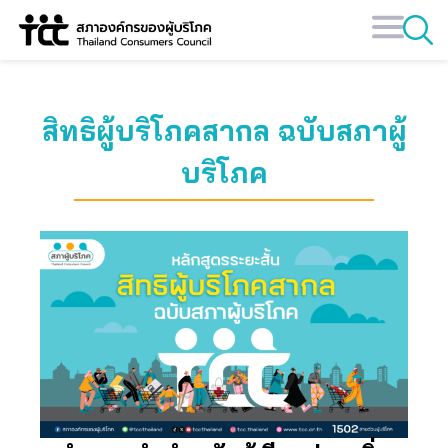
Skip
to
content
สิทธิผู้บริโภคสากล ฉบับสภาผู้
บริโภค