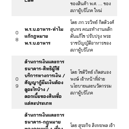
Law
ของสินค้า พ.ศ. …. ของ
สภาผู้บริโภค ใหม่
โดย ภก.วรวิทย์ กิตติวงศ์
พ.ร.บ.อาหาร-ทำไม
สุนทร คณะทำงานผลัก
0
แก้กฎหมาย
ดันแก้ไข ปรับปรุง พระ
8
พ.ร.บ.อาหาร
ราชบัญญัติอาหารของ
สภาผู้บริโภค
ด้านการเงินและการ
ธนาคาร-สิทธิผู้ใช้
โดย โชติวิทย์ เกิดสนอง
บริการทางการเงิน /
0
พงษ์ เจ้าหน้าที่ฝ่าย
สัญญากู้ยืมเงินต้อง
9
นโยบายและนวัตกรรม
ดูอะไรบ้าง /
สภาผู้บริโภค
ดอกเบี้ยของสินเชื่อ
แต่ละประเภท
ด้านการเงินและการ
ธนาคาร-กฎหมาย
โดย สุระกิจ สิงหะพล เจ้า
ทวงถามหนี้ + เรื่อง