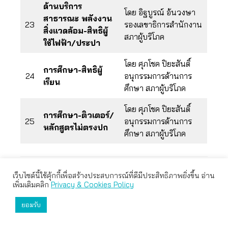
ด้านบริการ
โดย อิฐบูรณ์ อ้นวงษา
สาธารณะ พลังงาน
23
รองเลขาธิการสำนักงาน
สิ่งแวดล้อม-สิทธิผู้
สภาผู้บริโภค
ใช้ไฟฟ้า/ประปา
โดย ศุภโชค ปิยะสันติ์
การศึกษา-สิทธิผู้
24
อนุกรรมการด้านการ
เรียน
ศึกษา สภาผู้บริโภค
โดย ศุภโชค ปิยะสันติ์
การศึกษา-ติวเตอร์/
25
อนุกรรมการด้านการ
หลักสูตรไม่ตรงปก
ศึกษา สภาผู้บริโภค
เว็บไซต์นี้ใช้คุ้กกี้เพื่อสร้างประสบการณ์ที่ดีมีประสิทธิภาพยิ่งขึ้น อ่าน
เว็บไซต์นี้ใช้คุกกี้เพื่อมอบประสบการณ์การใช้งานที่ดีให้แก่ท่าน คุณ
เพิ่มเติมคลิก
Privacy & Cookies Policy
สามารถเลือกตั้งค่าความเป็นส่วนตัวได้
ยอมรับ
ยอมรับทั้งหมด
ตั้งค่า
ปฏิเสธ