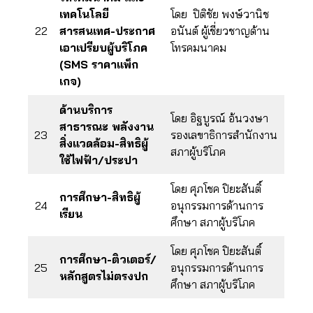
เทคโนโลยี
โดย ปิติชัย พงษ์วานิช
22
สารสนเทศ-ประกาศ
อนันต์ ผู้เชี่ยวชาญด้าน
เอาเปรียบผู้บริโภค
โทรคมนาคม
(SMS ราคาแพ็ก
เกจ)
ด้านบริการ
โดย อิฐบูรณ์ อ้นวงษา
สาธารณะ พลังงาน
23
รองเลขาธิการสำนักงาน
สิ่งแวดล้อม-สิทธิผู้
สภาผู้บริโภค
ใช้ไฟฟ้า/ประปา
โดย ศุภโชค ปิยะสันติ์
การศึกษา-สิทธิผู้
24
อนุกรรมการด้านการ
เรียน
ศึกษา สภาผู้บริโภค
โดย ศุภโชค ปิยะสันติ์
การศึกษา-ติวเตอร์/
25
อนุกรรมการด้านการ
หลักสูตรไม่ตรงปก
ศึกษา สภาผู้บริโภค