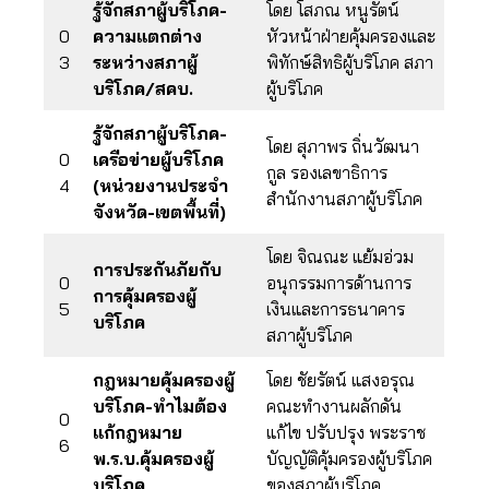
รู้จักสภาผู้บริโภค-
โดย โสภณ หนูรัตน์
0
ความแตกต่าง
หัวหน้าฝ่ายคุ้มครองและ
3
ระหว่างสภาผู้
พิทักษ์สิทธิผู้บริโภค สภา
บริโภค/สคบ.
ผู้บริโภค
รู้จักสภาผู้บริโภค-
โดย สุภาพร ถิ่นวัฒนา
0
เครือข่ายผู้บริโภค
กูล รองเลขาธิการ
4
(หน่วยงานประจำ
สำนักงานสภาผู้บริโภค
จังหวัด-เขตพื้นที่)
โดย จิณณะ แย้มอ่วม
การประกันภัยกับ
0
อนุกรรมการด้านการ
การคุ้มครองผู้
5
เงินและการธนาคาร
บริโภค
สภาผู้บริโภค
กฎหมายคุ้มครองผู้
โดย ชัยรัตน์ แสงอรุณ
บริโภค-ทำไมต้อง
คณะทำงานผลักดัน
0
แก้กฎหมาย
แก้ไข ปรับปรุง พระราช
6
พ.ร.บ.คุ้มครองผู้
บัญญัติคุ้มครองผู้บริโภค
บริโภค
ของสภาผู้บริโภค