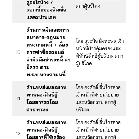
ดูอะไรบ้าง /
สภาผู้บริโภค
ดอกเบี้ยของสินเชื่อ
แต่ละประเภท
ด้านการเงินและการ
ธนาคาร-กฎหมาย
โดย สุระกิจ สิงหะพล เจ้า
ทวงถามหนี้ + เรื่อง
หน้าที่ฝ่ายคุ้มครองและ
10
การเช่าซื้อรถยนต์
พิทักษ์สิทธิผู้บริโภค สภา
ค่าผิดนัดชำระหนี้ ค่า
ผู้บริโภค
ยึดรถ ตาม
พ.ร.บ.ทวงถามหนี้
ด้านขนส่งและยาน
โดย คงศักดิ์ ชื่นไกรลาศ
พาหนะ-สิทธิผู้
เจ้าหน้าที่ฝ่ายนโยบาย
11
โดยสารรถโดย
และนวัตกรรม สภาผู้
สาธารณะ
บริโภค
ด้านขนส่งและยาน
โดย คงศักดิ์ ชื่นไกรลาศ
พาหนะ-สิทธิผู้
เจ้าหน้าที่ฝ่ายนโยบาย
12
โดยสารที่ใช้เครื่อง
และนวัตกรรม สภาผู้