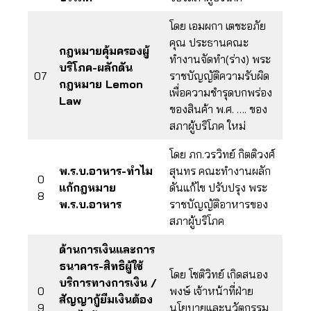
โดย เอมผกา เตชะอภัย
คุณ ประธานคณะ
กฎหมายคุ้มครองผู้
ทำงานจัดทำ(ร่าง) พระ
บริโภค-ผลักดัน
07
ราชบัญญัติความรับผิด
กฎหมาย Lemon
เพื่อความชำรุดบกพร่อง
Law
ของสินค้า พ.ศ. …. ของ
สภาผู้บริโภค ใหม่
โดย ภก.วรวิทย์ กิตติวงศ์
พ.ร.บ.อาหาร-ทำไม
สุนทร คณะทำงานผลัก
0
แก้กฎหมาย
ดันแก้ไข ปรับปรุง พระ
8
พ.ร.บ.อาหาร
ราชบัญญัติอาหารของ
สภาผู้บริโภค
ด้านการเงินและการ
ธนาคาร-สิทธิผู้ใช้
โดย โชติวิทย์ เกิดสนอง
บริการทางการเงิน /
0
พงษ์ เจ้าหน้าที่ฝ่าย
สัญญากู้ยืมเงินต้อง
9
นโยบายและนวัตกรรม