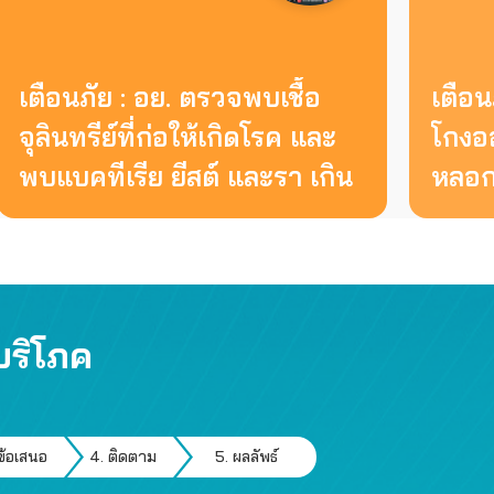
เตือนภัย : อย. ตรวจพบเชื้อ
เตือน
จุลินทรีย์ที่ก่อให้เกิดโรค และ
โกงออ
พบแบคทีเรีย ยีสต์ และรา เกิน
หลอกบ
มาตรฐานกำหนด ในผลิตภัณฑ์
บริการสาธารณะ พลังงาน และสิ่งแวดล้อม
ย้อมผม
ค้าน รับซื้อไฟฟ้า แพง ‘รสนา’ 
ลงมติ ผลักผู้บริโภค “แบก”
บริโภค
4 สิงหาคม 2569
ข้อเสนอ
4. ติดตาม
5. ผลลัพธ์