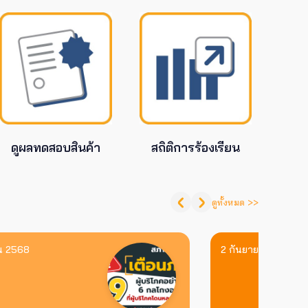
ยังโดน
คอนโดสูง กทม. ตรวจซ้ำยังผิด
กระทบความปลอดภัย
6 สิงหาคม 2569
ดูผลทดสอบสินค้า
สถิติการร้องเรียน
ดูทั้งหมด >>
สินค้าและบริการทั่วไป
นพ.สรณ
ศาลยกฟ้องคดี รีวิวร้านเค้ก 1 ดาว
น 2568
2 กันยายน 2568
าร
ตอกย้ำ “สิทธิผู้บริโภค” แสดงความ
คิดเห็นโดยสุจริต
5 สิงหาคม 2569