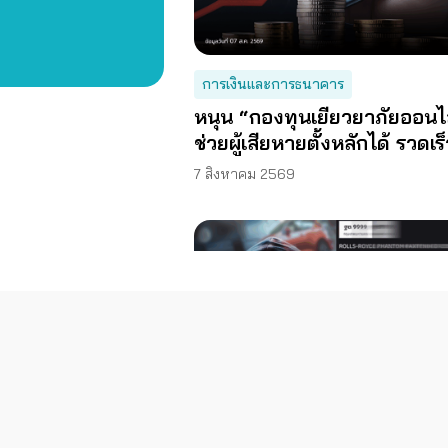
การเงินและการธนาคาร
หนุน “กองทุนเยียวยาภัยออนไ
ช่วยผู้เสียหายตั้งหลักได้ รวดเร
ท่วงที
7 สิงหาคม 2569
การสื่อสาร โทรคมนาคม และเทคโนโลยีส