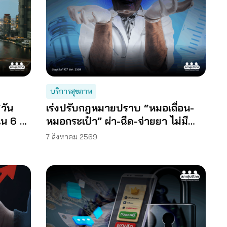
บริการสุขภาพ
‘วัน
เร่งปรับกฎหมายปราบ “หมอเถื่อน-
นน 6 ม.
หมอกระเป๋า” ผ่า-ฉีด-จ่ายยา ไม่มี
ความรู้
7 สิงหาคม 2569