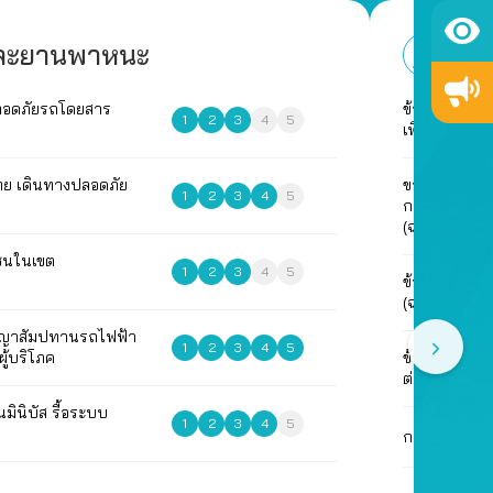
และยานพาหนะ
ด้าน
ลอดภัยรถโดยสาร
ข้อเสนอแนะใ
1
2
3
4
5
เพื่อการอยู่อา
ไทย เดินทางปลอดภัย
ขอให้ตรวจสอ
1
2
3
4
5
กระบวนการว
(ฉบับปรับปรุงค
ชนในเขต
1
2
3
4
5
ข้อเสนอเรื่อ
(ฉบับปรับปรุงค
ญญาสัมปทานรถไฟฟ้า
1
2
3
4
5
ผู้บริโภค
ข้อเสนอนโยบ
ต่อกฎหมาย
มินิบัส รื้อระบบ
1
2
3
4
5
กรณีการสร้า