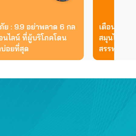
ภัย : 9.9 อย่าพลาด 6 กล
เตือนภัย : 
นไลน์ ที่ผู้บริโภคโดน
สมุนไพร J
่อยที่สุด
สรรพคุณเกิ
การสื่อสาร โทรคมนาคม และเทคโนโลยีสารสนเทศ
ไม่ร่วม
ยื่นนายกฯ ทูลเกล้าฯ ถอดประธาน
กสทช. ห่วงคุ้มครองผู้บริโภคสะดุด
4 สิงหาคม 2569