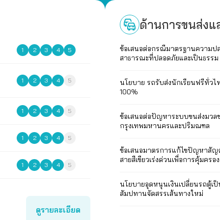
ด้านการขนส่ง
ข้อเสนอต่อกรณีมาตรฐานความป
1
2
3
4
5
สาธารณะที่ปลอดภัยและเป็นธรรม
1
2
3
4
5
นโยบาย รถรับส่งนักเรียนฟรีทั่ว
100%
1
2
3
4
5
ข้อเสนอต่อปัญหาระบบขนส่งมวล
กรุงเทพมหานครและปริมณฑล
1
2
3
4
5
ข้อเสนอมาตรการแก้ไขปัญหาสั
สายสีเขียวเร่งด่วนเพื่อการคุ้มครอง
1
2
3
4
5
นโยบายอุดหนุนเงินเปลี่ยนรถตู้เป็น
สัมปทานจัดสรรเส้นทางใหม่
ดูรายละเอียด