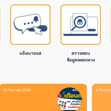
ข้อมูลทะเบียนรถหลุด นายกฯ 
จี้รัฐคุ้มครองข้อมูลส่วนบุคคล
6 สิงหาคม 2569
แจ้งเบาะแส
ตรวจสอบ
ข้อมูลหลอกลวง
ข่าวองค์กร
เร่งบอร์ด กสทช.จัดการ ปม 
23 กันยายน 2568
9 กันยาย
ขาดคุณสมบัติ ตามมติกรรมก
สรรหา
5 สิงหาคม 2569