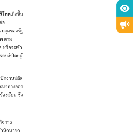
บริโภค
เกิดขึ้น
ต่อ
ควบคุมของรัฐ
ภค
ตาม
ค หรือจะเข้า
ครอบงำโดยผู้
ำนักงานปลัด
อและหาทางออก
ร้องเรียน ซึ่ง
กิจการ
ดสำนักนายก