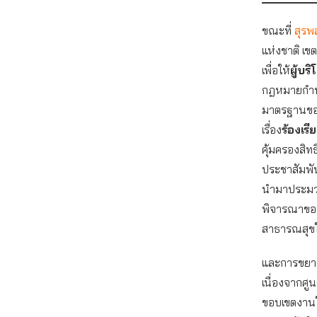
ขณะที่
สุรพ
แห่งชาติ เข
เพื่อให้
ผู้บร
กฎหมายกำห
มาตรฐานของ
เรื่อง
ร้องเรี
คุ้มครองสิ
ประชาสัมพันธ
นำมาประมวลผ
พิจารณาขอ
สาธารณสุขให้
และการขยาย
เนื่องจากศู
ขอบเขตงานใ