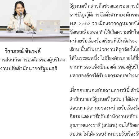
รัฐมนตรี กล่าวถึงช่วงแรกของการบั
ราชบัญญัติการจัดตั้ง
สภาองค์กรขอ
พ.ศ. 2562 ว่า เนื่องจากกฎหมายยัง
ชัดเจนเพียงพอ ทำให้เกิดความเข้าใจ
หน่วยรับเรื่องร้องเรียนที่เป็นอิสระจา
เรียน นั้นเป็นหน่วยงานที่ถูกจัดตั้งโ
วีราภรณ์ ชินวงศ์
ให้ในระยะหนึ่ง ไม่มีองค์กรภายใต้ชื
ารส่วนกิจการองค์กรของผู้บริโภค
ผ่านการจดแจ้งเป็นองค์กรของผู้บริโ
กงานปลัดสำนักนายกรัฐมนตรี
หลายองค์กรได้รับผลกระทบอย่างม
เพื่อตอบสนองต่อสถานการณ์นี้ สำ
สำนักนายกรัฐมนตรี (สปน.) ได้ส่งห
สอบถามสถานะของหน่วยรับเรื่องร้อง
อิสระ และหารือกับสำนักงานหลักป
สุขภาพแห่งชาติ (สปสช.) จนได้ข้อส
สปสช. ไม่ได้ครอบงำหน่วยรับเรื่องร้อ