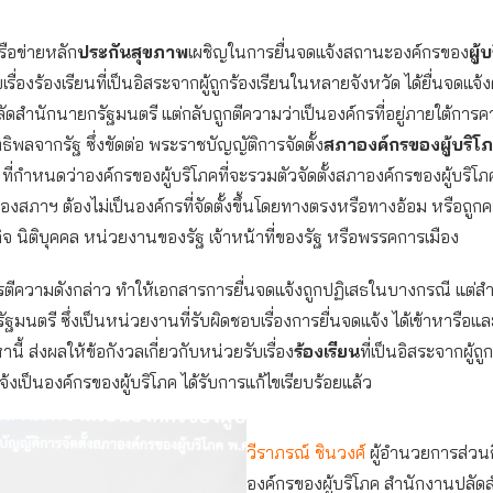
รือข่ายหลัก
ประกันสุขภาพ
เผชิญในการยื่นจดแจ้งสถานะองค์กรของ
ผู้
บเรื่องร้องเรียนที่เป็นอิสระจากผู้ถูกร้องเรียนในหลายจังหวัด ได้ยื่นจดแจ้ง
ดสำนักนายกรัฐมนตรี แต่กลับถูกตีความว่าเป็นองค์กรที่อยู่ภายใต้การ
ทธิพลจากรัฐ ซึ่งขัดต่อ พระราชบัญญัติการจัดตั้ง
สภาองค์กรของผู้บริโ
 ที่กำหนดว่าองค์กรของผู้บริโภคที่จะรวมตัวจัดตั้งสภาองค์กรของผู้บริโภ
องสภาฯ ต้องไม่เป็นองค์กรที่จัดตั้งขึ้นโดยทางตรงหรือทางอ้อม หรือถูก
จ นิติบุคคล หน่วยงานของรัฐ เจ้าหน้าที่ของรัฐ หรือพรรคการเมือง
รตีความดังกล่าว ทำให้เอกสารการยื่นจดแจ้งถูกปฏิเสธในบางกรณี แต่ส
ฐมนตรี ซึ่งเป็นหน่วยงานที่รับผิดชอบเรื่องการยื่นจดแจ้ง ได้เข้าหารื
ี้ ส่งผลให้ข้อกังวลเกี่ยวกับหน่วยรับเรื่อง
ร้องเรียน
ที่เป็นอิสระจากผู้ถูก
้งเป็นองค์กรของผู้บริโภค ได้รับการแก้ไขเรียบร้อยแล้ว
วีราภรณ์ ชินวงศ์
ผู้อำนวยการส่วน
องค์กรของผู้บริโภค สำนักงานปลั