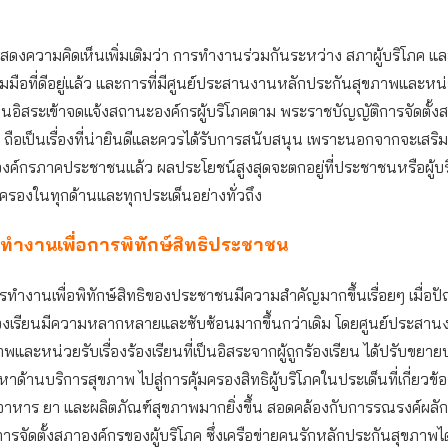
แสดงความคิดเห็นเพิ่มเติมว่า การทำงานร่วมกันระหว่าง สภาผู้บริโภค แ
มมือที่ดีอยู่แล้ว และการที่มีศูนย์ประสานงานหลักประกันสุขภาพและหน่ว
่เป็นอิสระเข้าจดแจ้งสถานะองค์กรผู้บริโภคตาม พระราชบัญญัติการจัดตั้
ค ถือเป็นเรื่องที่น่ายินดีและควรได้รับการสนับสนุน เพราะนอกจากจะเสริ
ค์กรภาคประชาชนแล้ว ผลประโยชน์สูงสุดจะตกอยู่ที่ประชาชนหรือผู้บริ
้มครองในทุกด้านและทุกประเด็นอย่างทั่วถึง
ำงานเพื่อการพิทักษ์สิทธิประชาชน
ำงานเพื่อพิทักษ์สิทธิของประชาชนมีความสำคัญมากขึ้นเรื่อยๆ เมื่อปั
งเรียนมีความหลากหลายและซับซ้อนมากขึ้นกว่าเดิม โดยศูนย์ประสาน
พและหน่วยรับเรื่องร้องเรียนที่เป็นอิสระจากผู้ถูกร้องเรียน ได้ปรับข
าด้านบริการสุขภาพ ไปสู่การคุ้มครองสิทธิผู้บริโภคในประเด็นที่เกี่ยวข้อ
อาหาร ยา และผลิตภัณฑ์สุขภาพมากยิ่งขึ้น สอดคล้องกับการรณรงค์ผลักด
ารจัดตั้งสภาองค์กรของผู้บริโภค ซึ่งเครือข่ายคนรักหลักประกันสุขภาพได