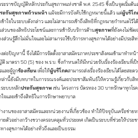
ระราชบัญญัติหลักประกันสุขภาพแห่งชาติ พ.ศ. 2545 ซึ่งเป็นจุดเริ่มต้
ระกันสุขภาพถ้วนหน้า
แม้จะมีการบังคับใช้กฎหมายนี้แล้ว แต่
ผู้บริโภ
้าใจในระบบดังกล่าว และไม่สามารถเข้าถึงสิทธิที่กฎหมายกำหนดไว้ได้อย
ส่วนของสิทธิประโยชน์และการเข้ารับบริการด้าน
สุขภาพ
ที่ยังคงไม่ชัด
่วนรู้สึกไม่มั่นใจและไม่สามารถใช้บริการทางสุขภาพได้อย่างมีประสิ
งต่อปัญหานี้ จึงได้มีการจัดตั้งอาสาสมัครภาคประชาสังคมเข้ามาทำหน้า
ิ มาตรา 50 (5) ของ พ.ร.บ. ซึ่งกำหนดให้มีหน่วยรับเรื่องร้องเรียนที่เ
และผู้ถูก
ร้องเรียน
เพื่อให้
ผู้บริโภค
สามารถส่งเรื่องร้องเรียนได้โดยสะด
ล่านี้ยังมีบทบาทในการรณรงค์และประชาสัมพันธ์ให้ความรู้เกี่ยวกับสิ
ระบบหลัก
ประกันสุขภาพ
เช่น โครงการ บัตรทอง 30 บาทรักษาทุกโรค ท
าใจและเข้าถึงสิทธิในการรักษาพยาบาล
งานของอาสาสมัครและหน่วยงานที่เกี่ยวข้อง ทำให้ปัจจุบันเครือข่ายห
ยายตัวอย่างกว้างขวางครอบคลุมทั่วประเทศ เกิดเป็นระบบที่ช่วยให้ปร
ารทางสุขภาพได้อย่างทั่วถึงและเป็นธรรม