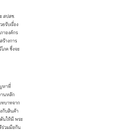
ละ สปสช.
ยรับเรื่อง
งสภาองค์กร
มสร้างการ
โภค ซึ่งจะ
ญหาที่
งานหลัก
ยายบทบาทจาก
งกับสินค้า
ันให้มี พระ
้ร่วมมือกัน