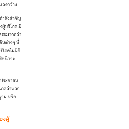
ในวงกว้าง
นกำลังสำคัญ
ู้บริโภค มี
ิสระมากกว่า
นต่างๆ ที่
ริโภคในมิติ
ะสิทธิภาพ
ธิประชาชน
ริโภคว่าพวก
รฐาน หรือ
งผู้