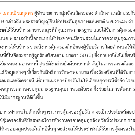
ล เอกวณิชสกุลพร
ผู้อำนวยการกลุ่มจังหวัดระยอง สำนักงานหลักประก
ต 6 กล่าวถึง พระราชบัญญัติหลักประกันสุขภาพแห่งชาติ พ.ศ. 2545 ว่า 
ิโภค
ได้รับบริการสาธารณสุขที่มีคุณภาพมาตรฐาน และได้รับการคุ้มครองส
นด พ.ร.บ.ฉบับนี้ออกแบบให้ประชาชนมีส่วนร่วมในการควบคุมคุณภา
การให้บริการ รวมถึงการคุ้มครองสิทธิของผู้รับบริการ โดยกำหนดให้ม
ยน
ที่เป็นอิสระจากผู้ถูกร้องเรียนตาม มาตรา 50 (5) ซึ่งภายหลังได้เปลี่ยนชื
ทธิบัตรทอง นอกจากนี้ ศูนย์ดังกล่าวยังมีบทบาทสำคัญในการรณรงค์และ
์ข้อมูลต่างๆ ที่เกี่ยวกับสิทธิการรักษาพยาบาล เรื่องร้องเรียนที่ได้รับจา
ลและวิเคราะห์ เพื่อหาแนวทางป้องกันไม่ให้เกิดเหตุการณ์ซ้ำอีก โดย
งอนุกรรมการควบคุมมาตรฐานคุณภาพระดับเขต ซึ่งช่วยในการพัฒนา
มีมาตรฐานที่ดียิ่งขึ้น
การทำงานในด้านอื่นๆ เช่น การคุ้มครองผู้บริโภค จะเป็นประโยชน์ต่
นย์คุ้มครองสิทธิบัตรทองมีการทำงานครอบคลุมทุกจังหวัดทั่วประเทศ กา
ห้ครอบคลุมประเด็นสิทธิอื่นๆ จะส่งผลให้ประชาชนได้รับการคุ้มครองใน