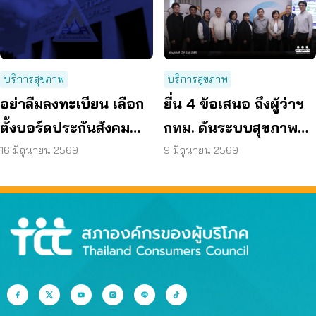
บริการสุขภาพ
บริการสุขภาพ
อย่าลืมลงทะเบียน เลือก
ยื่น 4 ข้อเสนอ ถึงผู้ว่าฯ
ตั้งบอร์ดประกันสังคม
กทม. ดันระบบสุขภาพ
ก่อน 15 ก.ค. แล้วเตรียม
คนกรุงไร้รอยต่อ
16 มิถุนายน 2569
9 มิถุนายน 2569
เข้าคูหา 27 ก.ย. นี้