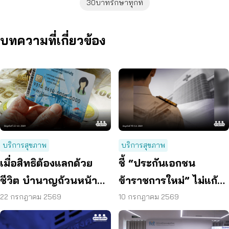
30บาทรักษาทุกที่
บทความที่เกี่ยวข้อง
บริการสุขภาพ
บริการสุขภาพ
เมื่อสิทธิต้องแลกด้วย
ชี้ “ประกันเอกชน
ชีวิต บำนาญถ้วนหน้า
ข้าราชการใหม่” ไม่แก้
คือคำตอบของสังคมสูง
ปัญหางบฯ ระยะยาว
22 กรกฎาคม 2569
10 กรกฎาคม 2569
วัย
เสนอรวมกองทุนสุขภาพ