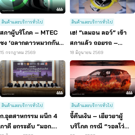
สินค้าและบริการทั่วไป
สินค้าและบริการทั่วไป
สภาผู้บริโภค – MTEC
เฮ! ”เลมอน ลอว์” เข้า
ชง ‘ฉลากดาวหมวกกันน็
สภาแล้ว ถอยรถ –
อก’ ยกระดับความ
เครื่องไฟฟ้าใหม่พัง ได้
15 กรกฎาคม 2569
18 มิถุนายน 2569
ปลอดภัยผู้บริโภค
เปลี่ยน – คืนเงิน
สินค้าและบริการทั่วไป
สินค้าและบริการทั่วไป
ก.อุตสาหกรรม ผนึก 4
จี้คืนเงิน – เยียวยาผู้
ภาคี ยกระดับ “มอก.
บริโภค กรณี “วอลโว่