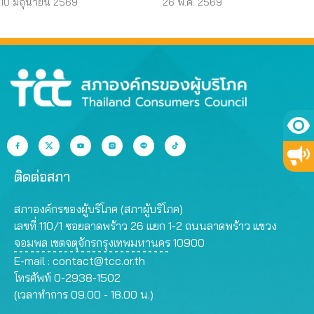
Watch” สกัดสินค้า
EX30” ส่งหนังสือถึง
10 มิถุนายน 2569
26 พ.ค. 2569
อันตราย
สคบ. สั่งระงับขาย
ติดต่อสภา
สภาองค์กรของผู้บริโภค (สภาผู้บริโภค)
เลขที่ 110/1 ซอยลาดพร้าว 26 แยก 1-2 ถนนลาดพร้าว แขวง
จอมพล เขตจตุจักรกรุงเทพมหานคร 10900
E-mail :
contact@tcc.or.th
โทรศัพท์ 0-2938-1502
(เวลาทำการ 09.00 - 18.00 น.)