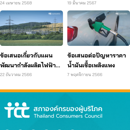
การแก้ไขปัญหาค่าไฟฟ้า
ธรรมและสร้างความ
24 เมษายน 2568
19 มีนาคม 2567
แพง ปี 2568
ยั่งยืน ปลดล็อกการใช้
พลังงานหมุนเวียนอย่าง
กว้างขวาง ปี 2567
ข้อเสนอเกี่ยวกับแผน
ข้อเสนอต่อปัญหาราคา
พัฒนากำลังผลิตไฟฟ้า
น้ำมันเชื้อเพลิงแพง
ของประเทศไทย พ.ศ.
22 ธันวาคม 2566
7 พฤศจิกายน 2566
2561 – 2580