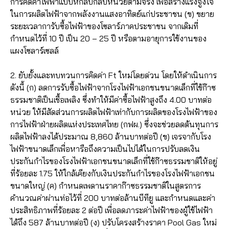
การคิดค่าไฟฟ้าแบบหักลบกลบหน่วยตามจริง เพื่อสร้างแรงจูงใจ
ในการผลิตไฟฟ้าจากพลังงานแสงอาทิตย์แก่ประชาชน (ข) ขยาย
ระยะเวลาการับซื้อไฟฟ้าของโซลาร์ภาคประชาชน จากเดิมที่
กำหนดไว้ที่ 10 ปี เป็น 20 – 25 ปี หรือตามอายุการใช้งานของ
แผงโซลาร์เซลล์
2. ยับยั้งและทบทวนการคิดค่า Ft ใหม่โดยด่วน โดยให้ดำเนินการ
ดังนี้ (ก) ลดการรับซื้อไฟฟ้าจากโรงไฟฟ้าเอกชนขนาดเล็กที่ใช้ก๊าซ
ธรรมชาติเป็นเชื้อเพลิง ซึ่งทำให้มีค่าซื้อไฟฟ้าสูงถึง 4.00 บาทต่อ
หน่วย ให้มีสัดส่วนการผลิตไฟฟ้าเท่ากับการผลิตของโรงไฟฟ้าของ
การไฟฟ้าฝ่ายผลิตแห่งประเทศไทย (กฟผ.) ซึ่งจะช่วยลดต้นทุนการ
ผลิตไฟฟ้าลงได้ประมาณ 8,860 ล้านบาทต่อปี (ข) เจรจากับโรง
ไฟฟ้าขนาดเล็กเพื่อหารือถึงความเป็นไปได้ในการปรับลดเงิน
ประกันกำไรของโรงไฟฟ้าเอกชนขนาดเล็กที่ใช้ก๊าซธรรมชาติให้อยู่
ที่ร้อยละ 1.75 ให้ใกล้เคียงกับเงินประกันกำไรของโรงไฟฟ้าเอกชน
ขนาดใหญ่ (ค) กำหนดเพดานราคาก๊าซธรรมชาติในสูตรการ
คำนวณค่าผ่านท่อไว้ที่ 200 บาทต่อล้านบีทียู และกำหนดและค่า
ประสิทธิภาพที่ร้อยละ 2 ต่อปี เพื่อลดภาระค่าไฟฟ้าของผู้ใช้ไฟฟ้า
ได้ถึง 587 ล้านบาทต่อปี (ง) ปรับโครงสร้างราคา Pool Gas ใหม่