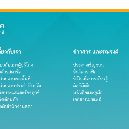
งขวาง ปี 2567
ี่ยวกับเรา
ข่าวสาร และรณรงค์
ี่ยวกับสภาผู้บริโภค
ประกาศเชิญชวน
งค์กรสมาชิก
อินโฟกราฟิก
่วยงานเขตพื้นที่
วิดีโอเพื่อการเรียนรู้
น่วยงานประจำจังหวัด
มัลติมีเดีย
้งเบาะแสและร้องทุกข์
หนังสือและคู่มือ
้งเตือนภัย
เอกสารเผยแพร่
ิดต่อสำนักงานสภา