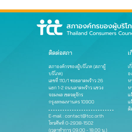
กว้า
ติดต่อสภา
เก
สภาองค์กรของผู้บริโภค (สภาผู้
เก
บริโภค)
อ
เลขที่ 110/1 ซอยลาดพร้าว 26
หน
แยก 1-2 ถนนลาดพร้าว แขวง
ห
จอมพล เขตจตุจักร
แจ
กรุงเทพมหานคร 10900
แจ
ต
E-mail :
contact@tcc.or.th
โทรศัพท์ 0-2938-1502
(เวลาทำการ 09.00 - 18.00 น.)