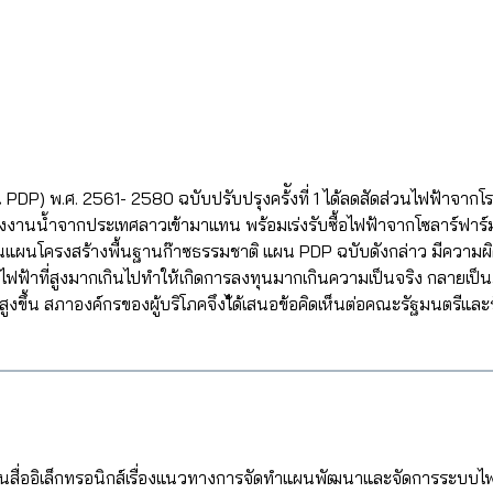
) พ.ศ. 2561- 2580 ฉบับปรับปรุงคร้ังที่ 1 ได้ลดสัดส่วนไฟฟ้าจากโร
งานน้ำจากประเทศลาวเข้ามาแทน พร้อมเร่งรับซื้อไฟฟ้าจากโซลาร์ฟาร์ม โ
้ในแผนโครงสร้างพื้นฐานก๊าซธรรมชาติ แผน PDP ฉบับดังกล่าว มีคว
ไฟฟ้าที่สูงมากเกินไปทำให้เกิดการลงทุนมากเกินความเป็นจริง กลายเป็
ิ่มสูงขึ้น สภาองค์กรของผู้บริโภคจึงไ้ด้เสนอข้อคิดเห็นต่อคณะรัฐมนตร
นผ่านสื่ออิเล็กทรอนิกส์เรื่องแนวทางการจัดทำแผนพัฒนาและจัดการระบบ