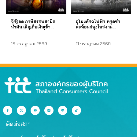
ประเทศให้เทียบเท่าราคา
ดำเนินงาน ส่งหนังสือถึง
ระบบการคิดค่าไฟฟ้าแบบ
ควรยุติการสร้างโรงไฟฟ้า
ๆ ของอุปกรณ์ที่ต้องใช้ใน
ซื้อขายน้ำมันสำเร็จรูปของ
รัฐมนตรีว่าการกระทรวง
หักลบกลบหน่วยตามจริง
ขนาดใหญ่ และมุ่ง
การติดตั้งโซลาร์รูฟทอปให้
ตลาดภูมิภาคเอเชีย (ราคา
พลังงาน รัฐมนตรีว่าการ
เพื่อสร้างแรงจูงใจในการ
พัฒนาการจัดการพลังงาน
ชัดเจน…
น้ำมันสำเร็จรูปตลาด
จี้รัฐลด ภาษีสรรพสามิต
อุโมงค์รถไฟฟ้า ทรุดซ้ำ
กระทรวงมหาดไทย และ
ผลิตไฟฟ้าจากพลังงานแสง
ไฟฟ้าแบบอัจฉริยะ (smart
สิงคโปร์ /ราคา Mean of
น้ำมัน เลิกเก็บเงินเข้า
สะท้อนช่องโหว่งาน
เลขาธิการสำนักงานคณะ
อาทิตย์แก่ประชาชน (ข)
electricity management)
กองทุน เอื้อโรงกลั่น
ก่อสร้าง จี้ตรวจโครงสร้าง
Platts Singapore : MOPS)
กรรมการกำกับกิจการ
ใต้ดินทั้งระบบ
ขยายระยะเวลาการับซื้อ
เช่น การผลิตไฟฟ้าพลังน้ำ
โดยไม่ให้บวกค่าใช้จ่าย
15 กรกฎาคม 2569
11 กรกฎาคม 2569
พลังงานเพื่อส่งข้อเสนอ เมื่อ
ไฟฟ้าของโซลาร์ภาค
แบบสูบกลับ (pumped-
เกี่ยวกับค่าขนส่งที่ไม่มีจริง
วันที่ 21 กรกฎาคม 2564
ประชาชน จากเดิมที่
storage…
เพราะการกำหนดราคา ณ
ข้อเสนอของสภาองค์กรของ
กำหนดไว้ที่ 10 ปี เป็น 20 –
โรงกลั่นน้ำมันเชื้อเพลิงใน
ผู้บริโภค ความคืบหน้า
25 ปี หรือตามอายุการใช้
ประเทศในปัจจุบัน ใช้ราคา
คณะรัฐมนตรี (ครม.) มีมติ
งานของแผงโซลาร์เซลล์ 2.
นำเข้าอ้างอิงและบวกค่าใช้
ในการประชุม ครม. เมื่อวัน
ยับยั้งและทบทวนการคิด
จ่ายเกี่ยวกับค่าขนส่งที่ไม่
ที่ 27 กันยายน 2565 ให้
ค่า Ft ใหม่โดยด่วน โดยให้
ได้เกิดขึ้นจริง…
กระทรวงมหาดไทย (การ
ดำเนินการดังนี้ (ก) ลดการ
ไฟฟ้านครหลวงและการ
รับซื้อไฟฟ้าจากโรงไฟฟ้า
ไฟฟ้าส่วนภูมิภาค) เร่งรัด
เอกชนขนาดเล็กที่ใช้ก๊าซ
ดำเนินโครงการโซลาร์ภาค
ธรรมชาติเป็นเชื้อเพลิง ซึ่ง
ประชาชนในระยะต่อไปให้
ทำให้มีค่าซื้อไฟฟ้าสูงถึง
ขยายตัวและเกิดผลเป็นรูป
4.00 บาทต่อหน่วย ให้มี
ติดต่อสภา
ธรรมมากขึ้น ด้วยการส่ง
สัดส่วนการผลิตไฟฟ้า
เสริมและสนับสนุนให้
เท่ากับการผลิตของโรง