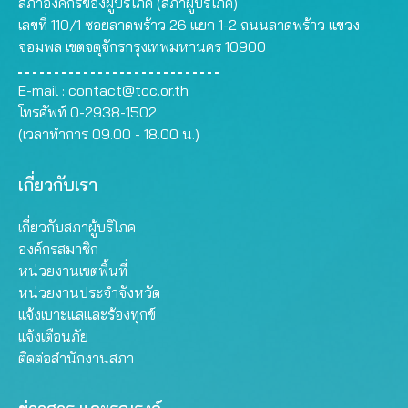
สภาองค์กรของผู้บริโภค (สภาผู้บริโภค)
ประชาชนดำเนินการติดตั้ง
ไฟฟ้าของการไฟฟ้าฝ่าย
เลขที่ 110/1 ซอยลาดพร้าว 26 แยก 1-2 ถนนลาดพร้าว แขวง
ระบบผลิตไฟฟ้าจาก
ผลิตแห่งประเทศไทย
จอมพล เขตจตุจักรกรุงเทพมหานคร 10900
พลังงานแสงอาทิตย์แบบติด
(กฟผ.) ซึ่งจะช่วยลดต้นทุน
ตั้งบนหลังคา (โซลาร์ รูฟ
การผลิตไฟฟ้าลงได้
ทอป) เพื่อผลิตกระแสไฟฟ้า
ประมาณ 8,860 ล้านบาท
E-mail :
contact@tcc.or.th
ใช้เองภายในครัวเรือนเป็น
ต่อปี (ข) เจรจากับโรงไฟฟ้า
โทรศัพท์ 0-2938-1502
หลักและส่งไฟฟ้าส่วนที่
ขนาดเล็กเพื่อหารือถึงความ
(เวลาทำการ 09.00 - 18.00 น.)
เหลือจากการใช้เข้าระบบ
เป็นไปได้ในการปรับลด
เพื่อหักลบจากหน่วยไฟฟ้า
เงินประกันกำไรของโรง
ที่ประชาชนใช้ไฟฟ้า (net
เกี่ยวกับเรา
ไฟฟ้าเอกชนขนาดเล็กที่ใช้
metering) ในเดือนถัดไป
ก๊าซธรรมชาติให้อยู่ที่ร้อยละ
โดยให้กระทรวงพลังงาน
1.75 ให้ใกล้เคียงกับเงิน
เกี่ยวกับสภาผู้บริโภค
และหน่วยงานที่เกี่ยวข้อง
ประกันกำไรของโรงไฟฟ้า
องค์กรสมาชิก
สนับสนุนการดำเนินการดัง
เอกชนขนาดใหญ่ (ค)
หน่วยงานเขตพื้นที่
กล่าวด้วย
กำหนดเพดานราคาก๊าซ
หน่วยงานประจำจังหวัด
ธรรมชาติในสูตรการ
แจ้งเบาะแสและร้องทุกข์
คำนวณค่าผ่านท่อไว้ที่ 200
แจ้งเตือนภัย
บาทต่อล้านบีทียู…
ติดต่อสำนักงานสภา