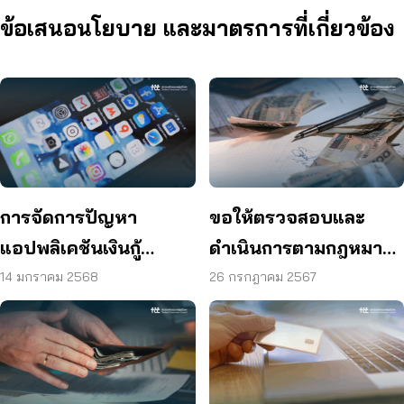
ข้อเสนอนโยบาย และมาตรการที่เกี่ยวข้อง
การจัดการปัญหา
ขอให้ตรวจสอบและ
แอปพลิเคชันเงินกู้
ดำเนินการตามกฎหมาย
ออนไลน์
กับบริษัท ศรีสวัสดิ์
14 มกราคม 2568
26 กรกฎาคม 2567
คอร์ปอเรชั่น จำกัด
(มหาชน) (“SAWAD”)