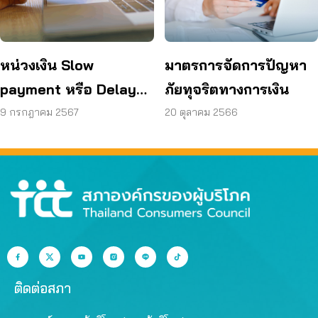
หน่วงเงิน Slow
มาตรการจัดการปัญหา
payment หรือ Delayed
ภัยทุจริตทางการเงิน
Transaction
9 กรกฎาคม 2567
20 ตุลาคม 2566
ติดต่อสภา