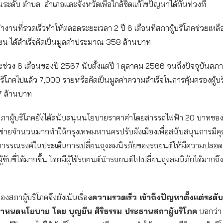
่ในระดับ ตำบล อำเภอและจังหวัดเพื่อใกล้ชิดแก้ไขปัญหาได้ทันท่วงที
านที่รวดเร็วทำให้ตลอดระยะเวลา 2 ปี 6 เดือนที่สภาผู้บริโภคช่วยเหลือผู
รียน ได้สำเร็จคิดเป็นมูลค่าประมาณ 358 ล้านบาท
ช่วง 6 เดือนของปี 2567 นับตั้งแต่ปี 1 ตุลาคม 2566 จนถึงปัจจุบันสภาผ
้บริโภคไปแล้ว 7,000 รายหรือคิดเป็นมูลค่าความสำเร็จในการคุ้มครองผู้บ
 ล้านบาท
สภาผู้บริโภคยังได้สนับสนุนนโยบายราคาค่าโดยสารรถไฟฟ้า 20 บาทขอ
อข่ายจำนวนมากทำให้กรุงเทพมหานครปรับผังเมืองเพื่อสนับสนุนการมีคุณ
การรณรงค์ในประเด็นการเปลี่ยนถุงลมนิรภัยของรถยนต์ให้มีความปลอดภั
ผู้ขับขี่ได้มากขึ้น โดยมีผู้ใช้รถยนต์นำรถยนต์ไปเปลี่ยนถุงลมนิภัยได้มากถึ
สภาผู้บริโภคจึงยังเน้นเรื่อ
งความรวดเร็ว เข้าถึงปัญหาตั้งแต่ระดับพ
ำหนดนโยบาย โดย บุญยืน ศิริธรรม ประธานสภาผู้บริโภค
บอกว่า 