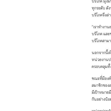
บริโภค มุ่งม
ทุกระดับ ดั
บริโภคจึงล่
“เราทำงานเน้
บริโภค และข
บริโภคสามาร
นอกจากนี้เพื
หน่วยงานประ
ครอบคลุมทั
ขณะที่มีองค
สมาชิกของสภ
มีเป้าหมายมี
กันอย่างน้อ