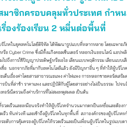
มาชิกครอบคลุมทั่วประเทศ กำหนดต
เรื่องร้องเรียน 2 หมื่นต่อพื้นที่
้บริโภคในยุคเทคโนโลยีดิจิทัล ได้พัฒนารูปแบบที่หลากหลาย โดยเฉพาะภั
หรือ Cyber Crime ซึ่งมีทั้งแก๊งคอลเซ็นเตอร์ หลอกเงินออนไลน์ แอปพลิ
ไปถึงการใช้ปัญญาประดิษฐ์หรือเอไอ เลียนแบบพฤติกรรม เลียนแบบเส
เชื่อ นอกจากภัยที่มากับเทคโนโลยีแล้ว ยังมีปัญหาอื่น ๆ ที่ทำให้ผู้บริโภ
งประเด็นเรื่องค่าโดยสารสาธารณะแพง ค่าไฟแพง การหลอกขายคอร์สเสริ
บินที่ล่าช้า ราคาแพง และปฏิบัติกับผู้โดยสารอย่างไม่เป็นธรรม ไปจ
อร์เน็ตรวมถึงค่าบริการที่ไม่สมเหตุสมผล เป็นต้น
ี่รวดเร็วและเหมือนจริงทำให้ผู้บริโภคจำนวนมากตกเป็นเหยื่อและต้อง
ร็ว ทันท่วงที และเข้าถึงผู้บริโภคในทุกพื้นที่ สภาองค์กรของผู้บริโภคหร
กระดับการคุ้มครองผู้บริโภคให้รวดเร็วและเป็นเพื่อนผู้บริโภคในรูปแบ