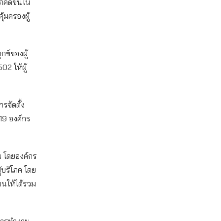
ภคดีขึ้นใน
ุ้มครองผู้
กข์ของผู้
02 ให้ผู้
รจัดตั้ง
19 องค์กร
าน โดยองค์กร
้บริโภค โดย
ียนให้ได้รวม