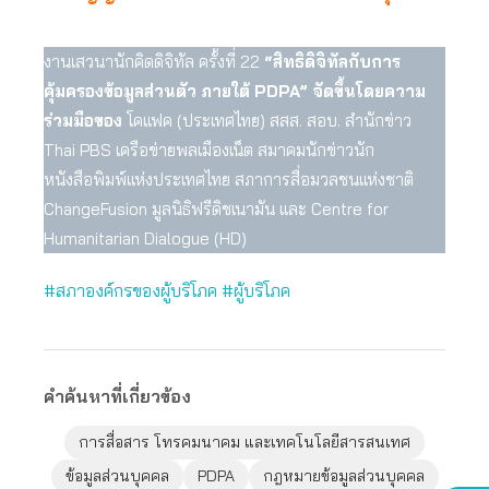
งานเสวนานักคิดดิจิทัล ครั้งที่ 22
“สิทธิดิจิทัลกับการ
คุ้มครองข้อมูลส่วนตัว ภายใต้ PDPA” จัดขึ้นโดยความ
ร่วมมือของ
โคแฟค (ประเทศไทย) สสส. สอบ. สำนักข่าว
Thai PBS เครือข่ายพลเมืองเน็ต สมาคมนักข่าวนัก
หนังสือพิมพ์แห่งประเทศไทย สภาการสื่อมวลชนแห่งชาติ
ChangeFusion มูลนิธิฟรีดิชเนามัน และ Centre for
Humanitarian Dialogue (HD)
#สภาองค์กรของผู้บริโภค
#ผู้บริโภค
คำค้นหาที่เกี่ยวข้อง
การสื่อสาร โทรคมนาคม และเทคโนโลยีสารสนเทศ
ข้อมูลส่วนบุคคล
PDPA
กฎหมายข้อมูลส่วนบุคคล