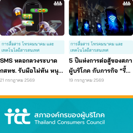
การสื่อสาร โทรคมนาคม และ
การสื่อสาร โทรคมนาคม และ
เทคโนโลยีสารสนเทศ
เทคโนโลยีสารสนเทศ
SMS หลอกลวงระบาด
5 ปีแห่งการต่อสู้ของสภา
กสทช. รับมือไม่ทัน หนุน
ผู้บริโภค กับภารกิจ “รื้อ
ใช้ พ.ร.ก. ไซเบอร์ เข้มข้น
กสทช.” เพื่อทวงคืนสิทธิ
21 กรกฎาคม 2569
19 กรกฎาคม 2569
ผู้บริโภคโทรคมนาคม