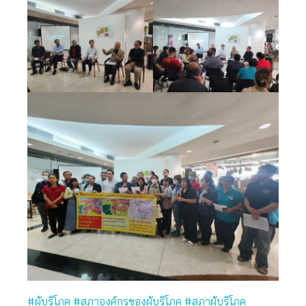
#ผู้บริโภค #สภาองค์กรของผู้บริโภค #สภาผู้บริโภค