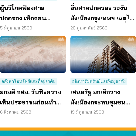
ผู้บริโภคฟ้องศาล
ยื่นศาลปกครอง ระงับ
ปกครอง เพิกถอน
ผังเมืองกรุงเทพฯ เหตุไม่
ผังเมืองรวม กทม. ฉบับ
ชอบด้วยกฎหมาย
5 มิถุนายน 2569
20 กุมภาพันธ์ 2569
ใหม่ เหตุกระทบสิทธิ –
คุณภาพชีวิต
อสังหาริมทรัพย์และที่อยู่อาศัย
อสังหาริมทรัพย์และที่อยู่อาศัย
ยกมติ กสม. รับฟังความ
เสนอรัฐ ยกเลิกวาง
เห็นประชาชนก่อนทำ
ผังเมืองกระทบชุมชน
ร่างผังเมืองรวม กทม.
ปฏิรูปกฎหมายให้
6 สิงหาคม 2568
19 มิถุนายน 2568
ประชาชนมีส่วนร่วม