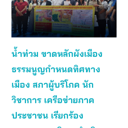
น้ำท่วม ขาดหลักผังเมือง
ธรรมนูญกำหนดทิศทาง
เมือง สภาผู้บริโภค นัก
วิชาการ เครือข่ายภาค
ประชาชน เรียกร้อง