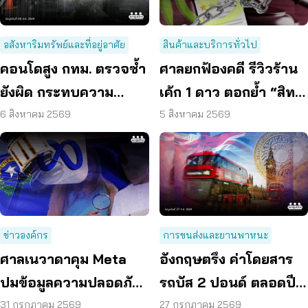
อสังหาริมทรัพย์และที่อยู่อาศัย
สินค้าและบริการทั่วไป
คอนโดสูง กทม. ตรวจซ้ำ
ศาลยกฟ้องคดี รีวิวร้าน
ยังผิด กระทบความ
เค้ก 1 ดาว ตอกย้ำ “สิทธิ
ปลอดภัย
ผู้บริโภค” แสดงความคิด
6 สิงหาคม 2569
5 สิงหาคม 2569
เห็นโดยสุจริต
ข่าวองค์กร
การขนส่งและยานพาหนะ
ศาลเนวาดาคุม Meta
อังกฤษตรึง ค่าโดยสาร
ปมข้อมูลความปลอดภัย
รถบัส 2 ปอนด์ ตลอดปี
ต่อเด็กบนเมสเซนเจอร์
70 ลดค่าครองชีพ
31 กรกฎาคม 2569
27 กรกฎาคม 2569