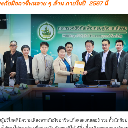
ยงภัยมิจฉาชีพหลาย ๆ ด้าน ภายในปี 2567 นี้
บผู้บริโภคที่มีความเสี่ยงจากภัยมิจฉาชีพแก็งคอลเซนเตอร์ รวมทั้งนักช๊อป