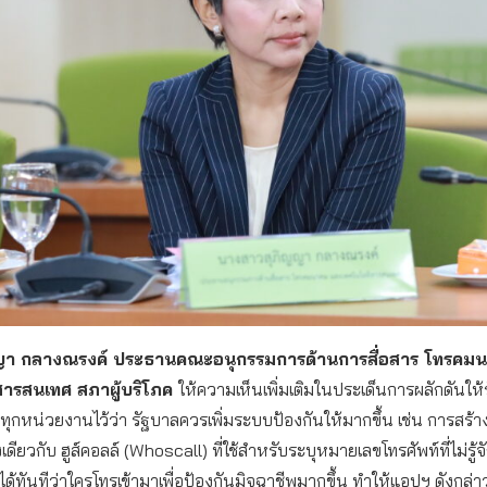
ญา กลางณรงค์ ประธานคณะอนุกรรมการด้านการสื่อสาร โทรคม
สารสนเทศ สภาผู้บริโภค
ให้ความเห็นเพิ่มเติมในประเด็นการผลักดันให
ทุกหน่วยงานไว้ว่า รัฐบาลควรเพิ่มระบบป้องกันให้มากขึ้น เช่น การสร้าง
ดียวกับ ฮูส์คอลล์ (Whoscall) ที่ใช้สำหรับระบุหมายเลขโทรศัพท์ที่ไม่รู้จัก
ด้ทันทีว่าใครโทรเข้ามาเพื่อป้องกันมิจฉาชีพมากขึ้น ทำให้แอปฯ ดังกล่