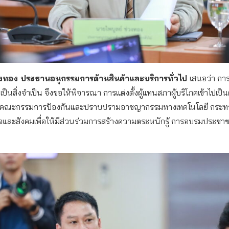
่วงทอง ประธานอนุกรรมการด้านสินค้าและบริการทั่วไป
เสนอว่า ก
ลเป็นสิ่งจำเป็น จึงขอให้พิจารณา การแต่งตั้งผู้แทนสภาผู้บริโภคเข้าไปเป
คณะกรรมการป้องกันและปราบปรามอาชญากรรมทางเทคโนโลยี กระทรว
ิจและสังคมเพื่อให้มีส่วนร่วมการสร้างความตระหนักรู้ การอบรมประชาช