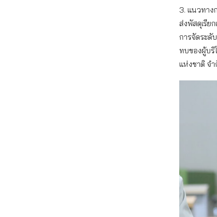
3. แนวทางก
ส่งพัสดุเรี
การจัดระดั
ทบของผู้บร
แห่งชาติ จำ