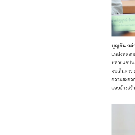
บุญยืน กล่
แหล่งหลอกลว
หลายแอปพลิเ
จนเกินควร ด
ความสะดวกข
แอบอ้างสร้า