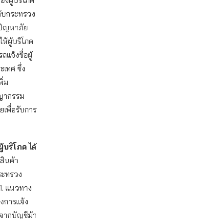
องผู้บริโภค
วกับกระทรวง
ขปัญหาภัย
้ผู้บริโภค
แจ้งชื่อผู้
เทศ ซึ่ง
ิ่ม
ชญากรรม
เพื่อรับการ
ู้บริโภค
ได้
สินค้า
กระทรวง
่ 1. แนวทาง
างการแจ้ง
จากบัญชีม้า