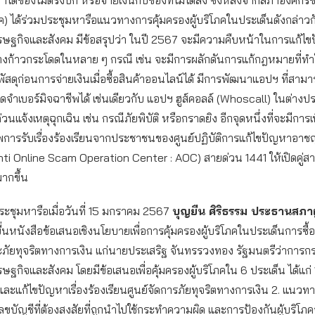
ด้ของไม่ตรงปก หรือจ่ายเงินกับของที่ไม่ได้สั่ง ซึ่งหลังจากสภาองค์กรข
ภค) ได้ร่วมประชุมหารือแนวทางการคุ้มครองผู้บริโภคในประเด็นดังกล่า
อเศรษฐกิจและสังคม มีข้อสรุปว่า ในปี 2567 จะมีความคืบหน้าในการแก้ไ
งก้าวกระโดดในหลาย ๆ กรณี เช่น จะมีการผลักดันการแก้กฎหมายที่ทำให
ัสดุก่อนการจ่ายเงินเมื่อซื้อสินค้าออนไลน์ได้ มีการพัฒนาแอปฯ ที่สามารถ
ดจำเบอร์มิจฉาชีพได้ เช่นเดียวกับ แอปฯ ฮูส์คอลล์ (Whoscall) ในต่างประ
วนแจ้งเหตุฉุกเฉิน เช่น กรณีภัยพิบัติ หรือกราดยิง อีกจุดหนึ่งที่จะมีการเพ
พการรับเรื่องร้องเรียนจากประชาชนของศูนย์ปฏิบัติการแก้ไขปัญหาอา
ti Online Scam Operation Center : AOC) สายด่วน 1441 ให้เปิดคู่สาย
มากขึ้น
ะชุมหารือเมื่อวันที่ 15 มกราคม 2567
บุญยืน ศิริธรรม ประธานสภาผ
ื่นหนังสือข้อเสนอเชิงนโยบายเพื่อการคุ้มครองผู้บริโภคในประเด็นการซื้อ
ภัยทุจริตทางการเงิน แก่นายประเสริฐ จันทรรวงทอง รัฐมนตรีว่าการ
เศรษฐกิจและสังคม โดยมีข้อเสนอเพื่อคุ้มครองผู้บริโภคใน 6 ประเด็น ได้แก
ละแก้ไขปัญหาเรื่องร้องเรียนศูนย์จัดการภัยทุจริตทางการเงิน 2. แนวท
ขบัญชีที่ต้องสงสัยที่ถูกนำไปใช้กระทำความผิด และการป้องกันผู้บริโภค