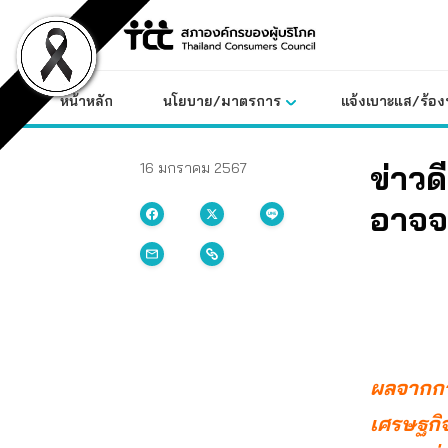
Skip
to
content
หน้าหลัก
นโยบาย/มาตรการ
แจ้งเบาะแส/ร้องท
ข่าวด
16 มกราคม 2567
อาจจ
ผลจากการ
เศรษฐกิจ