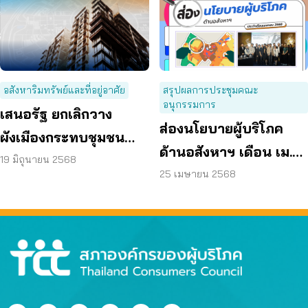
อสังหาริมทรัพย์และที่อยู่อาศัย
สรุปผลการประชุมคณะ
อนุกรรมการ
เสนอรัฐ ยกเลิกวาง
ส่องนโยบายผู้บริโภค
ผังเมืองกระทบชุมชน
ด้านอสังหาฯ เดือน เม.ย.
ปฏิรูปกฎหมายให้
19 มิถุนายน 2568
68
25 เมษายน 2568
ประชาชนมีส่วนร่วม