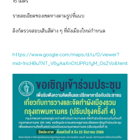
16 เมตร
รายละเอียดของเขตทางตามรูปที่แนบ
ลิงก์ตรวจสอบเส้นสีต่าง ๆ ที่ผังเมืองใหม่กำหนด
https://www.google.com/maps/d/u/0/viewer?
mid=1ncHBuTNT_V6yAaXnOtUPRzfyM_OsZVo&femb=1&ll