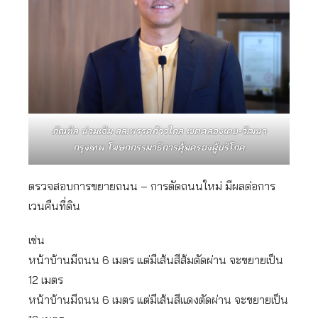
ภัณฑิล น่วมเจิม สส.พรรคก้าวไกล เขตคลองเตย-วัฒนา
กรุงเทพ โฆษกกรรมาธิการคุ้มครองผู้บริโภค
ตรวจสอบการขยายถนน – การตัดถนนใหม่ มีผลต่อการ
เวนคืนที่ดิน
เช่น
หน้าบ้านมีถนน 6 เมตร แต่มีเส้นสีส้มตัดผ่าน จะขยายเป็น
12 เมตร
หน้าบ้านมีถนน 6 เมตร แต่มีเส้นสีแดงตัดผ่าน จะขยายเป็น