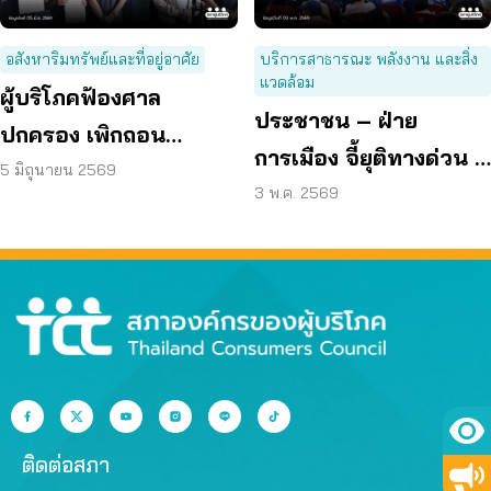
อสังหาริมทรัพย์และที่อยู่อาศัย
บริการสาธารณะ พลังงาน และสิ่ง
แวดล้อม
ผู้บริโภคฟ้องศาล
ประชาชน – ฝ่าย
ปกครอง เพิกถอน
การเมือง จี้ยุติทางด่วน 2
ผังเมืองรวม กทม. ฉบับ
5 มิถุนายน 2569
ชั้น ทำรัฐสูญรายได้ 1.7
3 พ.ค. 2569
ใหม่ เหตุกระทบสิทธิ –
แสนล้าน
คุณภาพชีวิต
ติดต่อสภา