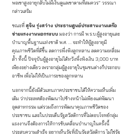
พอเขาสูงอายุกลับไม่มีเงินดูแลเขาตามที่สมควร” วรรณา
กล่าวเสริม
ขณะที่
สุจิน รุ่งสว่าง ประธานศูนย์ประสานงานเครือ
ข่ายแรงงานนอกระบบ
มองว่า การมี พ.ร.บ.ผู้สูงอายุและ
บำนาญพื้นฐานแห่งชาติ พ.ศ. … จะทำให้ผู้สูงอายุมี
คุณภาพชีวิตที่ดีขึ้น ลดการพึ่งพิงลูกหลาน ลดความเหลื่อม
ล้ำ ทั้งนี้ ปัจจุบันผู้สูงอายุไม่ได้หวังพึ่งพิงเงิน 3,000 บาท
เพียงอย่างเดียว เพราะกลุ่มผู้สูงอายุในชุมชนต่างก็ประกอบ
อาชีพ เพื่อไม่ให้เป็นภาระของลูกหลาน
นอกจากนี้ยังมีตัวแทนภาคประชาชนได้ให้ความเห็นเพิ่ม
เติม ว่าประเทศต้องพัฒนาไปข้างหน้าไม่เพียงแต่พัฒนา
อุตสาหกรรม แต่รวมถึงการพัฒนาคุณภาพชีวิตของ
ประชาชน และในประเด็นรัฐสวัสดิการที่ไม่ตอบโจทย์กลุ่ม
แรงงานจึงต้องการให้การขับเคลื่อนบำนาญในครั้งนี้
ประสบความสำเร็จ อยากเห็นรัฐที่เป็นรัฐสวัสดิการ ไม่ใช่รัฐ