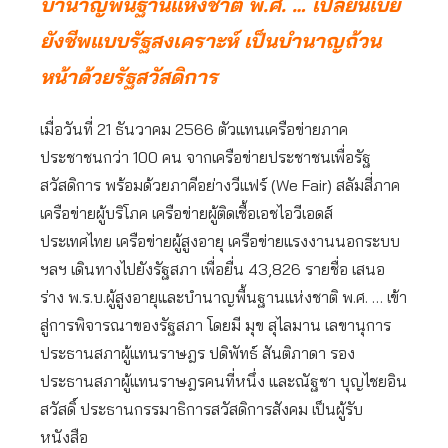
บำนาญพื้นฐานแห่งชาติ พ.ศ. … เปลี่ยนเบี้ย
ยังชีพแบบรัฐสงเคราะห์ เป็นบำนาญถ้วน
หน้าด้วยรัฐสวัสดิการ
เมื่อวันที่ 21 ธันวาคม 2566 ตัวแทนเครือข่ายภาค
ประชาชนกว่า 100 คน จากเครือข่ายประชาชนเพื่อรัฐ
สวัสดิการ พร้อมด้วยภาคีอย่างวีแฟร์ (We Fair) สลัมสี่ภาค
เครือข่ายผู้บริโภค เครือข่ายผู้ติดเชื้อเอชไอวีเอดส์
ประเทศไทย เครือข่ายผู้สูงอายุ เครือข่ายแรงงานนอกระบบ
ฯลฯ เดินทางไปยังรัฐสภา เพื่อยื่น 43,826 รายชื่อ เสนอ
ร่าง พ.ร.บ.ผู้สูงอายุและบำนาญพื้นฐานแห่งชาติ พ.ศ. … เข้า
สู่การพิจารณาของรัฐสภา โดยมี มุข สุไลมาน เลขานุการ
ประธานสภาผู้แทนราษฎร ปดิพัทธ์ สันติภาดา รอง
ประธานสภาผู้แทนราษฎรคนที่หนึ่ง และณัฐชา บุญไชยอิน
สวัสดิ์ ประธานกรรมาธิการสวัสดิการสังคม เป็นผู้รับ
หนังสือ