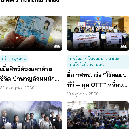
บริการสุขภาพ
การสื่อสาร โทรคมนาคม และ
เทคโนโลยีสารสนเทศ
เมื่อสิทธิต้องแลกด้วย
ยื่น กสทช. เร่ง “โร้ดแมป
ชีวิต บำนาญถ้วนหน้า
ทีวี – คุม OTT” หวั่นจอ
คือคำตอบของสังคมสูง
22 กรกฎาคม 2569
ดับ ซ้ำเติมกลุ่มเปราะบาง
10 มิถุนายน 2569
วัย