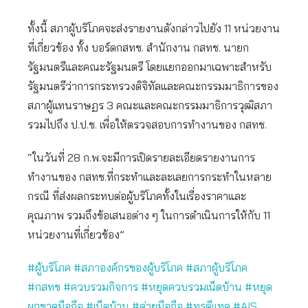
ทั้งนี้ สภาผู้บริโภคจะส่งรายงานดังกล่าวไปยัง 11 หน่วยงาน
ที่เกี่ยวข้อง ทั้ง บอร์ดกสทช. สำนักงาน กสทช. นายก
รัฐมนตรีและคณะรัฐมนตรี โดยแยกออกมาเฉพาะสำหรับ
รัฐมนตรีว่าการกระทรวงดิจิทัลและคณะกรรมมาธิการของ
สภาผู้แทนราษฏร 3 คณะและคณะกรรมมาธิการวุฒิสภา
รวมไปถึง ป.ป.ช. เพื่อให้ตรวจสอบการทำงานของ กสทช.
“ในวันที่ 28 ก.พ.จะมีการเปิดรายละเอียดรายงานการ
ทำงานของ กสทช.ที่กระทำและละเลยการกระทำในหลาย
กรณี ที่ส่งผลกระทบต่อผู้บริโภคทั้งในเรื่องราคาและ
คุณภาพ รวมถึงข้อเสนอต่าง ๆ ในการดำเนินการให้กับ 11
หน่วยงานที่เกี่ยวข้อง”
#ผู้บริโภค #สภาองค์กรของผู้บริโภค #สภาผู้บริโภค
#กสทช #ควบรวมกิจการ #หยุดควบรวมเน็ตบ้าน #หยุด
ผูกขาดมือถือ #เน็ตบ้าน #ค่ายมือถือ #ทรูดีแทค #AIS