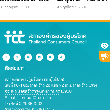
หน่วยงานดำเนินการตาม
แนะทำแพลตฟอร์ม
18 กรกฎาคม 2569
4 พฤศจิกายน 2568
ขั้นตอน
ทดสอบสัญญาณแบบ
เปิด
ติดต่อสภา
สภาองค์กรของผู้บริโภค (สภาผู้บริโภค)
เลขที่ 110/1 ซอยลาดพร้าว 26 แยก 1-2 ถนนลาดพร้าว แขวง
จอมพล เขตจตุจักรกรุงเทพมหานคร 10900
E-mail :
contact@tcc.or.th
โทรศัพท์ 0-2938-1502
(เวลาทำการ 09.00 - 18.00 น.)