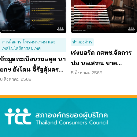
การสื่อสาร โทรคมนาคม และ
ข่าวองค์กร
เทคโนโลยีสารสนเทศ
เร่งบอร์ด กสทช.จัดการ
ข้อมูลทะเบียนรถหลุด นา
ปม นพ.สรณ ขาด
ยกฯ ยังโดน จี้รัฐคุ้มครอง
คุณสมบัติ ตามมติ
5 สิงหาคม 2569
ข้อมูลส่วนบุคคล
6 สิงหาคม 2569
กรรมการสรรหา