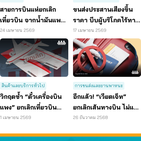
สายการบินแห่ยกเลิก
ขนส่งประสานเสียงขึ้น
เที่ยวบิน จากน้ำมันแพง
ราคา บีบผู้บริโภคไร้ทาง
ต้องมีการเยียวยา ชดเชย
เลือก ร้อง กขค. เร่งตรวจ
24 เมษายน 2569
17 เมษายน 2569
ให้แก่ผู้บริโภค
สอบ
สินค้าและบริการทั่วไป
การขนส่งและยานพาหนะ
วิกฤตซ้ำ “ตั๋วเครื่องบิน
อีกแล้ว! “เวียตเจ็ท”
แพง” ยกเลิกเที่ยวบิน
ยกเลิกเส้นทางบิน ไม่แจ้ง
เบรกขึ้นค่าธรรมเนียม
ไม่คืนเงิน
1 เมษายน 2569
26 ธันวาคม 2568