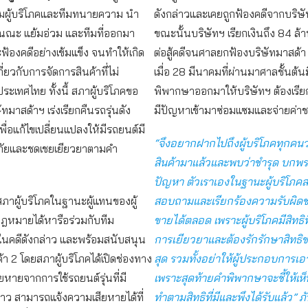
ุ่มผู้บริโภคและทีมทนายความ นำ
ดังกล่าวและเคยถูกฟ้องคดีจากบริษ
ณะ แย้มอ่วม และทีมที่ออกมา
ขณะนั้นบริษัทฯ เรียกเงินถึง 84 ล้
ะฟ้องคดีอย่างเข้มแข็ง จนทำให้เกิด
ต่อสู้คดีจนศาลยกฟ้องบริษัทมาสด้า
กี่ยวกับการจัดการสินค้าที่ไม่
เมื่อ 28 มีนาคมที่ผ่านมาศาลชั้นต้น
ะเทศไทย ทั้งนี้ สภาผู้บริโภคขอ
พิพากษาออกมาให้บริษัทฯ ต้องเรียกค
ทมาสด้าฯ เร่งเรียกคืนรถรุ่นดัง
มีปัญหาเข้ามาซ่อมแซมและจ่ายค่าช
พื่อแก้ไขเปลี่ยนแปลงให้มีรถยนต์มี
“จึงอยากฝากไปถึงผู้บริโภคทุกคนว่า
ัยและชดเชยเยียวยาตามคำ
สินค้ามาแล้วและพบว่าชำรุด บกพร่
ปัญหา ตัวเราเองในฐานะผู้บริโภค
สภาผู้บริโภคในฐานะผู้แทนของผู้
สอบถามและเรียกร้องความรับผิดช
ฎหมายได้หารือร่วมกับทีม
ขายได้ตลอด เพราะผู้บริโภคมีสิทธิที
คดีดังกล่าว และพร้อมสนับสนุน
การเยียวยาและต้องรักรักษาสิทธิขอ
้า 2 โดยสภาผู้บริโภคได้เปิดช่องทาง
สุด รวมทั้งอย่าให้ผู้ประกอบการเอ
สียหายจากการใช้รถยนต์รุ่นที่มี
เพราะสุดท้ายคำพิพากษาจะชี้ให้เห็น
าว สามารถแจ้งความเสียหายได้ที่
ทำตามสิทธิที่มีและพึงได้รับแล้ว” 