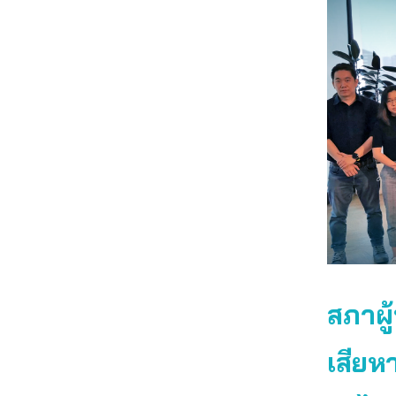
สภาผู้
เสียห