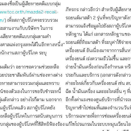
มลงชื่อเป็นผู้เสียหายคดีแบบกลุ่ม
ภัทรกร กล่าวอีกว่า สำหรับผู้เสียห
ww.tcc.or.th/mazda2-recall-
รถยนต์มาสด้า 2 รุ่นที่พบปัญหาดัง
on/
) เพื่อสภาผู้บริโภคจะรวบรวม
สามารถแจ้งข้อมูลไปยังสภาผู้บริโ
ระสานงานกับบริษัทฯ ในการ
หลักฐาน ได้แก่ เอกสารหลักฐานของ
มเสียหายคดีแบบกลุ่มตามคำ
รถยนต์ยี่ห้อมาสด้า ที่ระบุค่าใช้จ่
ศาลแพ่งกรุงเทพใต้ในอีกทางหนึ่ง”
เครื่องยนต์ อันเนื่องมาจากการสั่น
นักงานสภาผู้บริโภค ระบุ
เครื่องยนต์ เร่งความเร็วไม่ขึ้น และก
พิ่มเติมว่า อยากขอความช่วยเหลือ
ถ่ายน้ำมันเครื่องก่อนถึงกำหนด หรื
่วยประชาสัมพันธ์ผ่านช่องทางต่าง
ประกันและบริการ (เอกสารดังกล่าว
ู้เสียหายสามารถรวมกลุ่มและทราบ
ค่าอะไหล่เกี่ยวกับเครื่องยนต์ เช่น ส
ชน์ของตัวเองในการขอรับชำระหนี้
ฉีด น้ำมันเครื่อง และอะไหล่อื่น ๆ ที่เ
่มดังกล่าว อย่างไรก็ตาม นอกจาก
อีกทั้งค่าแรงของศูนย์บริการที่นำรถ
นผู้บริโภคแล้ว สภาผู้บริโภคยัง
ปัญหาเข้าไปซ่อมที่แสดงจำนวนวันที่
เหลือผู้บริโภคในการสนับสนุนการ
บริการเฉพาะเพื่อการซ่อมเครื่องยน
กลุ่มของผู้บริโภคที่ใช้สิทธิฟ้องร้อง
แก้ไขโปรแกรมในระบบหมุนเวียนไอเสี