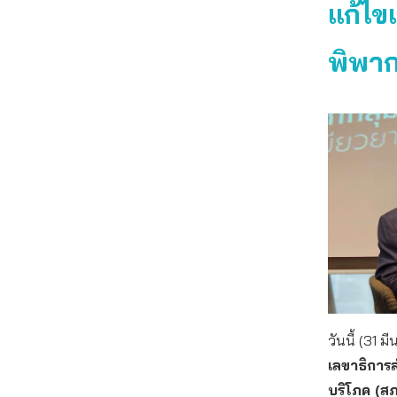
แก้ไข
พิพา
วันนี้ (31 
เลขาธิการ
บริโภค (สภ