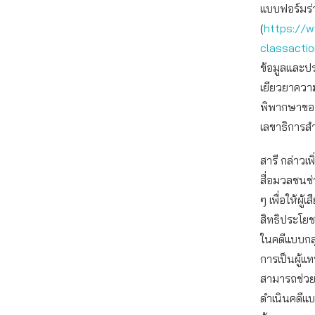
แบบฟอร์มร่ว
(
https://w
classacti
ข้อมูลและป
เยียวยาควา
พิพากษาของ
เลขาธิการสำ
สารี กล่าวเ
สื่อมวลชนช
ๆ เพื่อให้ผ
สิทธิประโย
ในคดีแบบกลุ
การเป็นผู้แท
สามารถช่วย
ดำเนินคดีแบบ