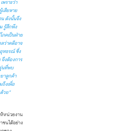
เพราะว่า
ู้เสียหาย
น ดังนั้นจึง
 รู้สึกพึง
ิโภคเป็นฝ่าย
วลว่าคดีอาจ
ุทธรณ์ ซึ่ง
้น จึงต้องการ
ุ่นที่พบ
ยาลูกค้า
ถึงเพื่อ
กด้วย”
ารให้หน่วยงาน
ะชาชนได้อย่าง
ียดของ