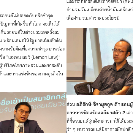
และระบบกรองและกำจัดเขม่า (ดีพี
จำนวนวันเปลี่ยนถ่ายน้ำมันเครื่อ
หารถยนต์ไม่ปลอดภัยหรือชำรุด
เพื่อคำนวณค่าขาดประโยชน์
ัญหาที่เกิดขึ้นทั่วโลก จะเห็นได้
กคืนรถยนต์ในต่างประเทศครั้งละ
 พร้อมเสนอให้รัฐบาลเร่งผลักดัน
บ.ความรับผิดเพื่อความชำรุดบกพร่อง
หรือ “เลมอน ลอว์ (Lemon Law)”
องผู้บริโภคโดยภาพรวมและยกระดับ
้าและการแข่งขันของภาคธุรกิจใน
ส่วน
อภิรักษ์ จิรายุสกุล ตัวแทนผู
จากการฟ้องร้องคดีมาสด้า 2
เล่
ที่ซื้อรถยนต์รุ่นดังกล่าวมาใช้ได้ปร
ว่า ๆ พบว่ารถยนต์มีอาการผิดปกติ 