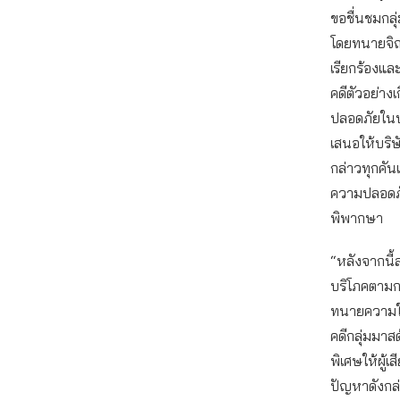
ขอชื่นชมกล
โดยทนายจิณ
เรียกร้องแล
คดีตัวอย่างเ
ปลอดภัยในปร
เสนอให้บริษั
กล่าวทุกคันเ
ความปลอดภ
พิพากษา
“หลังจากนี้
บริโภคตามก
ทนายความใน
คดีกลุ่มมาสด
พิเศษให้ผู้เ
ปัญหาดังกล่