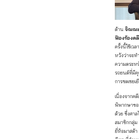
ด้าน
จิณณะ
ฟ้องร้องคด
ครั้งนี้ใช้
หวังว่าจะทำ
ความตระหนั
รถยนต์ที่มี
การชดเชยเยี
เนื่องจากคดี
พิพากษาของ
ด้วย ซึ่งศา
สมาชิกกลุ่ม 
ยี่ห้อมาสด้า 