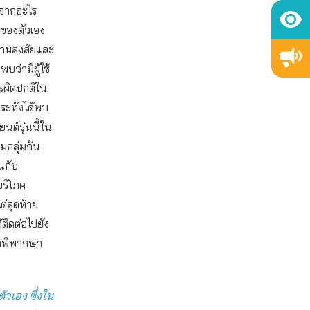
นจากอะไร
ของตัวเอง
ดความสงสัยและ
บว่ามีผู้ใช้
ารผิดปกติใน
ระทั่งได้พบ
นต์รุ่นนี้ใน
มกลุ่มกัน
นกับ
ริโภค
่สุดท้าย
้ติดต่อไปยัง
คำพิพากษา
วเอง ซึ่งใน