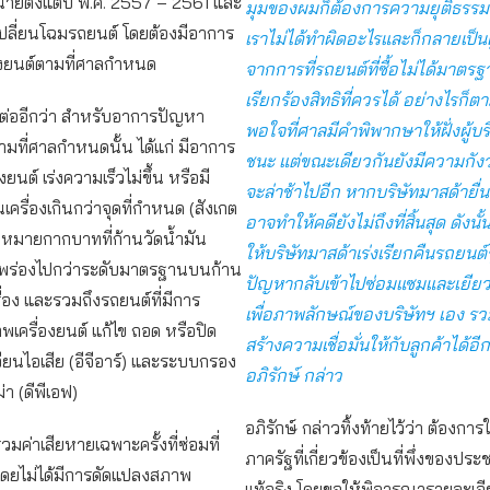
น่ายตั้งแต่ปี พ.ศ. 2557 – 2561 และ
มุมของผมก็ต้องการความยุติธรรม 
นเปลี่ยนโฉมรถยนต์ โดยต้องมีอาการ
เราไม่ได้ทำผิดอะไรและก็กลายเป็นผ
องยนต์ตามที่ศาลกำหนด
จากการที่รถยนต์ที่ซื้อไม่ได้มาตรฐา
เรียกร้องสิทธิที่ควรได้ อย่างไรก็ตาม
ต่ออีกว่า สำหรับอาการปัญหา
พอใจที่ศาลมีคำพิพากษาให้ฝั่งผู้บร
ตามที่ศาลกำหนดนั้น ได้แก่ มีอาการ
ชนะ แต่ขณะเดียวกันยังมีความกัง
องยนต์ เร่งความเร็วไม่ขึ้น หรือมี
จะล่าช้าไปอีก หากบริษัทมาสด้ายื่นอ
เครื่องเกินกว่าจุดที่กำหนด (สังเกต
อาจทำให้คดียังไม่ถึงที่สิ้นสุด ดังนั
องหมายกากบาทที่ก้านวัดน้ำมัน
ให้บริษัทมาสด้าเร่งเรียกคืนรถยนต์ร
รือพร่องไปกว่าระดับมาตรฐานบนก้าน
ปัญหากลับเข้าไปซ่อมแซมและเยียว
รื่อง และรวมถึงรถยนต์ที่มีการ
เพื่อภาพลักษณ์ของบริษัทฯ เอง รวม
เครื่องยนต์ แก้ไข ถอด หรือปิด
สร้างความเชื่อมั่นให้กับลูกค้าได้อี
ยนไอเสีย (อีจีอาร์) และระบบกรอง
อภิรักษ์ กล่าว
า (ดีพีเอฟ)
อภิรักษ์ กล่าวทิ้งท้ายไว้ว่า ต้องก
บรวมค่าเสียหายเฉพาะครั้งที่ซ่อมที่
ภาครัฐที่เกี่ยวข้องเป็นที่พึ่งของปร
โดยไม่ได้มีการดัดแปลงสภาพ
แท้จริง โดยขอให้พิจารณารายละเอ