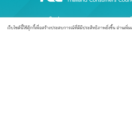
ติดต่อสภา
เก
เว็บไซต์นี้ใช้คุ้กกี้เพื่อสร้างประสบการณ์ที่ดีมีประสิทธิภาพยิ่งขึ้น อ่านเพิ่
เว็บไซต์นี้ใช้คุกกี้เพื่อมอบประสบการณ์การใช้งานที่ดีให้แก่ท
สภาองค์กรของผู้บริโภค (สภาผู้
เก
บริโภค)
อ
เลขที่ 110/1 ซอยลาดพร้าว 26
หน
แยก 1-2 ถนนลาดพร้าว แขวง
ห
จอมพล เขตจตุจักร
แจ
กรุงเทพมหานคร 10900
แจ
ต
E-mail :
contact@tcc.or.th
โทรศัพท์ 0-2938-1502
(เวลาทำการ 09.00 - 18.00 น.)
Copy