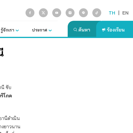
TH
|
EN
รู้จักเรา
ประกาศ
ี
นี ขับ
ริโภค
ธานีดำเนิน
ย่างยาวนาน