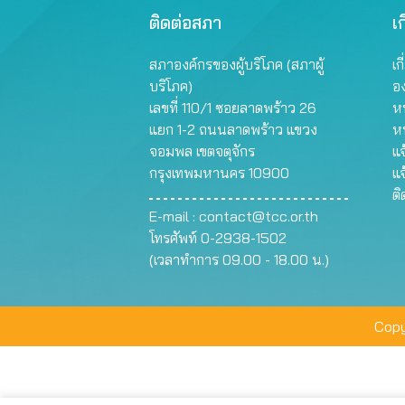
ติดต่อสภา
เก
สภาองค์กรของผู้บริโภค (สภาผู้
เก
บริโภค)
อ
เลขที่ 110/1 ซอยลาดพร้าว 26
หน
แยก 1-2 ถนนลาดพร้าว แขวง
ห
จอมพล เขตจตุจักร
แจ
กรุงเทพมหานคร 10900
แจ
ต
E-mail :
contact@tcc.or.th
โทรศัพท์ 0-2938-1502
(เวลาทำการ 09.00 - 18.00 น.)
Copy