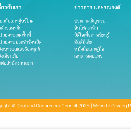
ี่ยวกับเรา
ข่าวสาร และรณรงค์
ี่ยวกับสภาผู้บริโภค
ประกาศเชิญชวน
งค์กรสมาชิก
อินโฟกราฟิก
่วยงานเขตพื้นที่
วิดีโอเพื่อการเรียนรู้
น่วยงานประจำจังหวัด
มัลติมีเดีย
้งเบาะแสและร้องทุกข์
หนังสือและคู่มือ
้งเตือนภัย
เอกสารเผยแพร่
ิดต่อสำนักงานสภา
right © Thailand Consumers Council 2025 |
Website Privacy P