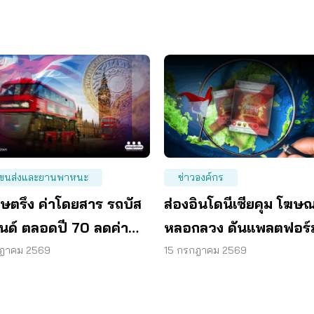
ขนส่งและยานพาหนะ
ข่าวองค์กร
ฤษตรึง ค่าโดยสาร รถบัส
ส่องอินโดนีเซียคุม โฆษ
นด์ ตลอดปี 70 ลดค่า
หลอกลวง ดันแพลตฟอร์
ชีพ
รับผิดชอบ
กฎาคม 2569
15 กรกฎาคม 2569