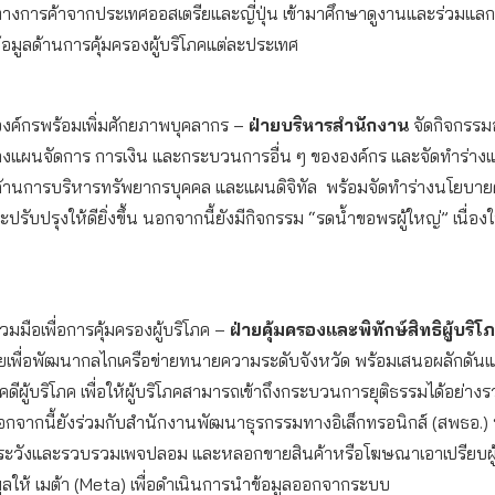
างการค้าจากประเทศออสเตรียและญี่ปุ่น เข้ามาศึกษาดูงานและร่วมแลกเ
้อมูลด้านการคุ้มครองผู้บริโภคแต่ละประเทศ
งค์กรพร้อมเพิ่มศักยภาพบุคลากร –
ฝ่ายบริหารสำนักงาน
จัดกิจกรรม
แผนจัดการ การเงิน และกระบวนการอื่น ๆ ขององค์กร และจัดทำร่าง
ด้านการบริหารทรัพยากรบุคคล และแผนดิจิทัล พร้อมจัดทำร่างนโยบาย
ปรับปรุงให้ดียิ่งขึ้น นอกจากนี้ยังมีกิจกรรม “รดน้ำขอพรผู้ใหญ่” เนื่อ
วมมือเพื่อการคุ้มครองผู้บริโภค –
ฝ่ายคุ้มครองและพิทักษ์สิทธิผู้บริ
เพื่อพัฒนากลไกเครือข่ายทนายความระดับจังหวัด พร้อมเสนอผลักดัน
คดีผู้บริโภค เพื่อให้ผู้บริโภคสามารถเข้าถึงกระบวนการยุติธรรมได้อย่าง
กจากนี้ยังร่วมกับสำนักงานพัฒนาธุรกรรมทางอิเล็กทรอนิกส์ (สพธอ.) หร
าระวังและรวบรวมเพจปลอม และหลอกขายสินค้าหรือโฆษณาเอาเปรียบผู้
ลให้ เมต้า (Meta) เพื่อดำเนินการนำข้อมูลออกจากระบบ