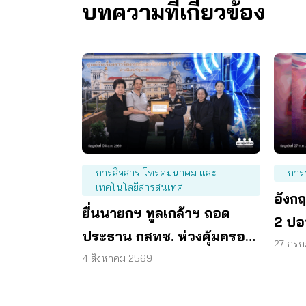
บทความที่เกี่ยวข้อง
การสื่อสาร โทรคมนาคม และ
การ
เทคโนโลยีสารสนเทศ
อังก
ยื่นนายกฯ ทูลเกล้าฯ ถอด
2 ปอ
ประธาน กสทช. ห่วงคุ้มครอง
ครอง
27 กร
ผู้บริโภคสะดุด
4 สิงหาคม 2569