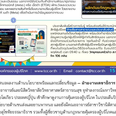
เสนอผลงานด้านนโยบายพร้อมแลกเปลี่ยนข้อมูล
– ฝ่ายงานเลขาธิกา
อาจารย์และนิสิตวิทยาลัยวิทยาศาสตร์สาธารณสุข จุฬาลงกรณ์มหาวิท
โตเกียว ประเทศญี่ปุ่น เข้าศึกษาดูงานการคุ้มครองผู้บริโภค ในประเด็
งนโยบายด้านขนส่งและยานพาหนะ และยังมีคณะอาจารย์สาขาวิชานิติศาส
สุโขทัยธรรมาธิราช รวมทั้งผู้เชี่ยวชาญด้านกฎหมายคุ้มครองผู้บริโภ