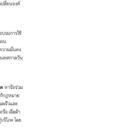
ปลี่ยนองค์
อบรมการใช้
แผน
ความมั่นคง
งในเทศกาลวัน
โภค
หารือร่วม
แก้กฎหมาย
รวดเร็วและ
ือ เอ็ตด้า
บริโภค โดย