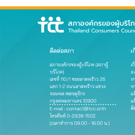
ติดต่อสภา
เก
สภาองค์กรของผู้บริโภค (สภาผู้
เก
บริโภค)
อ
เลขที่ 110/1 ซอยลาดพร้าว 26
หน
แยก 1-2 ถนนลาดพร้าว แขวง
ห
จอมพล เขตจตุจักร
แจ
กรุงเทพมหานคร 10900
แจ
ต
E-mail :
contact@tcc.or.th
โทรศัพท์ 0-2938-1502
(เวลาทำการ 09.00 - 18.00 น.)