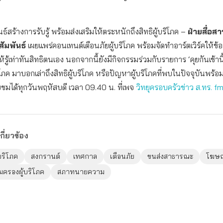
์สร้างการรับรู้ พร้อมส่งเสริมให้ตระหนักถึงสิทธิผู้บริโภค –
ฝ่ายสื่อ
ัมพันธ์
เผยแพร่คอนเทนต์เตือนภัยผู้บริโภค พร้อมจัดทำอาร์ตเวิร์คให้ข้อ
ให้รู้เท่าทันสิทธิตนเอง นอกจากนี้ยังมีกิจกรรมร่วมกับรายการ ‘คุยกันเช้านี้
โภค มาบอกเล่าถึงสิทธิผู้บริโภค หรือปัญหาผู้บริโภคที่พบในปัจจุบันพร้อม
บชมได้ทุกวันพฤหัสบดี เวลา 09.40 น. ที่เพจ
วิทยุครอบครัวข่าว ส.ทร. 
กี่ยวข้อง
้บริโภค
สงกรานต์
เทศกาล
เตือนภัย
ขนส่งสาธารณะ
โฆษณ
มครองผู้บริโภค
สภาทนายความ