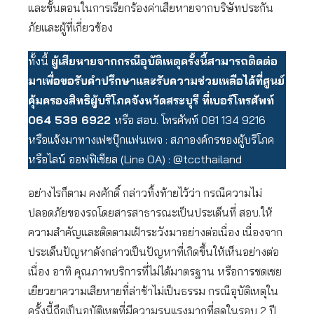
และขั้นตอนในการเรียกร้องค่าเสียหายจากบริษัทประกัน
ภัยและผู้ที่เกี่ยวข้อง
ทั้งนี้
ผู้เสียหายจากกรณีอุบัติเหตุครั้งนี้สามารถติดต่อ
มาเพื่อขอรับคำปรึกษาและรับความช่วยเหลือได้ที่ศูนย์
คุ้มครองสิทธิผู้บริโภคจังหวัดสระบุรี ที่เบอร์โทรศัพท์
064 539 6922
หรือ สอบ. โทรศัพท์ 081 134 9216
หรือแจ้งมาทางเฟซบุ๊กแฟนเพจ : สภาองค์กรของผู้บริโภค
หรือไลน์ ออฟฟิเชียล (Line OA) : @tccthailand
อย่างไรก็ตาม คงศักดิ์ กล่าวทิ้งท้ายไว้ว่า กรณีความไม่
ปลอดภัยของรถโดยสารสาธารณะเป็นประเด็นที่ สอบ.ให้
ความสำคัญและติดตามเฝ้าระวังมาอย่างต่อเนื่อง เนื่องจาก
ประเด็นปัญหาดังกล่าวเป็นปัญหาที่เกิดขึ้นให้เห็นอย่างต่อ
เนื่อง อาทิ คุณภาพบริการที่ไม่ได้มาตรฐาน หรือการชดเชย
เยียวยาความเสียหายที่ล่าช้าไม่เป็นธรรม กรณีอุบัติเหตุใน
ครั้งนี้ถือเป็นอุบัติเหตุที่มีความรุนแรงมากที่สุดในรอบ 2 ปี