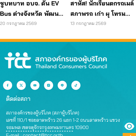
ชูบทบาท อบจ. ดัน EV
สาหัส! นักเรียนตกรถเมล์
Bus ต่างจังหวัด พัฒนา
สภาพรถ เก่า ผุ โทรม
ขนส่งสาธารณะไร้รอย
ถามหามาตรฐานรถ
20 กรกฎาคม 2569
13 กรกฎาคม 2569
ต่อ
ปลอดภัย
ติดต่อสภา
สภาองค์กรของผู้บริโภค (สภาผู้บริโภค)
เลขที่ 110/1 ซอยลาดพร้าว 26 แยก 1-2 ถนนลาดพร้าว แขวง
จอมพล เขตจตุจักรกรุงเทพมหานคร 10900
E-mail :
contact@tcc.or.th