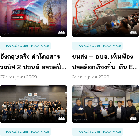
การขนส่งและยานพาหนะ
การขนส่งและยานพาหนะ
อังกฤษตรึง ค่าโดยสาร
ขนส่ง – อบจ. เห็นพ้อง
รถบัส 2 ปอนด์ ตลอดปี
ปลดล็อกท้องถิ่น ดัน EV
70 ลดค่าครองชีพ
Bus อยุธยา
27 กรกฎาคม 2569
24 กรกฎาคม 2569
การขนส่งและยานพาหนะ
การขนส่งและยานพาหนะ