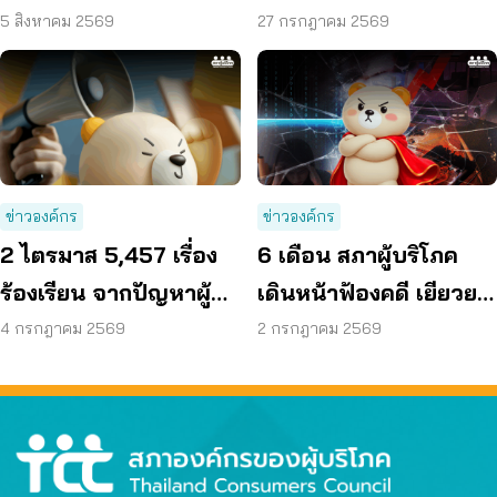
ผู้บริโภค” แสดงความคิด
70 ลดค่าครองชีพ
5 สิงหาคม 2569
27 กรกฎาคม 2569
เห็นโดยสุจริต
ข่าวองค์กร
ข่าวองค์กร
2 ไตรมาส 5,457 เรื่อง
6 เดือน สภาผู้บริโภค
ร้องเรียน จากปัญหาผู้
เดินหน้าฟ้องคดี เยียวยา
บริโภค สู่การดันนโยบาย
ได้กว่า 44 ล้านบาท
4 กรกฎาคม 2569
2 กรกฎาคม 2569
ทั่วประเทศ