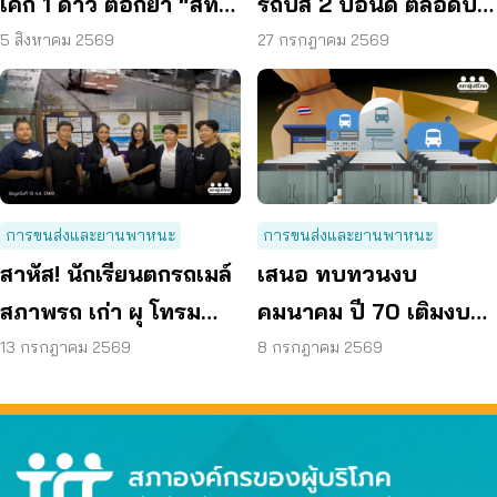
เค้ก 1 ดาว ตอกย้ำ “สิทธิ
รถบัส 2 ปอนด์ ตลอดปี
ผู้บริโภค” แสดงความคิด
70 ลดค่าครองชีพ
5 สิงหาคม 2569
27 กรกฎาคม 2569
เห็นโดยสุจริต
การขนส่งและยานพาหนะ
การขนส่งและยานพาหนะ
สาหัส! นักเรียนตกรถเมล์
เสนอ ทบทวนงบ
สภาพรถ เก่า ผุ โทรม
คมนาคม ปี 70 เติมงบรถ
ถามหามาตรฐานรถ
โดยสารทุกจังหวัดลดค่า
13 กรกฎาคม 2569
8 กรกฎาคม 2569
ปลอดภัย
เดินทาง – ลดตายบน
ถนน