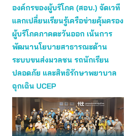
องค์กรของผู้บริโภค (สอบ.) จัดเวที
แลกเปลี่ยนเรียนรู้เครือข่ายคุ้มครอง
ผู้บริโภคภาคตะวันออก เน้นการ
พัฒนานโยบายสาธารณะด้าน
ระบบขนส่งมวลชน รถนักเรียน
ปลอดภัย และสิทธิรักษาพยาบาล
ฉุกเฉิน UCEP