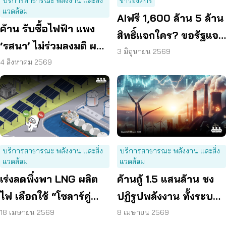
บริการสาธารณะ พลังงาน และสิ่ง
ข่าวองค์กร
แวดล้อม
AIฟรี 1,600 ล้าน 5 ล้าน
ค้าน รับซื้อไฟฟ้า แพง
สิทธิ์แจกใคร? ขอรัฐแจง
‘รสนา’ ไม่ร่วมลงมติ ผลัก
เกณฑ์ชัด
3 มิถุนายน 2569
ผู้บริโภค “แบก”
4 สิงหาคม 2569
บริการสาธารณะ พลังงาน และสิ่ง
บริการสาธารณะ พลังงาน และสิ่ง
แวดล้อม
แวดล้อม
เร่งลดพึ่งพา LNG ผลิต
ค้านกู้ 1.5 แสนล้าน ชง
ไฟ เลือกใช้ “โซลาร์คู่
ปฏิรูปพลังงาน ทั้งระบบ
แบตเตอรี่” ลดค่าไฟฟ้า
น้ำมัน – ไฟฟ้า – โซลาร์
18 เมษายน 2569
8 เมษายน 2569