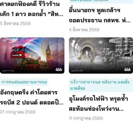
ศาลยกฟ้องคดี รีวิวร้าน
ยื่นนายกฯ ทูลเกล้าฯ
เค้ก 1 ดาว ตอกย้ำ “สิทธิ
ถอดประธาน กสทช. ห่วง
ผู้บริโภค” แสดงความคิด
5 สิงหาคม 2569
คุ้มครองผู้บริโภคสะดุด
4 สิงหาคม 2569
เห็นโดยสุจริต
การขนส่งและยานพาหนะ
บริการสาธารณะ พลังงาน และสิ่ง
แวดล้อม
อังกฤษตรึง ค่าโดยสาร
อุโมงค์รถไฟฟ้า ทรุดซ้ำ
รถบัส 2 ปอนด์ ตลอดปี
สะท้อนช่องโหว่งาน
70 ลดค่าครองชีพ
27 กรกฎาคม 2569
ก่อสร้าง จี้ตรวจ
11 กรกฎาคม 2569
โครงสร้างใต้ดินทั้งระบบ