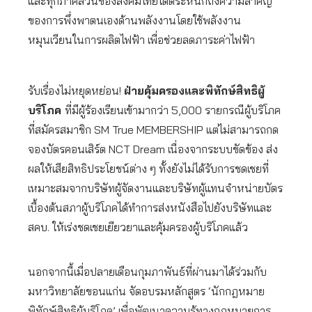
และทุกภาคส่วนของสังคมไทยได้ตระหนักถึงความสำคัญ
ของการพึ่งพาตนเองด้านพลังงานโดยใช้พลังงาน
หมุนเวียนในการผลิตไฟฟ้า เพื่อช่วยลดภาระค่าไฟฟ้า
รับเรื่องไม่หยุดหย่อน!
ฝ่ายคุ้มครองและพิทักษ์สิทธิผู้
บริโภค
ที่มีผู้ร้องเรียนเข้ามากว่า 5,000 รายกรณีผู้บริโภค
ที่สมัครสมาชิก SM True MEMBERSHIP แต่ไม่สามารถกด
จองบัตรคอนเสิร์ต NCT Dream เนื่องจากระบบขัดข้อง ส่ง
ผลให้เสียสิทธิประโยชน์ต่าง ๆ ทั้งยังไม่ได้รับการชดเชยที่
เหมาะสมจากบริษัทผู้จัดงานและบริษัทผู้แทนจำหน่ายบัตร
เบื้องต้นสภาผู้บริโภคได้ทำการส่งหนังสือไปยังบริษัทและ
สคบ. ให้เร่งชดเชยเยียวยาและคุ้มครองผู้บริโภคแล้ว
นอกจากนี้เมื่อปลายเดือนกุมภาพันธ์ที่ผ่านมาได้ร่วมกับ
มหาวิทยาลัยขอนแก่น จัดอบรมหลักสูตร ‘นักกฎหมาย
พิทักษ์สิทธิผู้บริโภค’ เพื่อพัฒนาความรู้ทางกฎหมายการ