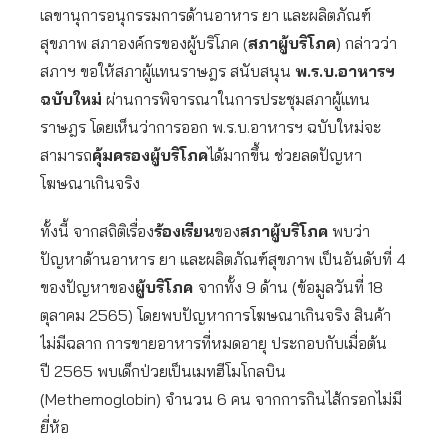
เลขานุการอนุกรรมการด้านอาหาร ยา และผลิตภัณฑ์
สุขภาพ สภาองค์กรของผู้บริโภค (
สภาผู้บริโภค
) กล่าวว่า
สภาฯ ขอให้สภาผู้แทนราษฎร สนับสนุน
พ.ร.บ.อาหารฯ
ฉบับใหม่
ผ่านการพิจารณาในการประชุมสภาผู้แทน
ราษฎร โดยเห็นว่าการออก พ.ร.บ.อาหารฯ ฉบับใหม่จะ
สามารถ
คุ้มครองผู้บริโภค
ได้มากขึ้น ช่วยลดปัญหา
โฆษณาเกินจริง
ทั้งนี้ จากสถิติเรื่อง
ร้องเรียน
ของ
สภาผู้บริโภค
พบว่า
ปัญหาด้านอาหาร ยา และผลิตภัณฑ์สุขภาพ เป็นอันดับที่ 4
ของปัญหาของ
ผู้บริโภค
จากทั้ง 9 ด้าน (ข้อมูลวันที่ 18
ตุลาคม 2565) โดยพบปัญหาการโฆษณาเกินจริง สินค้า
ไม่มีฉลาก การขายอาหารที่หมดอายุ ประกอบกับเมื่อต้น
ปี 2565 พบเด็กป่วยเป็นเมทฮีโมโกลบิน
(Methemoglobin) จำนวน 6 คน จากการกินไส้กรอกไม่มี
ยี่ห้อ