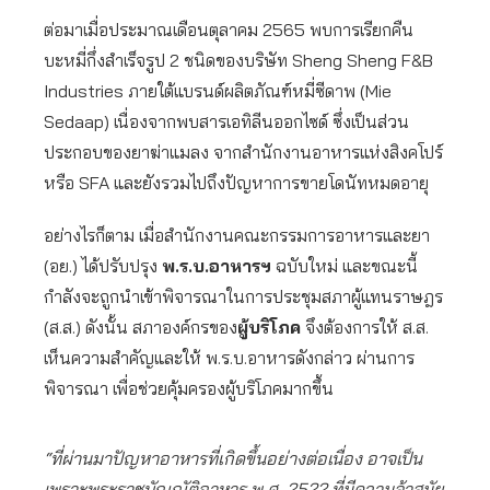
ต่อมาเมื่อประมาณเดือนตุลาคม 2565 พบการเรียกคืน
บะหมี่กึ่งสำเร็จรูป 2 ชนิดของบริษัท Sheng Sheng F&B
Industries ภายใต้แบรนด์ผลิตภัณฑ์หมี่ซีดาพ (Mie
Sedaap) เนื่องจากพบสารเอทิลีนออกไซด์ ซึ่งเป็นส่วน
ประกอบของยาฆ่าแมลง จากสำนักงานอาหารแห่งสิงคโปร์
หรือ SFA และยังรวมไปถึงปัญหาการขายโดนัทหมดอายุ
อย่างไรก็ตาม เมื่อสำนักงานคณะกรรมการอาหารและยา
(อย.) ได้ปรับปรุง
พ.ร.บ.อาหารฯ
ฉบับใหม่ และขณะนี้
กำลังจะถูกนำเข้าพิจารณาในการประชุมสภาผู้แทนราษฎร
(ส.ส.) ดังนั้น สภาองค์กรของ
ผู้บริโภค
จึงต้องการให้ ส.ส.
เห็นความสำคัญและให้ พ.ร.บ.อาหารดังกล่าว ผ่านการ
พิจารณา เพื่อช่วยคุ้มครองผู้บริโภคมากขึ้น
“ที่ผ่านมาปัญหาอาหารที่เกิดขึ้นอย่างต่อเนื่อง อาจเป็น
เพราะพระราชบัญญัติอาหาร พ.ศ. 2522 ที่มีความล้าสมัย