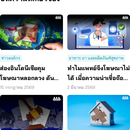
ข่าวองค์กร
อาหาร ยา และผลิตภัณฑ์สุขภาพ
ส่องอินโดนีเซียคุม
ทำไมแพทย์จึงโฆษณาไม่
โฆษณาหลอกลวง ดัน
ได้ เมื่อความน่าเชื่อถือ
แพลตฟอร์มร่วมรับผิด
ถูกใช้เป็นเครื่องมือการ
15 กรกฎาคม 2569
2 มีนาคม 2569
ชอบ
ค้า