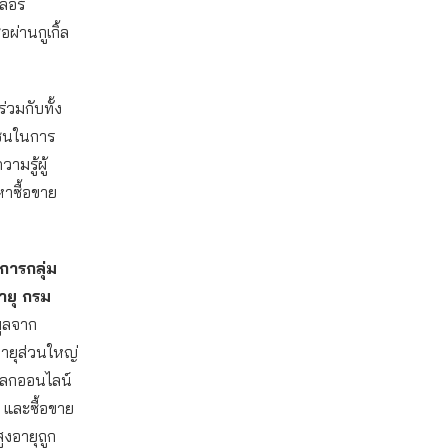
เลอร์
อผ่านกูเกิ้ล
วมกับทั้ง
ชนในการ
ามรู้ผู้
หาซื้อขาย
การกลุ่ม
อายุ กรม
มูลจาก
อายุส่วนใหญ่
งโลกออนไลน์
ง และซื้อขาย
ูงอายุถูก