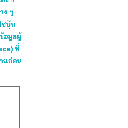
่าง ๆ
ฟซบุ๊ก
อมูลผู้
ce) ที่
ลานก่อน