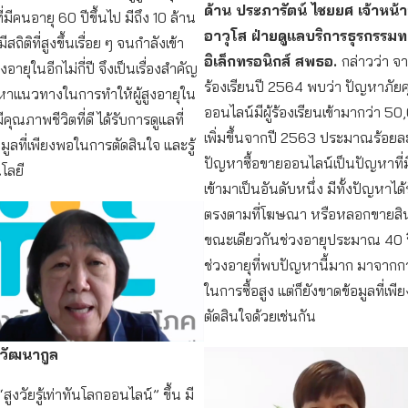
ด้าน ประภารัตน์ ไชยยศ เจ้าหน้าท
มีคนอายุ 60 ปีขึ้นไป มีถึง 10 ล้าน
อาวุโส ฝ่ายดูแลบริการธุรกรรม
ถิติที่สูงขึ้นเรื่อย ๆ จนกำลังเข้า
อิเล็กทรอนิกส์ สพธอ.
กล่าวว่า จา
ูงอายุในอีกไม่กี่ปี จึงเป็นเรื่องสำคัญ
ร้องเรียนปี 2564 พบว่า ปัญหาภัย
นหาแนวทางในการทำให้ผู้สูงอายุใน
ออนไลน์มีผู้ร้องเรียนเข้ามากว่า 50,
ุณภาพชีวิตที่ดี ได้รับการดูแลที่
เพิ่มขึ้นจากปี 2563 ประมาณร้อยละ
มูลที่เพียงพอในการตัดสินใจ และรู้
ปัญหาซื้อขายออนไลน์เป็นปัญหาที่มีผ
โลยี
เข้ามาเป็นอันดับหนึ่ง มีทั้งปัญหาได
ตรงตามที่โฆษณา หรือหลอกขายสิน
ขณะเดียวกันช่วงอายุประมาณ 40 ปี
ช่วงอายุที่พบปัญหานี้มาก มาจากก
ในการซื้อสูง แต่ก็ยังขาดข้อมูลที่เ
ตัดสินใจด้วยเช่นกัน
นวัฒนากูล
“สูงวัยรู้เท่าทันโลกออนไลน์” ขึ้น มี