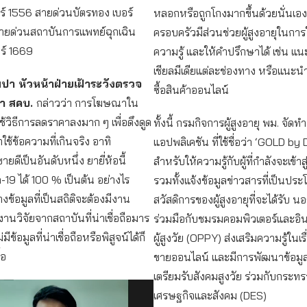
อร์ 1556 สายด่วนบัตรทอง เบอร์
หลอกหรือถูกโกงมากขึ้นด้วยนั่นเอง 
ายด่วนสถาบันการแพทย์ฉุกเฉิน
ครอบครัวมีส่วนช่วยผู้สูงอายุในการใ
เบอร์ 1669
ความรู้ และให้คำปรึกษาได้ เช่น แ
เชียลมีเดียแต่ละช่องทาง หรือแนะน
มปา หัวหน้าฝ่ายเฝ้าระวังตรวจ
ซื้อสินค้าออนไลน์
า สคบ.
กล่าวว่า การโฆษณาใน
ใช้วิธีการลดราคาลงมาก ๆ เพื่อดึงดูด
ทั้งนี้ กรมกิจการผู้สูงอายุ พม. จัดทำ
ใช้ข้อความที่เกินจริง อาทิ
แอปพลิเคชัน ที่ใช้ชื่อว่า ‘GOLD by
ายดีเป็นอันดับหนึ่ง ยายี่ห้อนี้
สำหรับให้ความรู้กับผู้ที่กำลังจะเข้าสู
ด-19 ได้ 100 % เป็นต้น อย่างไร
รวมทั้งแจ้งข้อมูลข่าวสารที่เป็นปร
งข้อมูลที่เป็นสถิติจะต้องมีงาน
สวัสดิการของผู้สูงอายุที่จะได้รับ นอ
นวิจัยจากสถาบันที่น่าเชื่อถือมาร
ร่วมมือกับชมรมคอมพิวเตอร์และอินเท
ีข้อมูลที่น่าเชื่อถือหรือพิสูจน์ได้ก็
ผู้สูงวัย (OPPY) ส่งเสริมความรู้ในเรื
้อ
ขายออนไลน์ และมีการพัฒนาข้อมูล
เตรียมรับสังคมสูงวัย ร่วมกับกระทรวง
เศรษฐกิจและสังคม (DES)