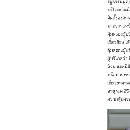
รัฐธรรมนูญ ท
บริโภคย่อมไ
จัดตั้งองค์ก
มาตรการหรื
คุ้มครองผู้บ
เกี่ยวข้อง ไ
คุ้มครองผู้
ผู้บริโภคว่า 
ถ้วน และมีส
หรือหากพบป
เยียวยาตามสิท
อายุ พ.ศ.254
ความคุ้มคร