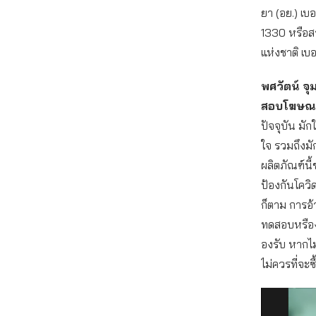
ยา (อย.) เบ
1330 หรือส
แห่งชาติ 
พศวัตน์ จุ
สอบโฆษณ
ปัจจุบัน มัก
ใจ รวมถึงมัก
ผลิตภัณฑ์นี้ข
ป้องกันโควิ
ก็ตาม การอ้า
ทดสอบหรืองา
องรับ หากไม่ม
ไม่ควรที่จะซื