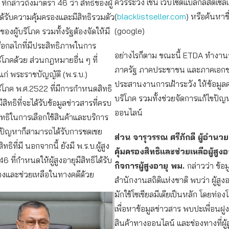
ควรระวัง เช่น เว็บไซต์แบล็กลิสต์เซล
ี่กล่าวถึงมาตรา 46 ว่า สิทธิของผู้
(
blacklistseller.com
) หรือค้นหาชื่
ด้รับความคุ้มครองและมีสิทธิรวมตัว
(google)
รของผู้บริโภค รวมทั้งรัฐต้องจัดให้มี
อกลไกที่มีประสิทธิภาพในการ
อย่างไรก็ตาม ขณะนี้ ETDA ทำงานร่
ริโภคด้วย ส่วนกฎหมายอื่น ๆ ที่
ภาครัฐ ภาคประชาชน และภาคเอก
ด้แก่ พระราชบัญญัติ (พ.ร.บ.)
ประสานงานการเฝ้าระวัง ให้ข้อมูลคว
บริโภค พ.ศ.2522 ที่มีการกำหนดสิทธิ
บริโภค รวมทั้งช่วยจัดการแก้ไขปัญ
มีสิทธิที่จะได้รับข้อมูลข่าวสารที่ครบ
ออนไลน์
ิทธิในการเลือกใช้สินค้าและบริการ
ัญหาก็สามารถได้รับการชดเชย
ส่วน จารุวรรณ ศรีภักดี ผู้อำนวย
ธิที่มี นอกจากนี้ ยังมี พ.ร.บ.ผู้สูง
คุ้มครองสิทธิและช่วยเหลือผู้สูง
6 ที่กำหนดให้ผู้สูงอายุมีสิทธิได้รับ
กิจการผู้สูงอายุ พม.
กล่าวว่า ข้อ
องและช่วยเหลือในทางคดีด้วย
สำนักงานสถิติแห่งชาติ พบว่า ผู้สูง
มักใช้โซเชียลมีเดียเป็นหลัก โดยท่อ
เพื่อหาข้อมูลข่าวสาร พบปะเพื่อนฝู
สินค้าทางออนไลน์ และช่องทางที่ผู้ส