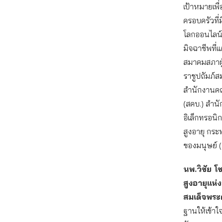
เป้าหมายเพื่
ครอบครัวที่มีผ
โลกออนไลน์ เ
มิจฉาชีพที่
สมาคมสภาผู
ราชูปถัมภ์
สำนักงานคณ
(สคบ.) สำน
อิเล็กทรอนิ
สูงอายุ กร
ของมนุษย์ (
นพ.วิชัย 
สูงอายุแห่
สมเด็จพระ
ฐานให้เข้าใ