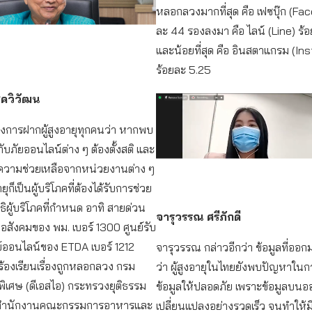
หลอกลวงมากที่สุด คือ เฟซบุ๊ก (Fa
ละ 44 รองลงมา คือ ไลน์ (Line) ร้
และน้อยที่สุด คือ อินสตาแกรม (In
ร้อยละ 5.25
ชควิวัฒน
ต้องการฝากผู้สูงอายุทุกคนว่า หากพบ
กับภัยออนไลน์ต่าง ๆ ต้องตั้งสติ และ
ความช่วยเหลือจากหน่วยงานต่าง ๆ
ยุก็เป็นผู้บริโภคที่ต้องได้รับการช่วย
ธิผู้บริโภคที่กำหนด อาทิ สายด่วน
จารุวรรณ ศรีภักดี
ลือสังคมของ พม. เบอร์ 1300 ศูนย์รับ
ุกข์ออนไลน์ของ ETDA เบอร์ 1212
จารุวรรณ กล่าวอีกว่า ข้อมูลที่ออก
องร้องเรียนเรื่องถูกหลอกลวง กรม
ว่า ผู้สูงอายุในไทยยังพบปัญหาในกา
ิเศษ (ดีเอสไอ) กระทรวงยุติธรรม
ข้อมูลให้ปลอดภัย เพราะข้อมูลบนอ
2 สำนักงานคณะกรรมการอาหารและ
เปลี่ยนแปลงอย่างรวดเร็ว จนทำให้