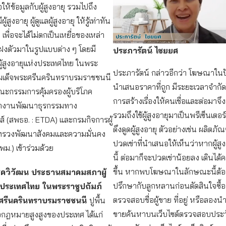
อให้ข้อมูลกับผู้สูงอายุ รวมไปถึง
ู้สูงอายุ ผู้ดูแลผู้สูงอายุ ให้รู้เท่าทัน
พื่อจะได้ไม่ตกเป็นเหยื่อของเหล่า
แฝงตัวมาในรูปแบบต่าง ๆ โดยมี
ประภารัตน์ ไชยยศ
้สูงอายุแห่งประเทศไทย ในพระ
ประภารัตน์ กล่าวอีกว่า โฆษณาในปั
สมเด็จพระศรีนครินทราบรมราชชนนี
นำเสนอราคาที่ถูก มีระยะเวลาจำกัดใ
ะกรรมการคุ้มครองผู้บริโภค
การสร้างเรื่องให้คนเชื่อและต่อมา
ักงานพัฒนาธุรกรรมทาง
รวมถึงใช้ผู้สูงอายุมาเป็นพรีเซ็นเตอร์
กส์ (สพธอ. : ETDA) และกรมกิจการผู้
ดึงดูดผู้สูงอายุ ตัวอย่างเช่น ผลิตภั
ะทรวงพัฒนาสังคมและความมั่นคง
ปวดเข่าที่นำเสนอให้เห็นว่าหากผู้สูง
พม.) เข้าร่วมด้วย
นี้ ต่อมาก็จะปวดเข่าน้อยลง เดินได้
ขึ้น หากพบโฆษณาในลักษณะนี้ต้อ
โชควิวัฒน ประธานสมาคมสภาผู้
ปรึกษากับลูกหลานก่อนตัดสินใจซื้
งประเทศไทย ในพระราชูปถัมภ์
ตรวจสอบชื่อผู้ขาย ที่อยู่ หรือลองนำช
ศรีนครินทราบรมราชชนนี
ปูพื้น
ขายค้นหาบนเว็บไซต์ตรวจสอบประวัติ
จกฎหมายสูงสูงของประเทศ ได้แก่