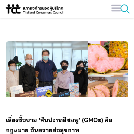
Skip
ลักลอบนำเข้า
to
content
เลี่ยงซื้อขาย ‘สับปะรดสีชมพู’ (GMOs) ผิด
กฎหมาย อันตรายต่อสุขภาพ