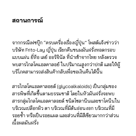
สถานการณ์
จากกรณีเฟซบุ๊ก “ครบเครื่องเรื่องญี่ปุ่น” โพสต์แจ้งข่าวว่า
บริษัท Frito-Lay ญี่ปุ่น เรียกคืนขนมมันฝรั่งทอดกรอบ
แบบแผ่น ยี่ห้อ เลย์ ออริจินัล ที่นำเข้าจากไทย หลังตรวจ
พบสารไกลโคแอลคาลอย์ ในปริมาณสูงกว่าปกติ และให้ผู้
บริโภคสามารถส่งสินค้ากลับเพื่อขอเงินคืนได้นั้น
สารไกลโคแอลคาลอยด์ (glycoalkaloids) เป็นกลุ่มของ
สารพิษที่เกิดขึ้นตามธรรมชาติ โดยในหัวมันฝรั่งจะพบ
สารกลุ่มไกลโคแอลคาลอยด์ ชนิดโซลานีนและชาโคนีนใน
บริเวณเปลือกผิว ตา บริเวณที่มีต้นอ่อนงอก บริเวณที่มี
รอยช้ำ หรือเป็นรอยแผล และส่วนที่มีสีเขียวมากกว่าส่วน
เนื้อผลมันฝรั่ง