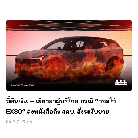
จี้คืนเงิน – เยียวยาผู้บริโภค กรณี “วอลโว่
EX30” ส่งหนังสือถึง สคบ. สั่งระงับขาย
26 พ.ค. 2569