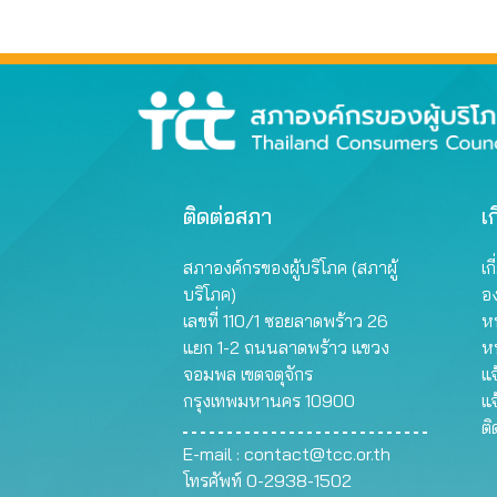
ติดต่อสภา
เก
สภาองค์กรของผู้บริโภค (สภาผู้
เก
บริโภค)
อ
เลขที่ 110/1 ซอยลาดพร้าว 26
หน
แยก 1-2 ถนนลาดพร้าว แขวง
ห
จอมพล เขตจตุจักร
แจ
กรุงเทพมหานคร 10900
แจ
ต
E-mail :
contact@tcc.or.th
โทรศัพท์ 0-2938-1502