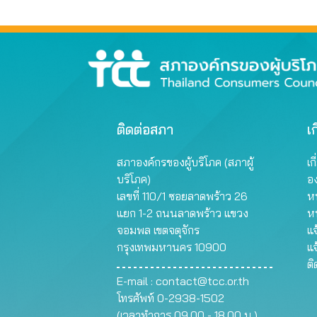
ติดต่อสภา
เก
สภาองค์กรของผู้บริโภค (สภาผู้
เก
บริโภค)
อ
เลขที่ 110/1 ซอยลาดพร้าว 26
หน
แยก 1-2 ถนนลาดพร้าว แขวง
ห
จอมพล เขตจตุจักร
แจ
กรุงเทพมหานคร 10900
แจ
ต
E-mail :
contact@tcc.or.th
โทรศัพท์ 0-2938-1502
(เวลาทำการ 09.00 - 18.00 น.)