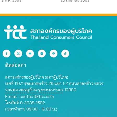
รอบ 17 ปี “เรียนฟรีไม่มี
แก้ พ.ร.บ.การศึกษาฯ
19 พ.ค. 2569
20 เมษายน 2569
จริง”
ติดต่อสภา
สภาองค์กรของผู้บริโภค (สภาผู้บริโภค)
เลขที่ 110/1 ซอยลาดพร้าว 26 แยก 1-2 ถนนลาดพร้าว แขวง
จอมพล เขตจตุจักรกรุงเทพมหานคร 10900
E-mail :
contact@tcc.or.th
โทรศัพท์ 0-2938-1502
(เวลาทำการ 09.00 - 18.00 น.)