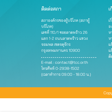
ติดต่อสภา
เก
สภาองค์กรของผู้บริโภค (สภาผู้
เก
บริโภค)
อ
เลขที่ 110/1 ซอยลาดพร้าว 26
หน
แยก 1-2 ถนนลาดพร้าว แขวง
ห
จอมพล เขตจตุจักร
แจ
กรุงเทพมหานคร 10900
แจ
ต
E-mail :
contact@tcc.or.th
โทรศัพท์ 0-2938-1502
(เวลาทำการ 09.00 - 18.00 น.)
Copy