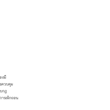
องมี
ารควบคุม
อบกฎ
การเพิกถอน