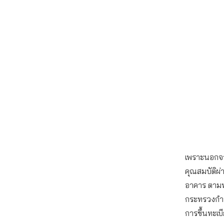
เพราะนอกจาก
คุณสมบัติผ
อาคาร ตามพ
กระทรวงกำห
การขึ้นทะเ