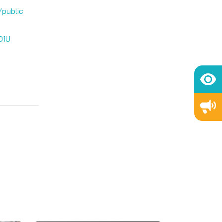
/public
O1U