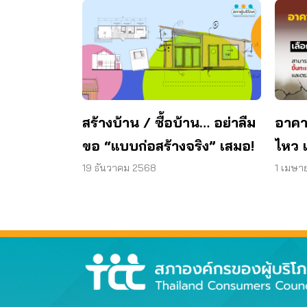
สร้างบ้าน / ซื้อบ้าน… อย่าลืม
อาคา
ขอ “แบบก่อสร้างจริง” เสมอ!
ไหว 
ให้ไ
19 ธันวาคม 2568
1 เมษา