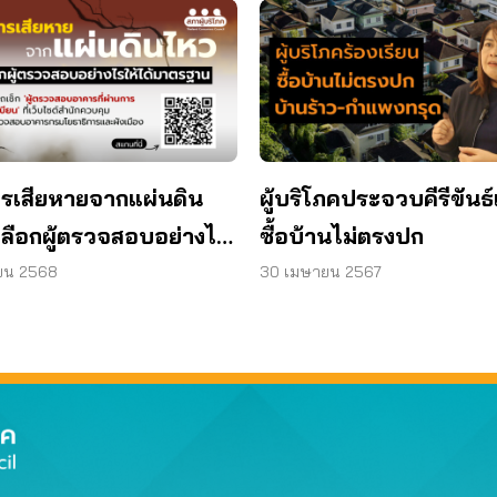
รเสียหายจากแผ่นดิน
ผู้บริโภคประจวบคีรีขันธ์
เลือกผู้ตรวจสอบอย่างไร
ซื้อบ้านไม่ตรงปก
ด้มาตรฐาน
ยน 2568
30 เมษายน 2567