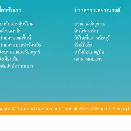
ี่ยวกับเรา
ข่าวสาร และรณรงค์
ี่ยวกับสภาผู้บริโภค
ประกาศเชิญชวน
งค์กรสมาชิก
อินโฟกราฟิก
่วยงานเขตพื้นที่
วิดีโอเพื่อการเรียนรู้
น่วยงานประจำจังหวัด
มัลติมีเดีย
้งเบาะแสและร้องทุกข์
หนังสือและคู่มือ
้งเตือนภัย
เอกสารเผยแพร่
ิดต่อสำนักงานสภา
right © Thailand Consumers Council 2025 |
Website Privacy P