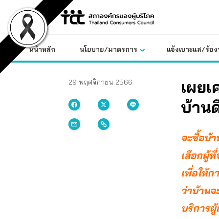
Skip
to
content
หน้าหลัก
นโยบาย/มาตรการ
แจ้งเบาะแส/ร้องท
เผยเค
29 พฤศจิกายน 2566
บ้าน
จะซื้อบ้
เลือกผู้
เพื่อให้
ว่าบ้านจ
บริการผ