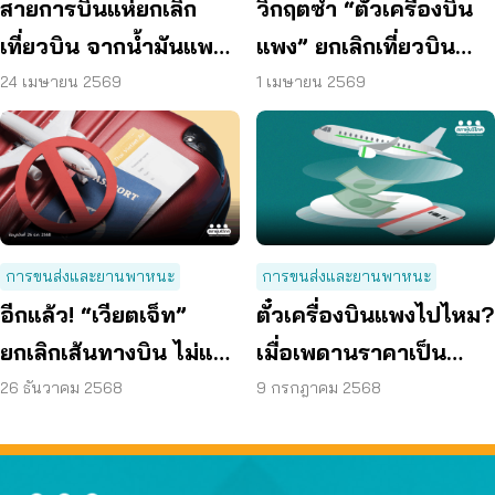
สายการบินแห่ยกเลิก
วิกฤตซ้ำ “ตั๋วเครื่องบิน
เที่ยวบิน จากน้ำมันแพง
แพง” ยกเลิกเที่ยวบิน
ต้องมีการเยียวยา ชดเชย
เบรกขึ้นค่าธรรมเนียม
24 เมษายน 2569
1 เมษายน 2569
ให้แก่ผู้บริโภค
การขนส่งและยานพาหนะ
การขนส่งและยานพาหนะ
อีกแล้ว! “เวียตเจ็ท”
ตั๋วเครื่องบินแพงไปไหม?
ยกเลิกเส้นทางบิน ไม่แจ้ง
เมื่อเพดานราคาเป็น
ไม่คืนเงิน
กำแพงของผู้บริโภค
26 ธันวาคม 2568
9 กรกฎาคม 2568