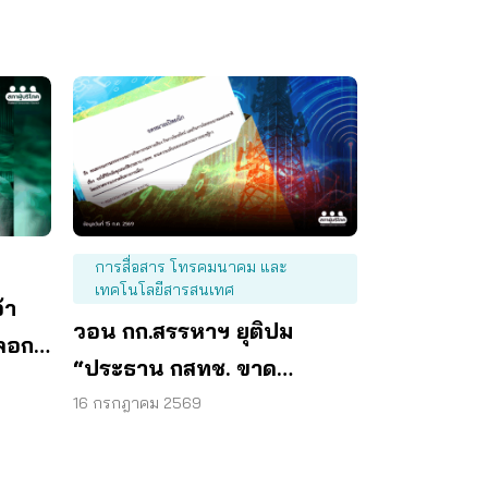
การสื่อสาร โทรคมนาคม และ
เทคโนโลยีสารสนเทศ
้า
วอน กก.สรรหาฯ ยุติปม
ลอก
“ประธาน กสทช. ขาด
คุณสมบัติ” ทำผู้บริโภคจม
16 กรกฎาคม 2569
ทุกข์ผูกขาดมือถือ