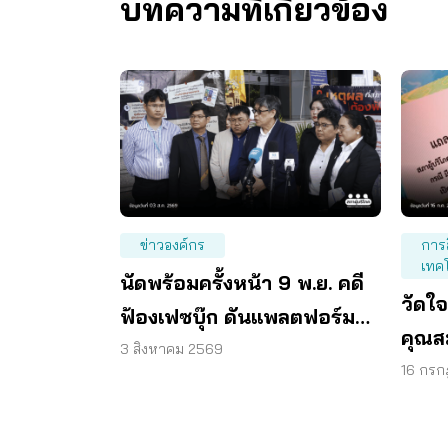
บทความที่เกี่ยวข้อง
ข่าวองค์กร
การ
เทค
นัดพร้อมครั้งหน้า 9 พ.ย. คดี
วัดใจ
ฟ้องเฟซบุ๊ก ดันแพลตฟอร์ม
คุณส
ร่วมรับผิด
3 สิงหาคม 2569
เปิดท
16 กร
หน้าที