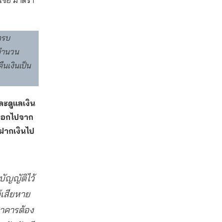
ิชย์ มาตรา
้ครบ
บจำนวน
ืนเงินเป็น
ละดูแลเงิน
ยออกไปจาก
คฝากเงินไป
ัญญัติไว้
ู้เสียหาย
าคารต้อง