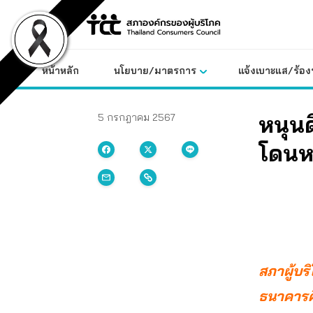
Skip
to
content
หน้าหลัก
นโยบาย/มาตรการ
แจ้งเบาะแส/ร้องท
หนุนด
5 กรกฎาคม 2567
โดนหล
สภาผู้บร
ธนาคารคื