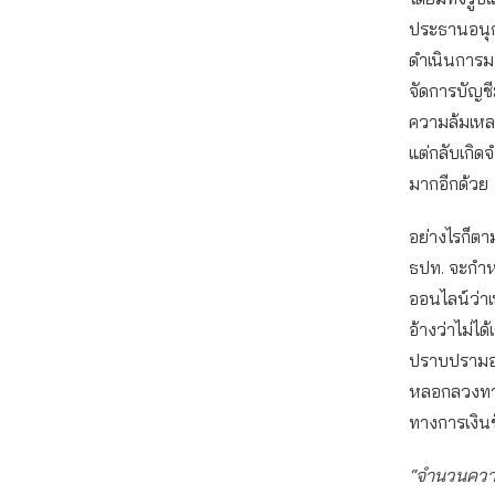
ประธานอนุกร
ดำเนินการม
จัดการบัญชีม
ความล้มเหล
แต่กลับเกิดจ
มากอีกด้วย
อย่างไรก็ต
ธปท. จะกำหน
ออนไลน์ว่า
อ้างว่าไม่
ปราบปรามอา
หลอกลวงทางอ
ทางการเงินช
“จำนวนความเ