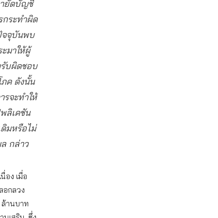
ายัดบัญชี
ารกระทำผิด
ัจจุบันพบ
ะมาให้ผู้
รับผิดชอบ
ภค ดังนั้น
คารจะทำให้
ลิเคชัน
ดิมหรือไม่
มล กล่าว
่อง เมื่อ
รหลอกลวง
0 ล้านบาท
นเสริม ซึ่ง