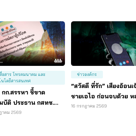
สื่อสาร โทรคมนาคม และ
ข่าวองค์กร
โนโลยีสารสนเทศ
“สวัสดี ที่รัก” เสียงอ้อนเจ
 กก.สรรหา ชี้ขาด
ชายเอไอ ก่อนจบด้วย ห
มบัติ ประธาน กสทช.
โอนเงิน
16 กรกฎาคม 2569
างคนที่ดีกว่า มาทำ
กฎาคม 2569
่