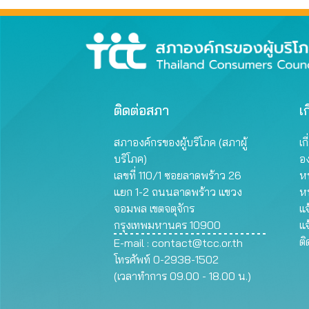
ติดต่อสภา
เก
สภาองค์กรของผู้บริโภค (สภาผู้
เก
บริโภค)
อ
เลขที่ 110/1 ซอยลาดพร้าว 26
หน
แยก 1-2 ถนนลาดพร้าว แขวง
ห
จอมพล เขตจตุจักร
แจ
กรุงเทพมหานคร 10900
แจ
ต
E-mail :
contact@tcc.or.th
โทรศัพท์ 0-2938-1502
(เวลาทำการ 09.00 - 18.00 น.)