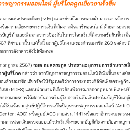
ชญากรรมออนไลน์ ผู้บริโภคถูกเยียวยาเร็วขึ้น
นาคารแห่งประเทศไทย (ธปท.) แถลงข่าวถึงการยกระดับมาตรการจัดการภ
หรือความเสียหายทางการเงินที่เกิดจากมิจฉาชีพออนไลน์ ด้วยการยกร
บัญชีม้าและเพิ่มมาตรการป้องกันในการโอนเงินที่มีความเข้มข้นขึ้น เมื่
67 ที่ผ่านมานั้น แต่ทั้งนี้ สภาผู้บริโภค และองค์กรสมาชิก 263 องค์กร 
าตรการดังกล่าวยังไม่เพียงพอ
(5 กรกฎาคม 2567)
กมล กมลตระกูล ประธานอนุกรรมการด้านการเง
าผู้บริโภค
กล่าวว่า จากปัญหาอาชญากรรมออนไลน์ที่เพิ่มขึ้นอย่างต่อเน
องค์กรสมาชิก เรียกร้องให้รัฐมนตรีว่าการกระทรวงดิจิทัลเพื่อเศรษฐกิ
อีเอส : MDES) และหน่วยงานที่เกี่ยวข้องพิจารณาออกกฎหมายพิเศษหรื
อกมาตรการให้สถาบันการเงินผู้รับฝากเงินคืนเงินฝากในบัญชีให้แก่ผู้ฝ
ื่อได้รับแจ้งจากศูนย์ปฏิบัติการแก้ไขปัญหาอาชญากรรมออนไลน์ (Anti
Center : AOC) หรือศูนย์ AOC สายด่วน 1441 หรือเลขาธิการคณะกรรม
มการฟอกเงินตรวจสอบแล้วว่าเงินที่หายจากบัญชีเกิดจากภัยอาชญา