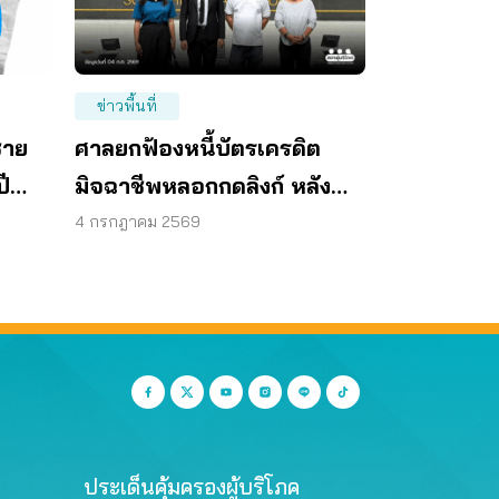
ข่าวพื้นที่
ชาย
ศาลยกฟ้องหนี้บัตรเครดิต
ปี
มิจฉาชีพหลอกกดลิงก์ หลัง
้องเม
สภาผู้บริโภคสงขลาช่วยสู้คดี
4 กรกฎาคม 2569
ประเด็นคุ้มครองผู้บริโภค