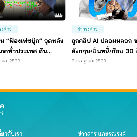
องค์กร
ข่าวองค์กร
อน “ฟ้องเฟซบุ๊ก” จุดพลัง
ถูกคลิป AI ปลอมหลอก 
ิโภคทั่วประเทศ ดัน
อังกฤษเป็นหนี้เกือบ 30 
ฟอร์มร่วมรับผิดชอบ
ก่อน ผู้เสียหายรวมพลังฟ
ฎาคม 2569
6 กรกฎาคม 2569
ตา
ี่ยวกับเรา
ข่าวสาร และรณรงค์