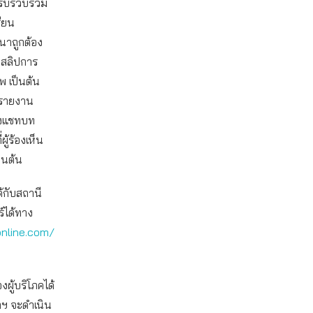
งรีบรวบรวม
รียน
นาถูกต้อง
 สลิปการ
พ เป็นต้น
นรายงาน
องแชทบท
ู้ร้องเห็น
็นต้น
้กับสถานี
์ได้ทาง
online.com/
ผู้บริโภคได้
าฯ จะดำเนิน