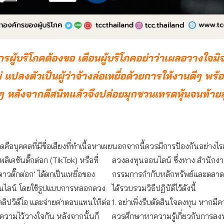
รผู้บริโภคต้องขอ เตือนผู้บริโภคอย่าว่าเผลอวางใจม
่ แปลงตัวเป็นผู้ว่าจ้างล่อเหยื่อด้วยการให้งานดีๆ พ
หลังจากตีสนิทแล้วจึงปล่อยมุกชวนเทรดหุ้นจนท้าย
ดคือบุคคลที่มีชื่อเสียงที่ทำเนื้อหาเผย
นอกจากนี้ควรมีการป้องกันอย่างไรเพื
ิเคชันติ๊กต่อก (TikTok) หรือที่
ลวงลงทุนออนไลน์ ซึ่งทาง สำนัก
‘ดาวติ๊กต่อก’ ได้ตกเป็นเหยื่อของ
กรรมการกำกับหลักทรัพย์และตลาดห
นไลน์ โดยใช้รูปแบบการหลอกลวง
ได้รวบรวมวิธีปฏิบัติไว้ดังนี้
ลิปวิดีโอ และจ่ายค่าตอบแทนให้ต่อ
1. อย่าเพิ่งรีบตัดสินใจลงทุน หากม
ิดความไว้วางใจกัน หลังจากนั้นก็
ควรศึกษาหาความรู้เกี่ยวกับการลงทุ