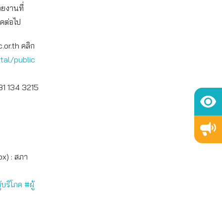
วยงานที่
ภคต่อไป
.or.th คลิก
tal/public
081 134 3215
ox) : สภา
้บริโภค
#ผู้