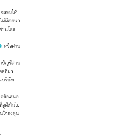
วจสอบให้
ะไม่มีเจตนา
ผ่านโดย
ck
หรือผ่าน
้าบัญชีส่วน
ลที่มา
นบริษัท
ากข้อเสนอ
ดูดีเกินไป
ินใจลงทุน