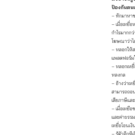
ป้องกันตนเ
– ทักมาหาช
– เมื่อเหยื
กำไรมากกว่
โฆษณาว่าได
– หลอกให้สม
แพลตฟอร์มใ
– หลอกเหยื่อ
หลงกล
– อ้างว่าเหย
สามารถถอนเง
เสียภาษีและ
– เมื่อเหยือ
และค่าธรรม
เหยื่อโอนเงิน
– รู้ตัวอีกท