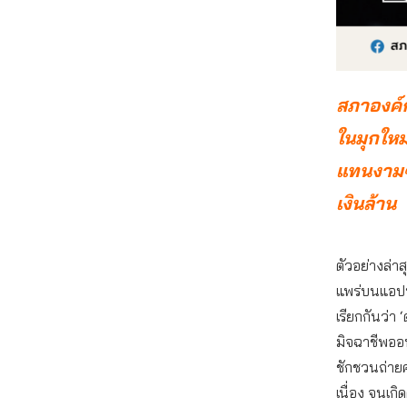
สภาองค์ก
ในมุกใหม
แทนงามๆ 
เงินล้าน
ตัวอย่างล่าสุ
แพร่บนแอปพล
เรียกกันว่า 
มิจฉาชีพออ
ชักชวนถ่ายค
เนื่อง จนเก