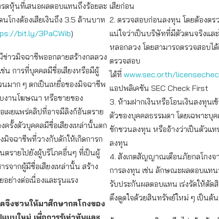
รดหุ้นที่เสนอผลตอบแทนถึงร้อยละ
เสียก่อน
ดนโกงต้องเสียเงินถึง 3.5 ล้านบาท
2. ตรวจสอบก่อนลงทุน โดยต้องตร
ps://bit.ly/3PaCWib
)
แน่ใจว่าเป็นบริษัทที่มีตัวตนจริงแล
หลอกลวง โดยสามารถตรวจสอบได้
 มีข่าวมิจฉาชีพออกลายสร้างกลลวง
ตรวจสอบ
น การที่บุคคลมีชื่อเสียงหรือมีผู้
ได้ที่
www.sec.or.th/licenseche
นมาก ๆ ตกเป็นเหยื่อของมิจฉาชีพ
แอปพลิเคชัน SEC Check First
รับงานโฆษณา หรือขายของ
3. ห้ามฝากเงินหรือโอนเงินลงทุนเข
อเผยแพร่คลิปที่อาจมีลิงก์อันตราย
ตัวของบุคคลธรรมดา โดยเฉพาะบุคค
งครั้งตัวบุคคลมีชื่อเสียงเหล่านั้นตก
ชักชวนลงทุน หรืออ้างว่าเป็นตัวแท
องมิจฉาชีพที่วางกับดักให้เกิดการก
ลงทุน
ตรายไปยังผู้บริโภคอื่นๆ ที่เป็นผู้
4. สังเกตสัญญาณเตือนภัยกลโกงจ
รจากผู้มีชื่อเสียงเหล่านั้น สร้าง
การลงทุน เช่น ลักษณะผลตอบแทนที่
อย่างต่อเนื่องและรุนแรง
รับประกันผลตอบแทน เร่งรัดให้ตัดส
ดึงดูดใจด้วยสินทรัพย์ใหม่ ๆ เป็นต้น
โภคจึงชวนให้มาศึกษากลโกงของ
แบบใหม่ เพื่อการรู้เท่าทันและ