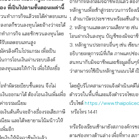
ถ้าหากหลงกลมิจฉาชีพไปแล้ว ต้อ
อง ที่เป็นไปตามขั้นตอนเหล่านี้
หลักฐานเพื่อเข้าสู่กระบวนการร้องเ
วนทำภารกิจแล้วจะได้ค่าตอบแทน
1. สำเนาบัตรประชาชนพร้อมเซ็นสำเ
่อหลงกลก็ชวนลงทุนโดยอ้างว่าจะได้
2. หลักฐานแสดงความเสียหาย เช่น
าทำภารกิจ และชักชวนลงทุนโดย
โอนฝากเงินลงทุน บัญชีของมิจฉาชี
้รับผลตอบแทนสูง
3. หลักฐานประกอบอื่นๆ เช่น เขีย
ัครลิงค์ในโปรแกรม เพื่อเป็น
อธิบายเหตุการณ์ที่เกิด ภาพแคปช่
นการโอนเงินผ่านระบบลิงค์
สนทนากับมิจฉาชีพและข้อมูลอื่นๆที่ผ
ลงทุนและให้กำไร เพื่อให้เหยื่อ
ว่าสามารถใช้เป็นหลักฐานแนบได้ เป
ื่อทำผิดระเบียบขั้นตอน จึงไม่
โดยผู้บริโภคสามารถแจ้งดำเนินคดีได
ินออกมาได้ ต้องโอนเงินเพิ่มเพื่อ
ตำรวจในพื้นที่และแจ้งตำรวจไซเบอร
ค่าธรรมเนียม
เว็บไซต์
https://www.thaipolice
ขอเงินต้นคืนจะอ้างเรื่องรอเสียภาษี
หรือโทร 1441
เนียม และได้พยายามโน้มน้าวให้
หรือร้องเรียนเข้ามายังสภาองค์กรของ
เพิ่มอีก
ตามช่องทางด้านล่าง เพื่อที่ทาง สภ
ีเสียเงินให้มิจฉาชีพไปแล้ว