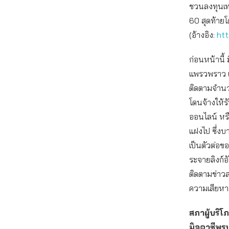
ชวนลงทุนเท
60 สุดท้ายโ
(อ้างอิง:
htt
ก่อนหน้านี้
แพรวพราว เช่
ติดตามจำนว
โดนจ้างให้
ออนไลน์ หรื
แฝงไป ซึ่งบา
เป็นตัวต่อข
ระจายลิงก์อัน
ติดตามข่าวสา
ความเสียหาย
สภาผู้บริ
มิจฉาชีพรูป