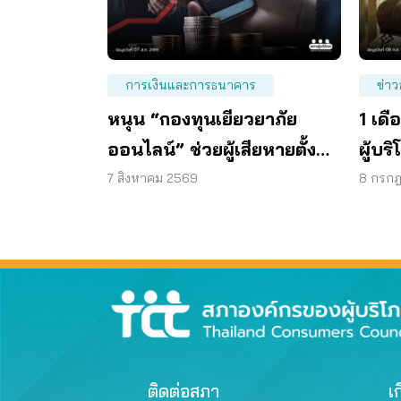
การเงินและการธนาคาร
ข่าว
หนุน “กองทุนเยียวยาภัย
1 เดื
ออนไลน์” ช่วยผู้เสียหายตั้ง
ผู้บร
หลักได้ รวดเร็ว ทันท่วงที
แพลต
7 สิงหาคม 2569
8 กรก
ติดต่อสภา
เก