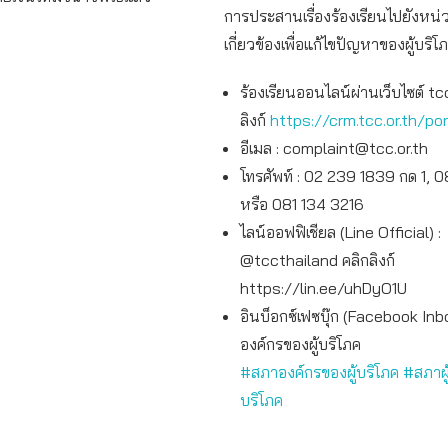
การประสานเรื่องร้องเรียนไปยังหน่
เกี่ยวข้องเพื่อแก้ไขปัญหาของผู้บริโ
ร้องเรียนออนไลน์ผ่านเว็บไซต์ tcc
ลิงก์
https://crm.tcc.or.th/por
อีเมล :
complaint@tcc.or.th
โทรศัพท์ : 02 239 1839 กด 1, 
หรือ 081 134 3216
ไลน์ออฟฟิเชียล (Line Official) :
@tccthailand คลิกลิงก์
https://lin.ee/uhDyO1U
อินบ็อกซ์เฟซบุ๊ก (Facebook Inb
องค์กรของผู้บริโภค
#สภาองค์กรของผู้บริโภค
#สภาผู
บริโภค