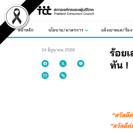
Skip
to
content
หน้าหลัก
นโยบาย/มาตรการ
แจ้งเบาะแส/ร้องท
ร้อยเ
24 มิถุนายน 2566
ทัน !
“สวัสดีค
“สวัสดีค