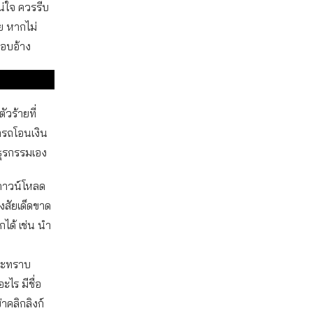
่ใจ ควรรีบ
 หากไม่
แอบอ้าง
ัวร้ายที่
ารถโอนเงิน
ธุรกรรมเอง
ือดาวน์โหลด
สงสัยเด็ดขาด
กได้ เช่น นำ
จะทราบ
อะไร มีชื่อ
่าคลิกลิงก์