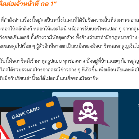
ดต่อเจ้าหน้าที่ กด 1”
นที่กำลังอ่านเรื่องนี้อยู่คงเป็นหนึ่งในคนที่ได้รับข้อความสั้นที่ส่งมาหล
อกให้คลิกลิงก์ หลอกให้แอดไลน์ หรือการรับเบอร์โทรแปลก ๆ จากกลุ่ม
ก๊งคอลเซ็นเตอร์ ทั้งอ้างว่ามีพัสดุตกค้าง ทั้งอ้างว่าเราทำผิดกฎหมายบ้า
ือเผลอคุยไปเรื่อย ๆ รู้ตัวอีกทีอาจตกเป็นเหยื่อของมิจฉาชีพหลอกสูญเงินไ
กวันนี้มิจฉาชีพมีเข้ามาทุกรูปแบบ ทุกช่องทาง นั่งอยู่ที่บ้านเฉยๆ ก็อาจสูญเ
ริโภคได้รวบรวมกลโกงจากกรณีข่าวต่าง ๆ ที่เกิดขึ้น เพื่อเตือนภัยและเพื่อให
ช้รับมือกับภัยเหล่านี้จะได้ไม่ตกเป็นเหยื่อของมิจฉาชีพ