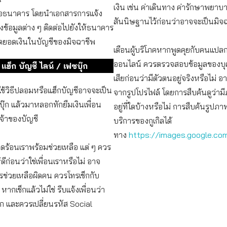
เงิน เช่น ค่าเดินทาง ค่ารักษาพยาบาล
ต่อธนาคาร โดยนำเอกสารการแจ้ง
สันนิษฐานไว้ก่อนว่าอาจจะเป็นมิจ
งข้อมูลต่าง ๆ ติดต่อไปยังให้ธนาคาร
ยัดยอดเงินในบัญชีของมิจฉาชีพ
เตือนผู้บริโภคหากพูดคุยกับคนแปล
ออนไลน์ ควรตรวจสอบข้อมูลของบุ
แฮ็ก บัญชี ไลน์ / เฟซบุ๊ก
เสียก่อนว่ามีตัวตนอยู่จริงหรือไม่
ช้วิธีปลอมหรือแฮ็กบัญชีอาจจะเป็น
จากรูปโปรไฟล์ โดยการสืบค้นดูว่า
บุ๊ก แล้วมาหลอกทักยืมเงินเพื่อน
อยู่ที่ใดบ้างหรือไม่ การสืบค้นรูปภ
เจ้าของบัญชี
บริการของกูเกิลได้
ทาง
https://images.google.co
ดือดร้อนเราพร้อมช่วยเหลือ แต่ ๆ ควร
ีก่อนว่าใช่เพื่อนเราหรือไม่ อาจ
ช่วยเหลือผิดคน ควรโทรเช็กกับ
์ หากเช็กแล้วไม่ใช่ รีบแจ้งเพื่อนว่า
ก และควรเปลี่ยนรหัส Social