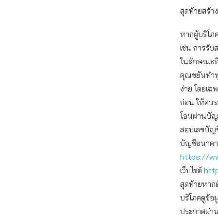
สุดท้ายสร้างเ
หากผู้บริโภ
เช่น การรับ
ในลักษณะที่ข
คุณขยันทําท
ง่าย โดยเฉพ
ก่อน ให้ควร
โอนผ่านบั
สอบเลขบัญช
บัญชีธนาคาร
https://ww
เว็บไซต์
htt
สุดท้ายหาก
บริโภคดูข้อ
ประกาศผ่าน