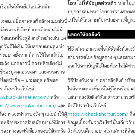
โอน ไม่ให้ข้อมูลส่วนตัว
หากไม่แน
งื่อนไขให้เหยื่อโอนเงินเพิ่ม
หยุดการสนทนา โดยการวางสายเลย
แน่ใจให้โทรถามกับหน่วยงานที่ถูก
คเจอแบบนี้อย่าหลงเชื่อลักษณะเช่นนี้
สมัครงานที่ต้องทำภารกิจออนไลน์
หลอกให้กดลิงก์
้อเสนอที่ฟังดูดี ยกตัวอย่างเช่น แค่
ุกวันก็ได้เงิน ให้ผลตอบแทนสูง ทำ
ใช้ลิงก์หลอกลวงเพื่อให้ติดตั้งมัลแวร์ต
าะอย่างยิ่งหากมีการให้โอนเงินไป
สามารถขโมยข้อมูลต่าง ๆ และสาม
ระวัง นอกจากนี้ ควรหลีกเลี่ยงไม่
ออกไปจากบัญชีได้โดยที่เราไม่ได้ทำ
ญชีของบุคคลธรรมดา และควรตรวจ
ีโดยนำชื่อ – นามสกุล หรือเลข
วิธีป้องกันง่าย ๆ อย่าคลิกลิงก์ หร
 ค้นหาในเว็บไซต์
ไฟล์จากแหล่งที่มาที่ไม่รู้จักหรือน่า
w.blacklistseller.com/
หรือ
แต่หากสงสัยลิงก์ดังกล่าวสามารถเช็
ps://www.chaladohn.com/
และ
ลิงก์ไปวางในเว็บไซต์
ต้องการจะทำงานจริง ๆ แนะนำให้ผู้
https://checkshorturl.com/
ก็
มูลหรือประกาศรับสมัครงานที่มีการ
ข้อมูลเบื้องต้นว่าเว็บไซต์นั้นเกี่ยวกับ
ช่องทางออฟฟิเชียลของบริษัทหรือ
ลิงค์แบบเต็มว่าอย่างไร แต่ทางที่ดีอย