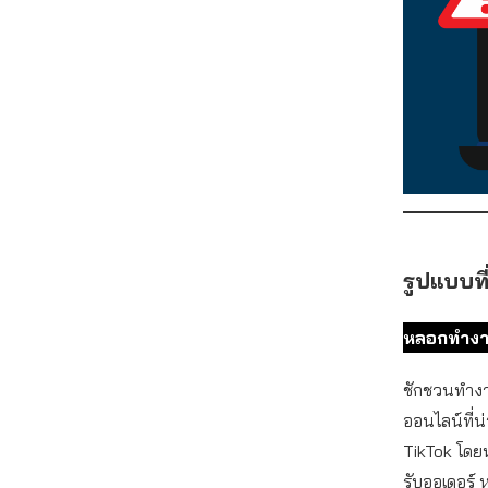
รูปแบบที
หลอกทำงา
ชักชวนทำงา
ออนไลน์ที่น
TikTok โดย
รับออเดอร์