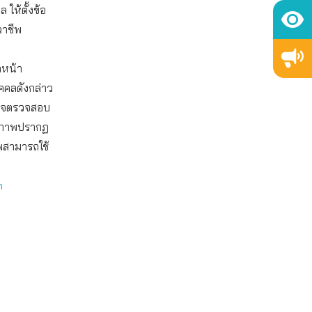
 ให้ตั้งข้อ
ฉาชีพ
กหน้า
คคลดังกล่าว
 อาจตรวจสอบ
มีภาพปรากฏ
าพสามารถใช้
m