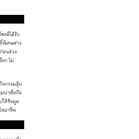
โชคดีได้รับ
ธิ์พิเศษต่าง
ก่อนล่วง
็อก ไม่
กิจกรรมลุ้น
น่าเชื่อถือ
บให้ข้อมูล
มิจฉาชีพ