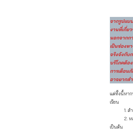
จากรูปแบบก
งานที่เกี่
นอกจากการอ
เป็นช่องท
จริงจังกับก
บริโภคต้อง
การเตือนภั
อาจยากสำหรั
แต่ทั้งนี้ห
เรียน
1. สำเนาบ
2. หลักฐา
เป็นต้น