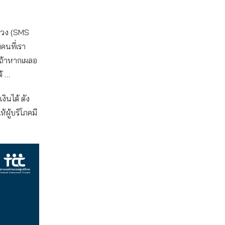
อกลวง (SMS
คนที่เรา
ง ถ้าหากเผลอ
ด้ …
งินได้ ดัง
้ผู้บริโภคมี