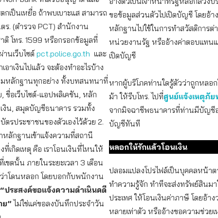
อ้างตัวเป็นเจ้าหน้าที่รัฐหลอกลวงป
ใครตกเป็นเหยื่อ ถ้าพบเบาะแส สามารถ
ขอข้อมูลส่วนตัวไปเปิดบัญชี โดยอ้า
ส.ตร. (ตำรวจ PCT) สำนักงาน
หลักฐานไปใช้ในการทำสวัสดิการต่
ติ โทร. 1599 หรือกรอกข้อมูลที่
หน่วยงานรัฐ หรืออ้างค่าตอบแทน
ผ่านเว็บไซต์
pct.police.go.th
และ
เปิดบัญชี
เอาเงินไปแล้ว จะต้องทำอะไรบ้าง
วมหลักฐานทุกอย่าง ทั้งบทสนทนาที่
หากผู้บริโภคท่านใดรู้ตัวว่าถูกหลอก
, ชื่อเว็บไซต์-แอปพลิเคชัน, หลัก
ม้า ให้รีบโทร. ไปที่
ศูนย์แจ้งเหตุภั
งิน, สมุดบัญชีธนาคาร รวมทั้ง
จากมิจฉาชีพธนาคารที่ท่านมีบัญชีอยู
าบัตรประชาชนของตัวเองไว้ด้วย 2.
บัญชีทันที
หลักฐานเข้าแจ้งความที่สถานี
หลอกให้รักแล้วโอนเงิน
ี่เกิดเหตุ คือ เราโอนเงินที่ไหนให้
ี่เขตนั้น ภายในระยะเวลา 3 เดือน
ปลอมแปลงโปรไฟล์เป็นบุคคลหน้าตาด
่รู้ว่าโดนหลอก โดยบอกกับพนักงาน
ทำความรู้จัก ทำทีจะส่งทรัพย์สินมา
“ประสงค์ขอแจ้งความดำเนินคดี
ประเทศ ให้โอนเงินค่าภาษี โดยอ้างว
าย”
ไม่ใช่แค่ขอลงบันทึกประจำวัน
หลายเท่าตัว หรืออ้างขอความช่วยเ
น