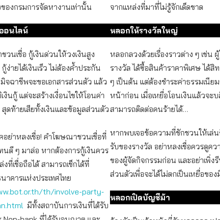
งของกรมการจัดหางานเท่านั้น
จากแหล่งที่มาที่ไม่รู้จักเด็ดขาด
้ออนไลน์
หลอกให้รางวัลใหญ่
นเชื่อ กู้เงินด่วนให้วงเงินสูง
หลอกลวงด้วยเรื่องราวต่าง ๆ เช่น ผู้
กู้ง่ายได้เงินเร็ว ไม่ต้องค้ำประกัน
รางวัล ได้ซื้อสินค้าราคาพิเศษ ได้สิท
ปมิจฉาชีพจะขอเอกสารส่วนตัว แล้ว
ๆ เป็นต้น แต่ต้องชำระค่าธรรมเนียม
ิเงินกู้ แต่จะสร้างเงื่อนไขให้โอนค่า
หน้าก่อน เมื่อเหยื่อโอนเงินแล้วจะบล
 สุดท้ายเสียทั้งเงินและข้อมูลส่วนตัว
สามารถติดต่อคนร้ายได้…
หากพบเจอข้อความที่ชักชวนให้เล่น
ภคอย่าหลงเชื่อ! คำโฆษณาชวนเชื่อที่
รับของรางวัล อย่าหลงเชื่อควรดูความ
นดี ๆ มาล่อ หากต้องการกู้เงินควร
ของผู้จัดกิจกรรมก่อน และอย่าเพิ่งรี
่งที่เชื่อถือได้ สามารถเช็กได้ที่
ส่วนตัวเพื่อจะได้ไม่ตกเป็นเหยื่อของ
งธนาคารแห่งประเทศไทย
w.bot.or.th/th/involve-party-
หลอกเปิดบัญชีม้า
an.html
มีทั้งสถาบันการเงินที่ได้รับ
 Non-bank ที่ได้รับอนุญาต และ