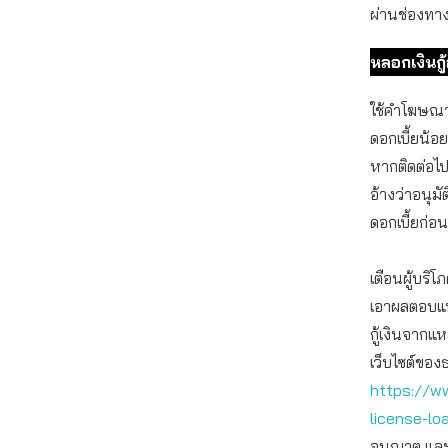
ผ่านช่องทา
หลอกเงินกู
ใช้คำโฆษณาชว
ดอกเบี้ยน้อย 
หากติดต่อไ
อ้างว่าอนุมัต
ดอกเบี้ยก่อน
เตือนผู้บริโ
เอาผลตอบแท
กู้เงินจากแหล
เว็บไซต์ขอ
https://ww
license-lo
อนุญาต และ