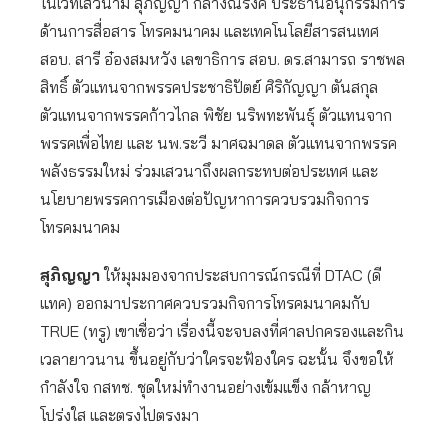
ในเวทีเสวนามี สุภิญญา กลางณรงค์ ประธานอนุกรรมการ
ด้านการสื่อสาร โทรคมนาคม และเทคโนโลยีสารสนเทศ
สอบ. สารี อ๋องสมหวัง เลขาธิการ สอบ. ดร.สามารถ ราชพล
สิทธิ์ ตัวแทนจากพรรคประชาธิปัตย์ ศิริกัญญา ตันสกุล
ตัวแทนจากพรรคก้าวไกล พิชัย นริพทะพันธุ์ ตัวแทนจาก
พรรคเพื่อไทย และ นพ.ระวี มาศฉมาดล ตัวแทนจากพรรค
พลังธรรมใหม่ ร่วมเสวนาถึงผลกระทบต่อประเทศ และ
นโยบายพรรคการเมืองต่อปัญหาการควบรวมกิจการ
โทรคมนาคม
สุภิญญา
ให้มุมมองจากประสบการณ์กรณีที่ DTAC (ดี
แทค) ออกมาประกาศควบรวมกิจการโทรคมนาคมกับ
TRUE (ทรู) เขาเชื่อว่า เรื่องนี้จะจบลงที่ศาลปกครองและกิน
เวลายาวนาน ขึ้นอยู่กับว่าใครจะฟ้องใคร ฉะนั้น จึงขอให้
กำลังใจ กสทช. ชุดใหม่ทำงานอย่างเข้มแข็ง กล้าหาญ
โปร่งใส และตรงไปตรงมา