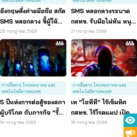
เทคโนโลยีสารสนเทศ
เทคโนโลยีสารสนเทศ
อังกฤษสั่งค่ายมือถือ สกัด
SMS หลอกลวงระบาด
SMS หลอกลวง ชี้ผู้ให้
กสทช. รับมือไม่ทัน หนุน
บริการต้องร่วมรับผิด
ใช้ พ.ร.ก. ไซเบอร์ เข้มข้น
29 กรกฎาคม 2569
21 กรกฎาคม 2569
การสื่อสาร โทรคมนาคม และ
การสื่อสาร โทรคมนาคม และ
เทคโนโลยีสารสนเทศ
เทคโนโลยีสารสนเทศ
5 ปีแห่งการต่อสู้ของสภา
เท “โอทีที” ไร้เข็มทิศ
ผู้บริโภค กับภารกิจ “รื้อ
กสทช. ไร้โรดแมป เปิด
กสทช.” เพื่อทวงคืนสิทธิ
ช่องมิจฉาชีพหลอกผู้
19 กรกฎาคม 2569
18 กรกฎาคม 2569
ผู้บริโภคโทรคมนาคม
บริโภค