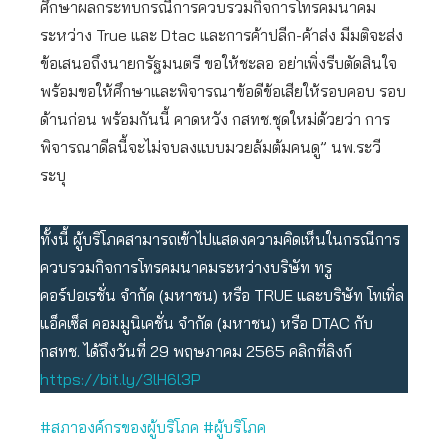
ศึกษาผลกระทบกรณีการควบรวมกิจการโทรคมนาคม
ระหว่าง True และ Dtac และการค้าปลีก-ค้าส่ง มีมติจะส่ง
ข้อเสนอถึงนายกรัฐมนตรี ขอให้ชะลอ อย่าเพิ่งรีบตัดสินใจ
พร้อมขอให้ศึกษาและพิจารณาข้อดีข้อเสียให้รอบคอบ รอบ
ด้านก่อน พร้อมกันนี้ คาดหวัง กสทช.ชุดใหม่ด้วยว่า การ
พิจารณาดีลนี้จะไม่จบลงแบบมวยล้มต้มคนดู” นพ.ระวี
ระบุ
ทั้งนี้ ผู้บริโภคสามารถเข้าไปแสดงความคิดเห็นในกรณีการ
ควบรวมกิจการโทรคมนาคมระหว่างบริษัท ทรู
คอร์ปอเรชั่น จำกัด (มหาชน) หรือ TRUE และบริษัท โทเทิ่ล
แอ็คเซ็ส คอมมูนิเคชั่น จำกัด (มหาชน) หรือ DTAC กับ
กสทช. ได้ถึงวันที่ 29 พฤษภาคม 2565 คลิกที่ลิงก์
https://bit.ly/3lH6l3P
#สภาองค์กรของผู้บริโภค
#ผู้บริโภค