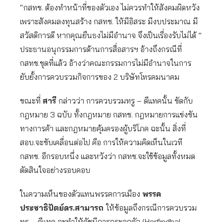
“กสทช. ต้องทำหน้าที่ของตัวเอง ไม่ควรทำให้สังคมผิดหวัง
เพราะสังคมลงทุนสร้าง กสทช. ให้มีอิสระ มีงบประมาณ มี
สวัสดิการดี หากคุณยืนธงไม่มีอำนาจ จึงเป็นเรื่องรับไม่ได้ ”
ประธานอนุกรรมการด้านการสื่อสารฯ อ้างถึงกรณีที่
กสทช.ชุดที่แล้ว อ้างว่าคณะกรรมการไม่มีอำนาจในการ
ยับยั้งการควบรวมกิจการของ 2 บริษัทโทรคมนาคม
ขณะที่
สารี
กล่าวว่า การควบรวมทรู – ดีแทคนั้น ขัดกับ
กฎหมาย 3 ฉบับ ทั้งกฎหมาย กสทช. กฎหมายการแข่งขัน
ทางการค้า และกฎหมายคุ้มครองผู้บริโภค ฉะนั้น สิ่งที่
สอบ.จะขับเคลื่อนต่อไป คือ การให้ความคิดเห็นในเวที
กสทช. อีกรอบหนึ่ง และหวังว่า กสทช.จะใช้ข้อมูลทั้งหมด
ตัดสินใจอย่างรอบคอบ
ในความเห็นของตัวแทนพรรคการเมือง
พรรค
ประชาธิปัตย์ดร.สามารถ
ให้ข้อมูลถึงกรณีการควบรวม
ทรู – ดีแทค จะทำให้ดัชนีการกระจุกตัว (Herfindhal-